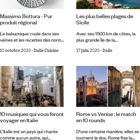
et de villages-rivages, décidé à
villégiature sur la Riviera : dolce
vivre plus intensément encore
vita, bains de mer, et lumière de
Les plus belles plages de
Massimo Bottura - Pur
sa relation à la mer.
la Méditerranée.
Sicile
produit régional
Avec ses 1500 km de côtes, la
Le balsamique coule dans ses
plus grande île de la
veines et les recettes des nonna
Méditerranée, la Sicile,
inspirent la carte de son
17 juin 2020
-
Italie
10 octobre 2020
-
Italie Cuisine
hédoniste et solaire vit au
restaurant 3 étoiles de Modène.
rythme de la mer. On aime ses
En constante ébullition, le chef
collines et ses valons, ses terres
Bottura, mondialement reconnu
chaudes de soleil, ses paysages
pour sa cuisine et son
ponctués d’oliviers, de vignes et
engagement social, reste très
d’amandiers. On aime ses villes
attaché à son Émilie-Romagne
et ses vestiges, de Syracuse à
natale. Entretien savoureux.
Taormina. Et le bleu de la mer
Quelle place occupe Modène
qui la baigne de part en part, ses
dans le cœur du chef
criques aux eaux limpides
international que vous êtes ?
Rome vs Venise : le match
10 musiques qui vous feront
irradiées de soleil, ses plages de
Modène est la ville où je suis né
en 10 rounds
voyager en Italie
sable fin.
et celle dans laquelle j’ai choisi
d’ouvrir l’Osteria Francescana.
D’une certaine manière, elles se
L’Italie est un pays qui chante
tournent le dos. Rome fixe la
comme aucun autre, qui