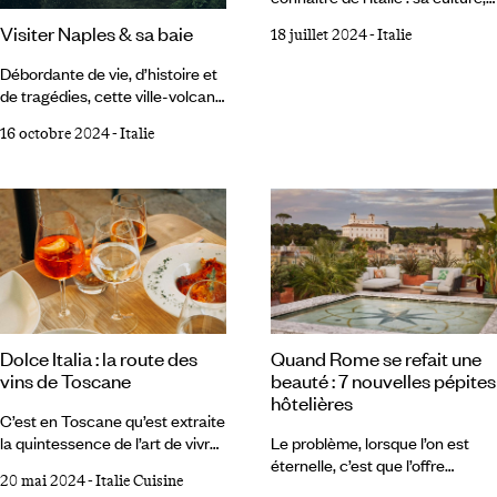
sa cuisine, ses villes de mode,
Visiter Naples & sa baie
18 juillet 2024
-
Italie
de monuments, de moments
d’un autre temps. Pourtant, au
Débordante de vie, d’histoire et
sud de la péninsule, quelque
de tragédies, cette ville-volcan
part entre les Pouilles et la
entourée d’îles idylliques se
Calabre, il existe une terre
16 octobre 2024
-
Italie
dévore comme un bon roman.
pleine de promesses. Deux mers
On lui préfère parfois Rome,
pour elle, des reliefs
mythique et ancestrale, ou
montagneux à sillonner, la
Palerme, ville-musée à la
Basilicate, ancienne Lucanie,
sicilienne. Naples, c’est la
révèle ses plus beaux paysages
mauvaise fille, l’impétueuse
et une histoire de renaissance.
dont on murmure la mauvaise
réputation. C’est la capitale du
sud qui a traversé les siècles en
préservant son sacré caractère
Quand Rome se refait une
Dolce Italia : la route des
: éruptif. Pourtant, depuis
beauté : 7 nouvelles pépites
vins de Toscane
quelques années, Naples séduit
hôtelières
de plus en plus.
C’est en Toscane qu’est extraite
Le problème, lorsque l’on est
la quintessence de l’art de vivre
éternelle, c’est que l’offre
italien. Une façon de rendre plus
20 mai 2024
-
Italie Cuisine
d’hôtellerie peut au fil du temps
beaux les paysages, de faire de