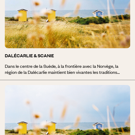
DALÉCARLIE & SCANIE
Dans le centre de la Suède, à la frontière avec la Norvège, la
région de la Dalécarlie maintient bien vivantes les traditions
séculaires suédoises. Lors de votre voyage en Dalécarlie, vous ne
pourrez passer à côté de la visite de la mine de cuivre de Falun,
aujourd'hui inscrite au Patrimoine mondial de l'UNESCO, et d'où
est tirée la fameuse peinture rouge qui orne les maisons
traditionnelles de bois. Vous pourrez également découvrir les
quatre parcs nationaux de cette région montagneuse, entre
forêts profondes et lacs, et y pratiquer de nombreuses activités
nature. Enfin, en hiver, un séjour en Dalécarlie, vous permettra de
vous mesurer aux plus grands champions de ski de fond sur la
célèbres piste de la Vasaloppet.