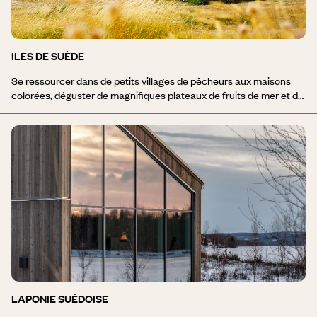
ILES DE SUÈDE
Se ressourcer dans de petits villages de pêcheurs aux maisons
colorées, déguster de magnifiques plateaux de fruits de mer et de
typiques plats de poisson, vivre au rythme des ferries qui vont et
viennent d'îles en îles, c'est ce que vous promet un voyage dans
les îles de Suède, cet archipel s'étendant sur la côte ouest, de la
frontière norvégienne à la ville de Göteborg. De la station
balnéaire huppée de Marstrand au parc national marin de
Kosterhavet, les îles de Suède se révèlent pleines de charme et de
contrastes. Douceur du climat, nature et atmosphère
chaleureuse et animée seront les maîtres mots de votre séjour
dans les îles de Suède.
LAPONIE SUÉDOISE