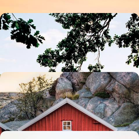
Élans, canoë et cheval de bois - De Stockholm à la
Dalécarlie, la Suède en famille
À tout âge, embrasser la philosophie suédoise – allemansrätt (libre
accès à la nature) & friluftsliv (vie au grand air)
8 jours, de CHF 2200 à CHF 2800
Sauna, pêche & saveur d’iode - Sur la côte ouest, une
autre Suède
Aborder la Reine de la Baltique par l'ouest au fil d'un road-trip vivifiant,
de villages de pêcheurs en retraites insulaires
8 jours, de CHF 2200 à CHF 2900