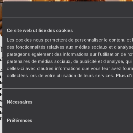
Ce site web utilise des cookies
Les cookies nous permettent de personnaliser le contenu et l
des fonctionnalités relatives aux médias sociaux et d'analyse
Nos conseillers
partageons également des informations sur l'utilisation de no
en Suède
partenaires de médias sociaux, de publicité et d'analyse, qu
celles-ci avec d'autres informations que vous leur avez fourni
Adeptes de l’art de vivre scandinave, ils soutiennent que les kanelbulle
collectées lors de votre utilisation de leurs services.
Plus d'
(roulés à cannelle) font partie du patrimoine national au même titre que
la résidence royale de Drottningholm. C’est dire la passion qui habitent
nos conseillers spécialistes de la Suède. D’est en ouest, été comme
hiver, ils ont l’habitude de sillonner le pays et sont donc en mesure de
Sélection
vous livrer leurs petits conseils et meilleures adresses, à retrouver dans
Nécessaires
du
votre carnet de voyage. Un élément parmi tant d’autres qui composent
consentement
la gamme des services Voyageurs : application mobile, concierge
francophone, assistance 24/7…
Préférences