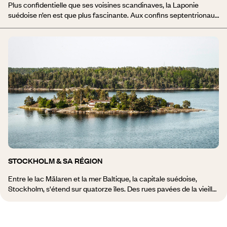
Plus confidentielle que ses voisines scandinaves, la Laponie
suédoise n’en est que plus fascinante. Aux confins septentrionaux
du pays, ce quart de Suède déploie un immense paysage de lacs
et de montagnes, de forêts et d’îles regroupées en archipel. L’été,
l’on y randonne ; l’hiver, ce sont les chiens de traîneaux ou la
motoneige qui prennent le relai à travers le parc national d’Abisko,
jouxtant la frontière norvégienne. Bien sûr, les aurores boréales
constituent un moment phare d’un voyage en Laponie suédoise.
Et si elles se font capricieuses, on compte sur la beauté de
villages traditionnels comme Jukkasjärvi. Découvrez toutes nos
idées de voyage en Laponie suèdoise.
STOCKHOLM & SA RÉGION
Entre le lac Mälaren et la mer Baltique, la capitale suédoise,
Stockholm, s'étend sur quatorze îles. Des rues pavées de la vieille
ville, gardée par le palais royal et de magnifiques églises
gothiques, aux boutiques prestigieuses d'Östermalm, un séjour à
Stockholm et dans sa région vous entraînera dans une cité