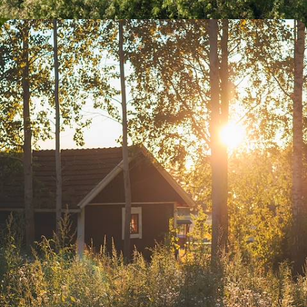
Road-trip, sauna & soleil de minuit - Hors du
monde, l'été en Laponie suédoise
Aux beaux jours, rouler à contre-courant à travers les plus beaux sites
naturels de Laponie suédoise, du golfe de Botnie au parc national
d'Abisko
11 jours, de CHF 3400 à CHF 4500
Toutes nos suggestions de voyages en Suède (14)
Pourquoi partir avec
Voyageurs
en Suède
?