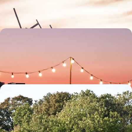
pleine de surprises
8 jours, de CHF 5000 à CHF 6000
Danemark et Suède - Villes vertes et nouvelle
cuisine nordique
Aller en train de Copenhague à Göteborg et jusqu'à Stockholm pour
goûter aux saveurs de la nouvelle cuisine nordique
7 jours, de CHF 2100 à CHF 2800
De Stockholm à Bergen - Sans voiture, une
Scandinavie plus verte
Un voyage réalisable toute l'année pour une approche "verte" des
capitales européennes les plus en vogue
11 jours, de CHF 3400 à CHF 4500