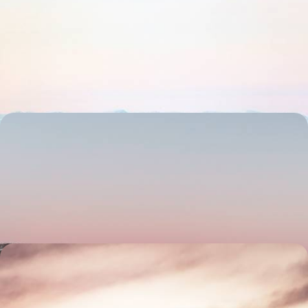
Laponie Express - Après Stockholm, le Nord
suédois en train de nuit
Entrée en matière à Stockholm, poursuite du rêve dans les plaines
enneigées de la Laponie suédoise
8 jours, de CHF 3800 à CHF 4800
De la Laponie suédoise aux îles Lofoten - Un hiver
confidentiel
Filer au-delà du cercle polaire, tout au nord de la Suède et dans les
archipels norvégiens des Vesteralen et des Lofoten
9 jours, de CHF 3700 à CHF 4800
Blanc, énergique et gourmand - Cet hiver, le Grand
Nord suédois en belles adresses
Tracer dans la neige et l’art de vivre lapon une diagonale est-ouest