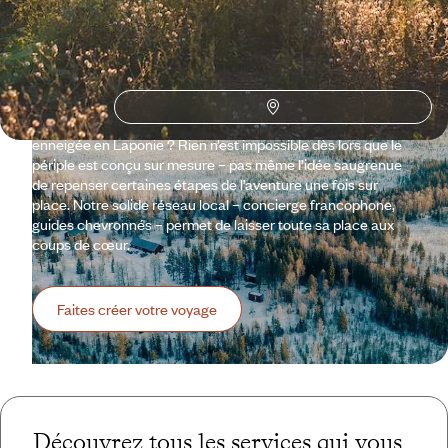
De la mer Baltique au golfe de Botnie, le pays se conjugue au
pluriel. Pour savoir laquelle est votre Suède, confiez vos
envies à nos conseillers spécialistes : visite improvisée dans
les pas d’un local francophone à Stockholm, randonnée en
Dalécarlie, kayak en famille sur la côte ouest ou virée
enneigée en Laponie ? Rien n’est impossible dès lors que le
périple est conçu sur mesure – pas même l’idée saugrenue
de repenser certaines étapes de l’aventure une fois sur
place. Notre solide réseau local – concierge francophone,
guides chevronnés – permet de laisser toute sa place aux
coups de cœur.
Faites créer votre voyage
Découvrez tous les services qui vous