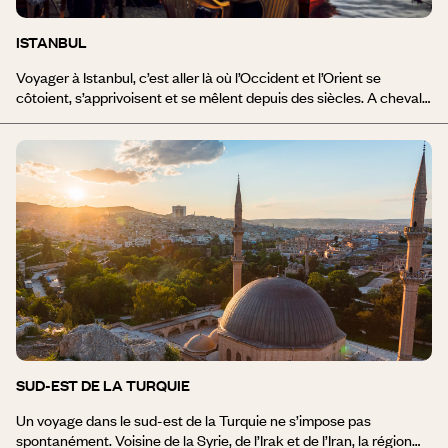
ISTANBUL
Voyager à Istanbul, c’est aller là où l’Occident et l’Orient se
côtoient, s’apprivoisent et se mêlent depuis des siècles. A cheval
sur le détroit du Bosphore, la Sublime Porte présente ainsi un
visage hétéroclite, fait d’une modernité assumée, de ruelles
enchevêtrées, de fiers quartiers, de monuments pieux
emblématiques de l’histoire du monde, de bazars et de boutiques,
des plus modestes aux plus luxueuses. Tour à tour Byzance sous
les Grecs, Constantinople lors des grandes heures de l’Empire
Romain d’Orient puis Istanbul à l’avènement d’Atatürk et de la
Turquie moderne, la « ville des villes » se renouvelle sans cesse,
tout en composant avec un passé unique et prestigieux.
SUD-EST DE LA TURQUIE
Un voyage dans le sud-est de la Turquie ne s’impose pas
spontanément. Voisine de la Syrie, de l’Irak et de l’Iran, la région