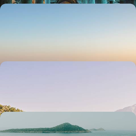
Loin des foules, la Turquie du sud-est - Un voyage
aux origines du monde
Aller à la découverte d’une région qui, pour être méconnue, n’en a pas
moins frayé la voie de nos civilisations
8 jours, de CHF 2800 à CHF 3300
Le long de la côte Lycienne - L’Antiquité heureuse
Reconnaître la face cachée de la Riviera turque : l’antique Lycie,
gardienne éblouissante de l’authenticité méditerranéenne
10 jours, de CHF 2900 à CHF 3700
Égée, Lycie, Cappadoce - Entre terre et mer, le
grand tour de Turquie