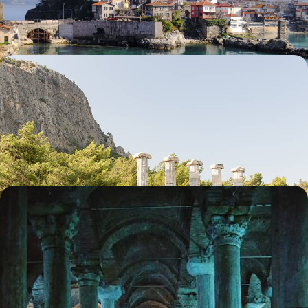
11 jours, de CHF 2200 à CHF 3000
Du site d'Éphèse à Antalya - Sur les traces de la
Turquie antique
La liberté automobile pour rallier les plus beaux sites archéologiques de
la Turquie occidentale
10 jours, de CHF 2400 à CHF 3300
La Cappadoce et Istanbul - Des églises
troglodytiques à la mosquée Bleue
En une semaine, se familiariser avec deux profils de la Turquie, à la
croisée des continents, des époques et des cultures
7 jours, de CHF 2700 à CHF 3500