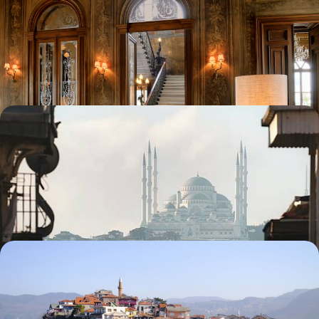
Un palazzo à Istanbul - La Corne d’Or confidentielle
Trois jours entiers dans un bel hôtel plein d’atmosphère du quartier
occidental de Beyoglu
4 jours, de CHF 1900 à CHF 2600
Quelques jours à Istanbul - Un hiver cosy sur le
Bosphore
À Istanbul, l'hiver est une fête : y prendre part depuis un bel hôtel et l’un
des quartiers historiques les plus attachants du Bosphore
4 jours, de CHF 1900 à CHF 2500
La Turquie, d’Ankara à la mer Noire - Retour en
Anatolie
Explorer une Turquie méconnue et historique : châteaux, grottes et
monastères