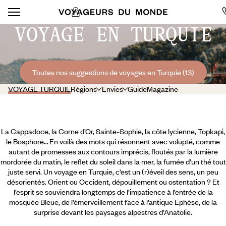
VOYAGE EN TURQUIE
Toutes nos suggestions de voyages en Turquie (13)
VOYAGE TURQUIE
Régions
Envies
Guide
Magazine
La Cappadoce, la Corne d’Or, Sainte-Sophie, la côte lycienne, Topkapi,
le Bosphore… En voilà des mots qui résonnent avec volupté, comme
autant de promesses aux contours imprécis, floutés par la lumière
mordorée du matin, le reflet du soleil dans la mer, la fumée d’un thé tout
juste servi. Un voyage en Turquie, c’est un (r)éveil des sens, un peu
désorientés. Orient ou Occident, dépouillement ou ostentation ? Et
l’esprit se souviendra longtemps de l’impatience à l’entrée de la
mosquée Bleue, de l’émerveillement face à l’antique Ephèse, de la
surprise devant les paysages alpestres d’Anatolie.