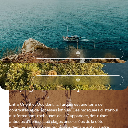
En un grand voyage, conjuguer sites archéologiques majeurs, bains de
mer et charme féérique de la Cappadoce
17 jours, de CHF 3200 à CHF 4300
Toutes nos suggestions de voyages en Turquie (13)
Pourquoi partir avec
Voyageurs
en Turquie
?
Entre Orient et Occident, la Turquie est une terre de
contrastes et de richesses infinies. Des mosquées d'Istanbul
aux formations rocheuses de la Cappadoce, des ruines
antiques d'Éphèse aux plages ensoleillées de la côte
égéenne, ses moindres recoins ne demandent qu’à être