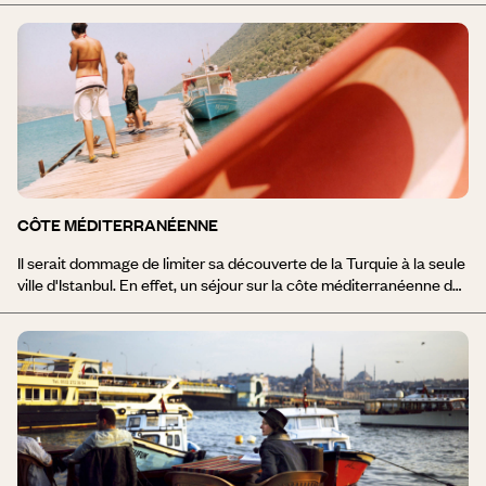
Méditerranée. Un séjour sur la côte égéenne de la Turquie vous
permettra dans la même journée de visiter l'incroyable site
antique d'Éphèse, de vous balader dans les rues ottomanes
d'Izmir, la troisième ville de Turquie, de vous baigner dans les eaux
limpides de la mer Egée et de passer la nuit dans l'une des
discothèques huppées de Bodrum ou d'Içmeler. Un voyage sur la
côte égéenne de la Turquie sera également un ravissement pour
les papilles !
CÔTE MÉDITERRANÉENNE
Il serait dommage de limiter sa découverte de la Turquie à la seule
ville d'Istanbul. En effet, un séjour sur la côte méditerranéenne du
pays, vous permettra de profiter de paysages merveilleux et de
trésors architecturaux et archéologiques. Entre les montagnes du
Taurus et les eaux claires de la Méditerranée, la côte turque offre
mille criques, falaises et plages ourlées d'une végétation riche et
parfumée, invitant au farniente et à la baignade. Le site antique de
Patara, le centre ottoman d'Antalya et la forteresse de Kaleköy
constitueront de passionnantes visites culturelles. Pour un
voyage sur la côte méditerranéenne inoubliable, pensez à une
croisière sur un gület, le boutre traditionnel turc !