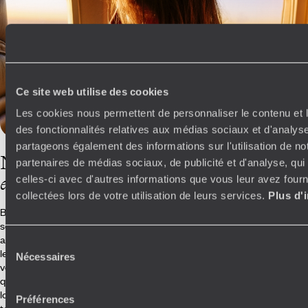
Ce site web utilise des cookies
Les cookies nous permettent de personnaliser le contenu et l
des fonctionnalités relatives aux médias sociaux et d'analyse
partageons également des informations sur l'utilisation de no
Nos conseillers
partenaires de médias sociaux, de publicité et d'analyse, qu
en Turquie
celles-ci avec d'autres informations que vous leur avez fourni
collectées lors de votre utilisation de leurs services.
Plus d'
Basés dans nos Cités Voyageurs ou directement sur place, nos experts
sont les architectes de votre périple. Qu’ils soient natifs ou tombés
amoureux du pays, férus d’histoire ou fins gastronomes, ils connaissent
Sélection
les moindres nuances de la Turquie. Leur enthousiasme communicatif
Nécessaires
du
vous emmènera loin des sentiers battus, vers des expériences insolites
consentement
qui raviront même les plus petits. Leur expertise repose sur un réseau
local fiable : guides avisés, amis turcs et concierges francophones,
Préférences
tous unis pour écrire votre propre histoire, avant et pendant votre