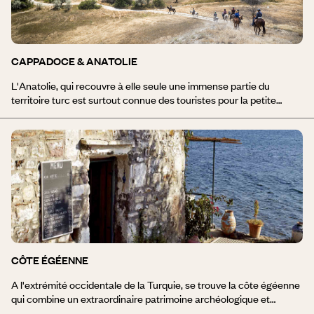
CAPPADOCE & ANATOLIE
L'Anatolie, qui recouvre à elle seule une immense partie du
territoire turc est surtout connue des touristes pour la petite
région de la Cappadoce. Pour parcourir à pied ou survoler en
montgolfière les étonnantes cheminées des fées créées par
l'érosion, rien de tel qu'un voyage en Cappadoce et en Anatolie.
Vous découvrirez également les villages troglodytes et les petites
églises byzantines nichées au creux de ces vallées encaissées,
creusées dans la roche claire. Un séjour en Cappadoce et en
Anatolie vous permettra également d'admirer des sites peu
fréquentés par les touristes, comme la capitale Ankara qui
entretient la mémoire d'Ataturk, ou les étonnantes statues du
Mont Nemrut.
CÔTE ÉGÉENNE
A l'extrémité occidentale de la Turquie, se trouve la côte égéenne
qui combine un extraordinaire patrimoine archéologique et
historique et des stations balnéaires parmi les plus animées de