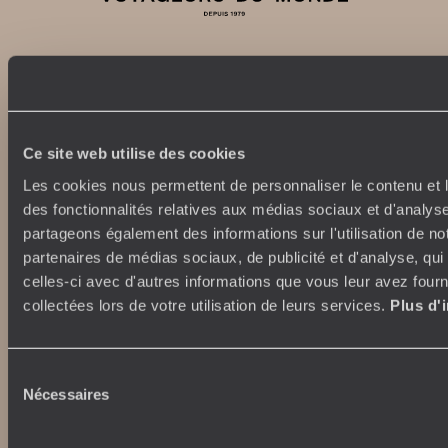
Abonnez-vous à notre newsletter
Lire notre politique de confidentialité
Ce site web utilise des cookies
Les cookies nous permettent de personnaliser le contenu et l
des fonctionnalités relatives aux médias sociaux et d'analyse
partageons également des informations sur l'utilisation de no
Nos engagements
Idées voyages
partenaires de médias sociaux, de publicité et d'analyse, qu
100% carbone absorbé
On part où ?
celles-ci avec d'autres informations que vous leur avez fourni
Tourisme responsable
Voyage de noces
collectées lors de votre utilisation de leurs services.
Plus d'
Vacances en famille
Week-end en amoureux
Qui sommes-nous ?
Vacances d’été
Sélection
Croisière
Nécessaires
du
Où nous trouver ?
Voyage de luxe
consentement
L’Esprit Voyageurs
Tour du Monde