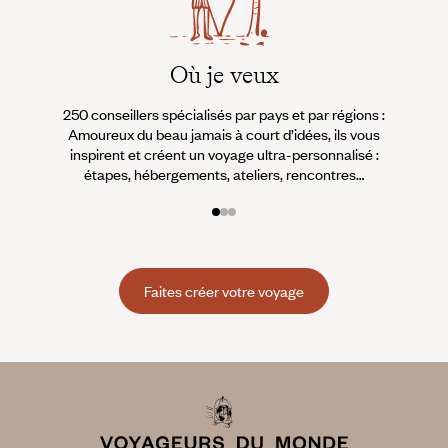
Où je veux
250 conseillers spécialisés par pays et par régions :
À 
Amoureux du beau jamais à court d’idées, ils vous
fran
inspirent et créent un voyage ultra-personnalisé :
suiven
étapes, hébergements, ateliers, rencontres…
Faites créer votre voyage