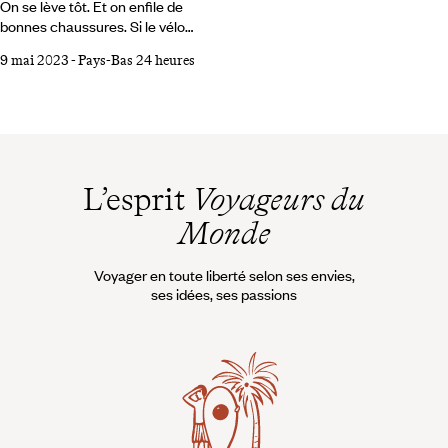
On se lève tôt. Et on enfile de
bonnes chaussures. Si le vélo
est roi et les transports en
9 mai 2023
-
Pays-Bas 24 heures
commun bien organisés et
efficaces, la marche est encore
le meilleur moyen de visiter
Amsterdam en un jour. Elle
permet de profiter des grands
sites et musées pour lesquels
on fait le voyage, mais aussi des
L’esprit
Voyageurs du
intervalles, du paysage urbain.
Monde
On se sent baigner dans la ville
cosmopolite. Que voit-on ainsi
avec une simple journée devant
Voyager en toute liberté selon ses envies,
soi ?
ses idées, ses passions