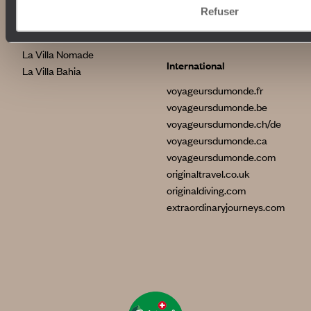
Brésil
Le Steam Ship Sudan
Refuser
Grèce
Satyagraha House
La Flâneuse du Nil
La Villa Nomade
International
La Villa Bahia
voyageursdumonde.fr
voyageursdumonde.be
voyageursdumonde.ch/de
voyageursdumonde.ca
voyageursdumonde.com
originaltravel.co.uk
originaldiving.com
extraordinaryjourneys.com