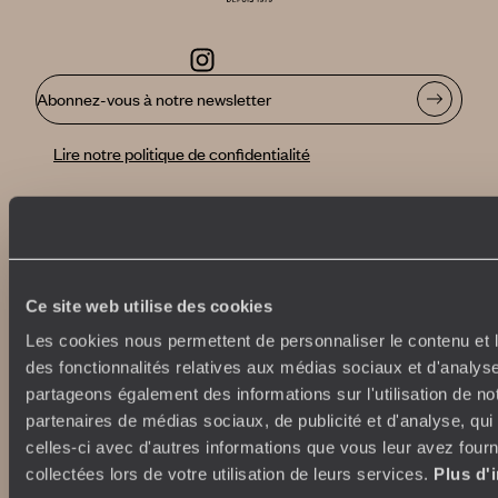
Abonnez-vous à notre newsletter
Lire notre politique de confidentialité
Nos engagements
Idées voyages
100% carbone absorbé
On part où ?
Ce site web utilise des cookies
Tourisme responsable
Voyage de noces
Vacances en famille
Les cookies nous permettent de personnaliser le contenu et l
Week-end en amoureux
des fonctionnalités relatives aux médias sociaux et d'analyse
Qui sommes-nous ?
Vacances d’été
partageons également des informations sur l'utilisation de no
Croisière
partenaires de médias sociaux, de publicité et d'analyse, qu
Où nous trouver ?
Voyage de luxe
celles-ci avec d'autres informations que vous leur avez fourni
L’Esprit Voyageurs
Tour du Monde
collectées lors de votre utilisation de leurs services.
Plus d'
Le voyage sur mesure