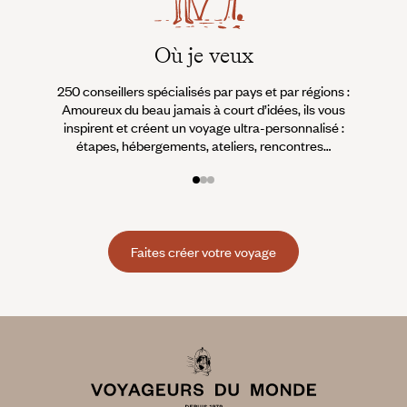
Où je veux
250 conseillers spécialisés par pays et par régions :
À 
Amoureux du beau jamais à court d’idées, ils vous
fran
inspirent et créent un voyage ultra-personnalisé :
suiven
étapes, hébergements, ateliers, rencontres…
Faites créer votre voyage