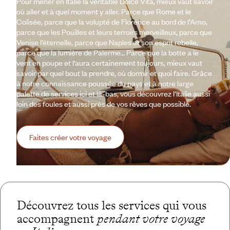
Pour mener en Italie la véritable Dolce Vita, mieux vaut savoir
où aller et à quel moment y aller. Parce que Rome et le
Colisée, parce que la volupté de Florence au bord de l’Arno,
parce que les Pouilles et leurs terroirs merveilleux, parce que
Venise l’éternelle, parce que Naples et son esprit rebelle,
parce que la lumière de Palerme… Parce que la botte a le
vent en poupe et l’aura certainement toujours, mieux vaut
savoir par quel bout la prendre, où dormir et quoi faire. Grâce
à notre connaissance poussée du pays et à notre large
palette de services ici et là-bas, vous découvrez l’Italie aussi
loin des foules et aussi près de vos rêves que possible.
Faites créer votre voyage
Découvrez tous les services qui vous
accompagnent
pendant votre voyage