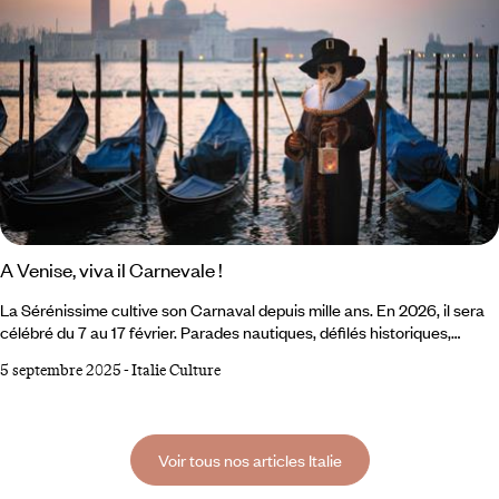
A Venise, viva il Carnevale !
La Sérénissime cultive son Carnaval depuis mille ans. En 2026, il sera
célébré du 7 au 17 février. Parades nautiques, défilés historiques,
festivités grandioses, bals so chics à l’abri des palais de marbre,
5 septembre 2025
-
Italie Culture
costumes féeriques… Promis, la fête sera, comme d’habitude,
exceptionnelle. À vos masques, prêts, partez ! Entrer chez
Tragicomica. La boutique du quartier de San Polo invite à plonger sans
retenue, à laisser vagabonder son imagination au fil des rayonnages
Voir tous nos articles Italie
sur lesquels s’entassent masques et parures, étoffes et chapeaux,
souliers, loups et cannes ouvragées.