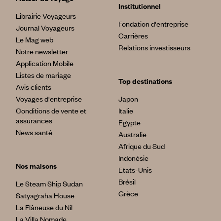
Institutionnel
Librairie Voyageurs
Fondation d'entreprise
Journal Voyageurs
Carrières
Le Mag web
Relations investisseurs
Notre newsletter
Application Mobile
Listes de mariage
Top destinations
Avis clients
Voyages d'entreprise
Japon
Conditions de vente et
Italie
assurances
Egypte
News santé
Australie
Afrique du Sud
Indonésie
Nos maisons
Etats-Unis
Brésil
Le Steam Ship Sudan
Grèce
Satyagraha House
La Flâneuse du Nil
La Villa Nomade