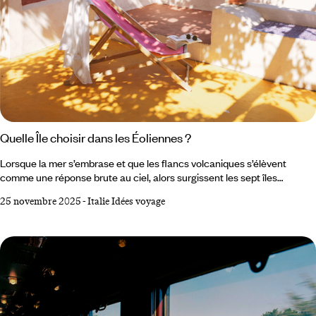
Quelle Île choisir dans les Éoliennes ?
Lorsque la mer s’embrase et que les flancs volcaniques s’élèvent
comme une réponse brute au ciel, alors surgissent les sept îles
Éoliennes posées au nord de la Sicile dans la mer Tyrrhénienne. Un
25 novembre 2025
-
Italie Idées voyage
archipel de feu, de brume et de turquoise, où l’horizon semble respirer.
Choisir son île ici demande de se laisser aller à un mouvement plus
ancien que soi, un mélange de géologie vivante, de mémoire humaine
et de lenteur méditerranéenne.