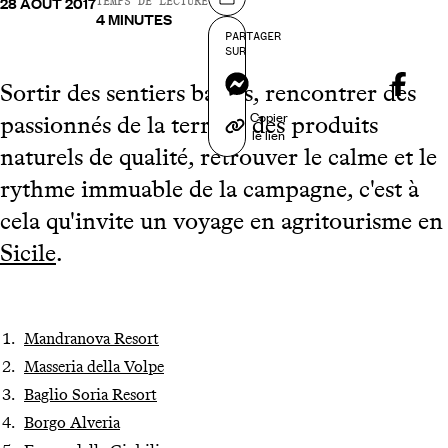
28 AOÛT 2017
Partager sur
TEMPS DE LECTURE
4 MINUTES
PARTAGER
SUR
Messenger
Sortir des sentiers battus, rencontrer des
Copier
passionnés de la terre et des produits
le lien
naturels de qualité, retrouver le calme et le
rythme immuable de la campagne, c'est à
cela qu'invite un voyage en agritourisme en
Sicile
.
Mandranova Resort
Masseria della Volpe
Baglio Soria Resort
Borgo Alveria