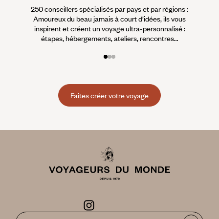
250 conseillers spécialisés par pays et par régions :
À 
Amoureux du beau jamais à court d’idées, ils vous
fran
inspirent et créent un voyage ultra-personnalisé :
suiven
étapes, hébergements, ateliers, rencontres…
Faites créer votre voyage