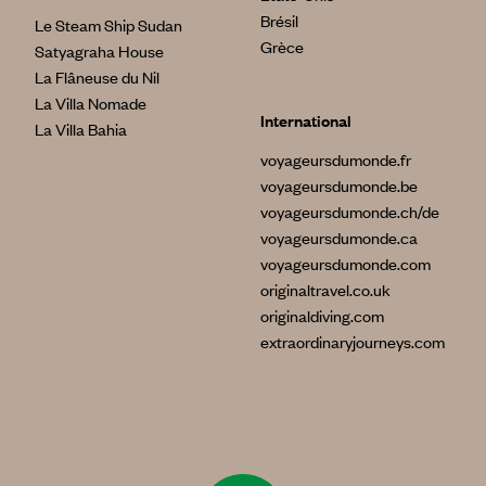
Brésil
Le Steam Ship Sudan
Grèce
Satyagraha House
La Flâneuse du Nil
La Villa Nomade
International
La Villa Bahia
voyageursdumonde.fr
voyageursdumonde.be
voyageursdumonde.ch/de
voyageursdumonde.ca
voyageursdumonde.com
originaltravel.co.uk
originaldiving.com
extraordinaryjourneys.com