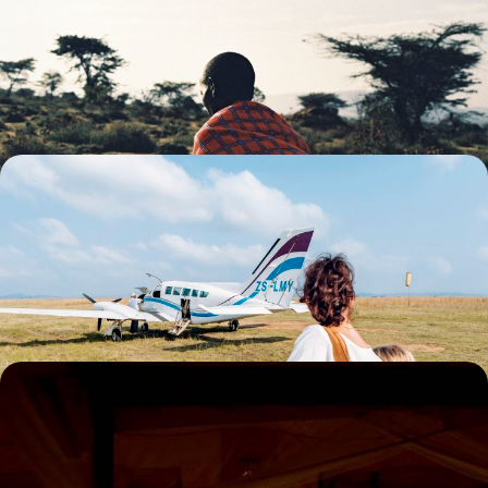
du safari kenyan
Au coeur du Kenya, vivre un safari ininterrompu et faire des rencontres
animales inoubliables
9 jours, de CHF 5600 à CHF 7800
Nairobi, Samburu et Masai Mara - Lodges élégants
et avions-taxis
Survoler les régions les plus spectaculaires du Kenya, dormir dans des
lodges raffinés, pister la grande faune
8 jours, de CHF 7500 à CHF 10000
Du Kenya sauvage aux Seychelles paradisiaques -
Idylle en deux temps
Célébrer votre love story à travers deux pays, des grands parcs
kenyans au sable des Seychelles