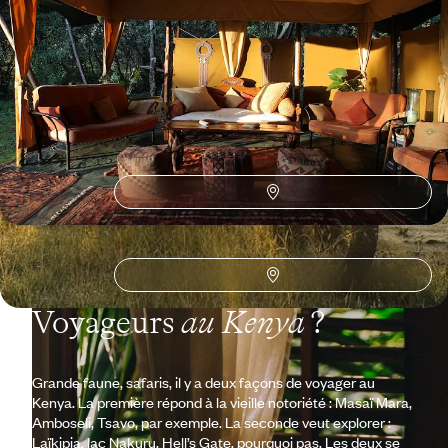
Conjuguer deux grands domaines de savane kényans et les fameux
gorilles du parc rwandais des Volcans
10 jours, de CHF 11300 à CHF 13800
Toutes nos suggestions de voyages au Kenya (8)
Pourquoi partir avec
Voyageurs
au Kenya
?
Grande faune, safaris, il y a deux façons de voyager au
Kenya. La première répond à la vieille notoriété : Masaï Mara,
Amboseli, Tsavo, par exemple. La seconde veut explorer :
Laïkipia, lac Nakuru, Hell’s Gate, pourquoi pas. Les deux se