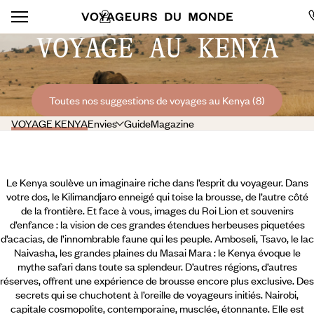
VOYAGE AU KENYA
Toutes nos suggestions de voyages au Kenya (8)
VOYAGE KENYA
Envies
Guide
Magazine
Le Kenya soulève un imaginaire riche dans l’esprit du voyageur. Dans
votre dos, le Kilimandjaro enneigé qui toise la brousse, de l’autre côté
de la frontière. Et face à vous, images du Roi Lion et souvenirs
d’enfance : la vision de ces grandes étendues herbeuses piquetées
d’acacias, de l’innombrable faune qui les peuple. Amboseli, Tsavo, le lac
Naivasha, les grandes plaines du Masai Mara : le Kenya évoque le
mythe safari dans toute sa splendeur. D’autres régions, d’autres
réserves, offrent une expérience de brousse encore plus exclusive. Des
secrets qui se chuchotent à l’oreille de voyageurs initiés.
Nairobi,
capitale cosmopolite, contemporaine, musclée, étonnante. Elle est