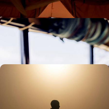
16 jours, de CHF 7500 à CHF 9200
Naviguer, marcher, pister - Du Grand Rift à l'océan
Indien, le Kenya actif en famille
Une aventure familiale en trois temps, de la vallée du Grand Rift aux
contreforts du mont Kenya, avant de ralentir sur la côte sud
13 jours, de CHF 7900 à CHF 9500
Nairobi, Masai Mara et Lamu - Trois Kenya
distincts et distingués
De la ville à la plage, via la savane, un Kenya en trois temps et trois
adresses de haute volée
11 jours, de CHF 8400 à CHF 10500