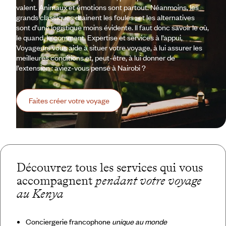
valent. Animaux et émotions sont partout. Néanmoins, les
grands classiques drainent les foules ; et les alternatives
sont d’une logistique moins évidente. Il faut donc savoir le où,
le quand, le comment. Expertise et services à l’appui,
Voyageurs vous aide à situer votre voyage, à lui assurer les
meilleures conditions et, peut-être, à lui donner de
l’extension : aviez-vous pensé à Nairobi ?
Faites créer votre voyage
Découvrez tous les services qui vous
accompagnent
pendant votre voyage
au Kenya
Conciergerie francophone
unique au monde