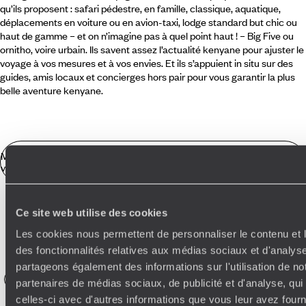
qu’ils proposent : safari pédestre, en famille, classique, aquatique,
déplacements en voiture ou en avion-taxi, lodge standard but chic ou
haut de gamme – et on n’imagine pas à quel point haut ! – Big Five ou
ornitho, voire urbain. Ils savent assez l’actualité kenyane pour ajuster le
voyage à vos mesures et à vos envies. Et ils s’appuient in situ sur des
guides, amis locaux et concierges hors pair pour vous garantir la plus
belle aventure kenyane.
Mieux préparer votre
voyage au Kenya
Les bonnes raisons d’aimer le Kenya
Ce site web utilise des cookies
Où voyager au Kenya ?
Les cookies nous permettent de personnaliser le contenu et l
Parce qu'ici une nature aussi indemne que si l'on avait atterri
des fonctionnalités relatives aux médias sociaux et d'analyse
il y a des milliers d'années, coexiste avec des décors hérités
partageons également des informations sur l'utilisation de no
de l'époque coloniale, immortalisés dans "Out of Africa",
Elephant
Observation Animaux
4x4
Nairobi
Ornithologie
dont on peut visiter la ferme de l'auteur, Karen Blixen.
partenaires de médias sociaux, de publicité et d'analyse, qu
Safari Afrique
Masai Mara
Vallée du Rift
Crescent Island
celles-ci avec d'autres informations que vous leur avez fourni