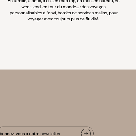
En famille, à deux, à dix, en road trip, en train, en bateau, en
week-end, en tour du monde... : des voyages
personnalisables à l’envi, bordés de services malins, pour
voyager avec toujours plus de fluidité.
bonnez-vous à notre newsletter