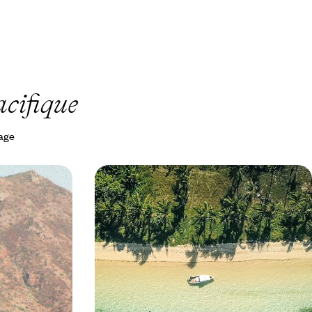
acifique
yage
édonie -
Eaux vives et eaux bleues - Entre
terre et mer, les Fidji actives
au bout du
Des journées rythmées entre terre et mer, des
resses de
nuits à deux pas du sable – une aventure pour
voyageurs actifs, à entreprendre main dans la
main
14 jours, de CHF 5500 à CHF 6700