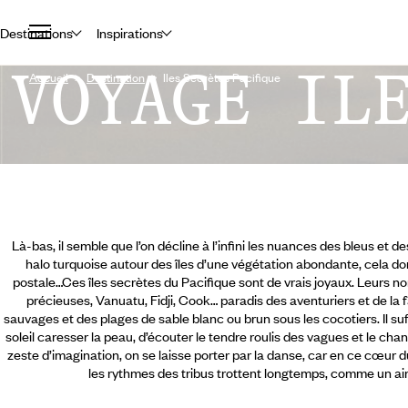
Destinations
Inspirations
VOYAGE IL
Accueil
Destination
Iles Secrètes Pacifique
Là-bas, il semble que l’on décline à l’infini les nuances des bleus et d
halo turquoise autour des îles d’une végétation abondante, cela don
postale…Ces îles secrètes du Pacifique sont de vrais joyaux. Leurs
précieuses, Vanuatu, Fidji, Cook… paradis des aventuriers et de la
sauvages et des plages de sable blanc ou brun sous les cocotiers. Il suff
soleil caresser la peau, d’écouter le tendre roulis des vagues et le ch
zeste d’imagination, on se laisse porter par la danse, car en ce cœur d
les rythmes des tribus trottent longtemps, comme un air