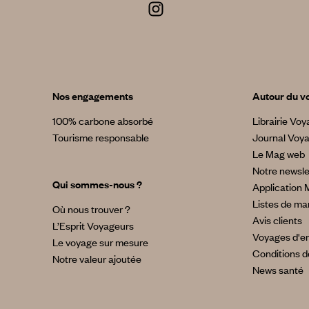
Nos engagements
Autour du v
100% carbone absorbé
Librairie Vo
Tourisme responsable
Journal Voy
Le Mag web
Notre newsle
Qui sommes-nous ?
Application 
Listes de ma
Où nous trouver ?
Avis clients
L’Esprit Voyageurs
Voyages d'en
Le voyage sur mesure
Conditions d
Notre valeur ajoutée
News santé