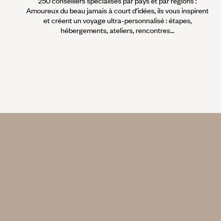
250 conseillers spécialisés par pays et par régions :
Amoureux du beau jamais à court d’idées, ils vous inspirent
et créent un voyage ultra-personnalisé : étapes,
hébergements, ateliers, rencontres…