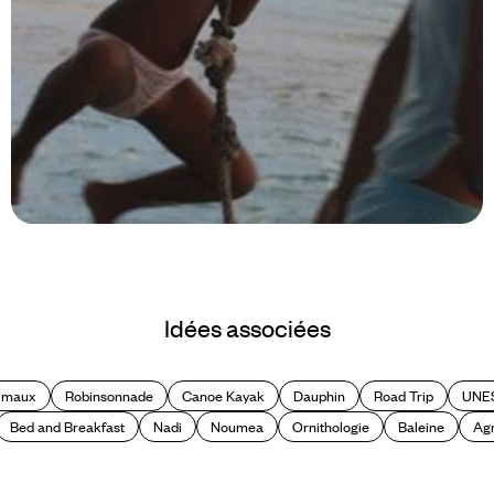
Le Mag
5 livres à lire avant de partir en
Idées associées
Polynésie
nimaux
Robinsonnade
Canoe Kayak
Dauphin
Road Trip
UNE
Bed and Breakfast
Nadi
Noumea
Ornithologie
Baleine
Agr