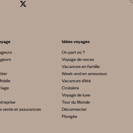
oyage
Idées voyages
yageurs
On part où ?
ageurs
Voyage de noces
Vacances en famille
tter
Week-end en amoureux
Mobile
Vacances d’été
riage
Croisière
Voyage de luxe
treprise
Tour du Monde
e vente et assurances
Déconnecter
Plongée