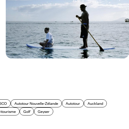
Le Mag
5 immanquables à vivre en
Polynésie
SCO
Autotour Nouvelle-Zélande
Autotour
Auckland
itourisme
Golf
Geyser