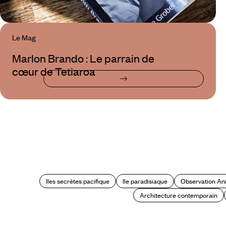
Le Mag
Marlon Brando : Le parrain de
cœur de Tetiaroa
Iles secrètes pacifique
Ile paradisiaque
Observation A
Architecture contemporain