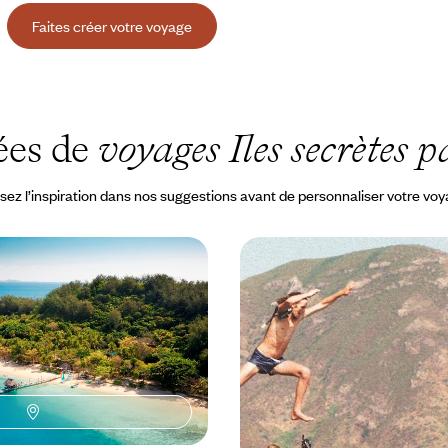
Faites créer votre voyage
ées de
voyages Iles secrètes p
sez l’inspiration dans nos suggestions avant de personnaliser votre vo
oissons-clowns - En
Vanuatu & Nouvelle-Cal
Fidji
Une idylle Pacifique
radis family friendly sur le
S’offrir un grand voyage à deux, 
ricorne
monde et loin des foules, des ad
charme pour refuges
3700 à CHF 5200
14 jours, de CHF 4900 à CHF 6800