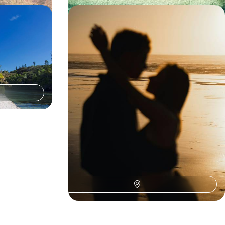
ins - Voyage
Pas de deux aux Fidji - Îles
e-Calédonie
confidentielles et refuges rêvés
les adresses de
Vivre hors du temps sur certaines des plus belles
gon, spas,
îles du Pacifique : Viti Levu, Matangi et l'archipel
des Mamanuca
14 jours, de CHF 6800 à CHF 8500