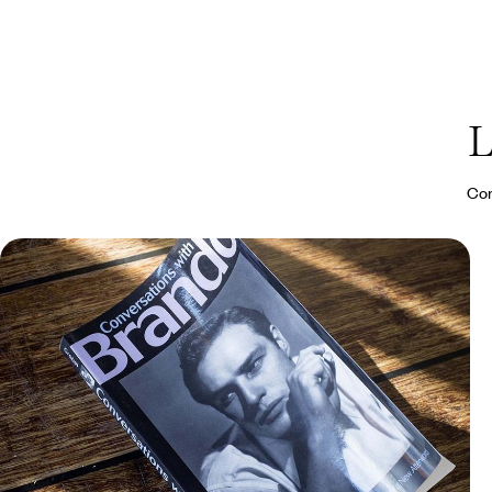
L
Con