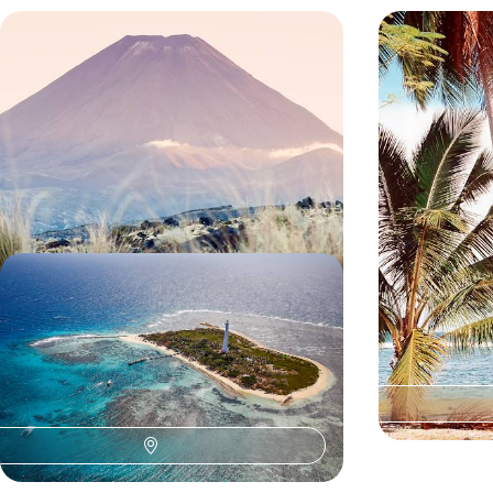
Contraste Pacifique - De la
De la Nouve
Nouvelle-Zélande aux îles Fidji
Perles du Pa
De mai à octobre, associer la puissance des
Sillonner le pays
paysages néo-zélandais à la caresse des îles Fidji
hors normes avan
samoans : un aut
18 jours, de CHF 6000 à CHF 7700
21 jours, de CHF
Nouvelle-Calédonie XXL - Des
plaines sauvages aux lagons
enchanteurs
Un grand voyage aux confins du Pacifique et de
la Calédonie, tout au bout du monde
20 jours, de CHF 7400 à CHF 10300