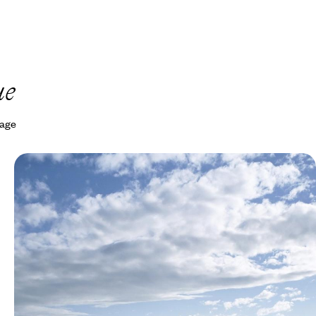
ue
yage