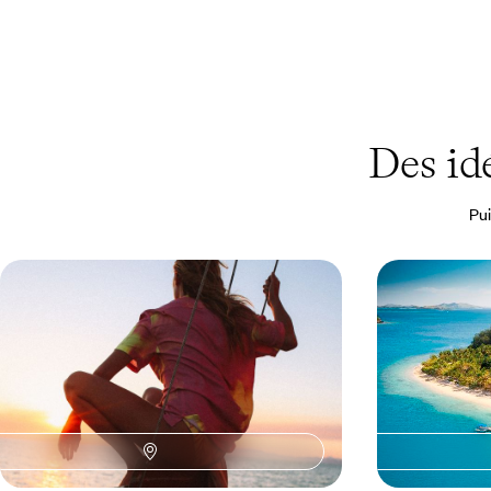
Des id
Pui
Aux confins du Pacifique - Après
Lagons et p
Sydney, le Vanuatu
famille aux 
Au bout du monde, explorer un archipel méconnu
Découvrir deux pa
et immensément riche
tropique du Cap
13 jours, de CHF 3600 à CHF 5000
16 jours, de CHF 