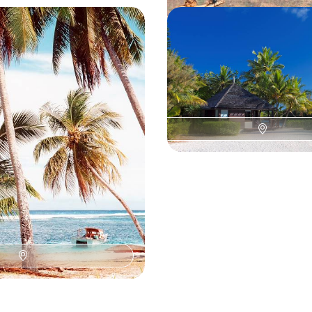
lle-Zélande aux Samoa -
De Nouméa à l’Île des P
cifique
d’exception en Nouvell
 Kiwi à la rencontre d’une nature
Faire escale au sein des plus bel
t de s'immerger dans les récifs
Nouvelle-Calédonie : vues sur la
re regard sur le Pacifique
piscines
 6400 à CHF 8000
18 jours, de CHF 6500 à CHF 9000