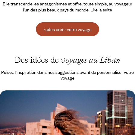
Elle transcende les antagonismes et offre, toute simple, au voyageur
l’un des plus beaux pays du monde.
Lire la suite
Faites créer votre voyage
Des idées de
voyages au Liban
Puisez l’inspiration dans nos suggestions avant de personnaliser votre
voyage
City-Break à Beyrouth - Éloge de la gastronomie
libanaise
Quelques jours pour apprivoiser la capitale à travers la richesse de sa
cuisine
5 jours, de CHF 1800 à CHF 2400