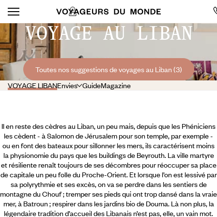
VOYAGE AU LIBAN
Toutes nos suggestions de voyages au Liban (3)
VOYAGE LIBAN
Envies
Guide
Magazine
Il en reste des cèdres au Liban, un peu mais, depuis que les Phéniciens
les cèdent - à Salomon de Jérusalem pour son temple, par exemple -
ou en font des bateaux pour sillonner les mers, ils caractérisent moins
la physionomie du pays que les buildings de Beyrouth. La ville martyre
et résiliente renaît toujours de ses décombres pour réoccuper sa place
de capitale un peu folle du Proche-Orient. Et lorsque l’on est lessivé par
sa polyrythmie et ses excès, on va se perdre dans les sentiers de
montagne du Chouf ; tremper ses pieds qui ont trop dansé dans la vraie
mer, à Batroun ; respirer dans les jardins bio de Douma.
Là non plus, la
légendaire tradition d’accueil des Libanais n’est pas, elle, un vain mot.