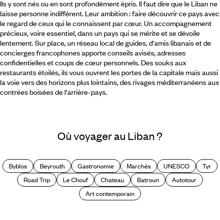
Ils y sont nés ou en sont profondément épris. Il faut dire que le Liban ne
laisse personne indifférent. Leur ambition : faire découvrir ce pays avec
le regard de ceux qui le connaissent par cœur. Un accompagnement
précieux, voire essentiel, dans un pays qui se mérite et se dévoile
lentement. Sur place, un réseau local de guides, d'amis libanais et de
concierges francophones apporte conseils avisés, adresses
confidentielles et coups de cœur personnels. Des souks aux
restaurants étoilés, ils vous ouvrent les portes de la capitale mais aussi
la voie vers des horizons plus lointains, des rivages méditerranéens aux
contrées boisées de l'arrière-pays.
Où voyager au Liban ?
Byblos
Beyrouth
Gastronomie
Marchés
UNESCO
Tyr
Road Trip
Le Chouf
Chateau
Batroun
Autotour
Art contemporain