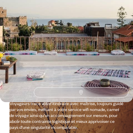
Pourquoi partir avec
Voyageurs
au Liban
?
De Beyrouth – la ville martyre et résiliente qui renaît toujours
de ses décombres pour réoccuper sa place de capitale un
peu fantasque du Proche-Orient – on va se perdre dans les
sentiers de montagne et les forêts de cèdres du Chouf ; on
trempe ses pieds dans la mer à Batroun ; on respire sur les
hauteurs du côté de Douma et de ses vergers. Au Liban,
Voyageurs trace votre itinéraire avec maîtrise, toujours guidé
par vos envies, mettant à votre service wifi nomade, carnet
de voyage ainsi qu’un accompagnement sur mesure, pour
abolir toute contrainte logistique et mieux apprivoiser ce
pays d'une singularité incomparable.