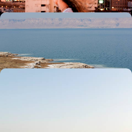
Du Liban à la Jordanie - Sites naturels et grandes
civilisations
Plonger dans l’histoire du Moyen-Orient à travers des sites
emblématiques et des visites privées
12 jours, de CHF 2900 à CHF 4000
Le Liban du nord au sud - Mosaïque de territoires et
de cultures
Road-trip de Beyrouth à la vallée du Chouf : le meilleur du Liban en un
voyage
9 jours, de CHF 2900 à CHF 4000
Toutes nos suggestions de voyages au Liban (3)