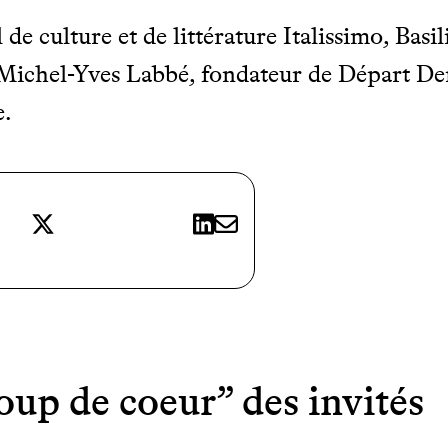
 de culture et de littérature Italissimo, Basi
ichel-Yves Labbé, fondateur de Départ De
e.
X
LinkedIn
E-mail
coup de coeur” des invités