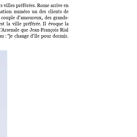
rs villes préférées. Rome arrive en
ination numéro un des clients de
 couple d
’
amoureux,
d
es grands-
t la ville préférée. Il évoque la
 l’Arsenale que Jean-François Rial
u : “
je change d
’î
le pour dormir
.