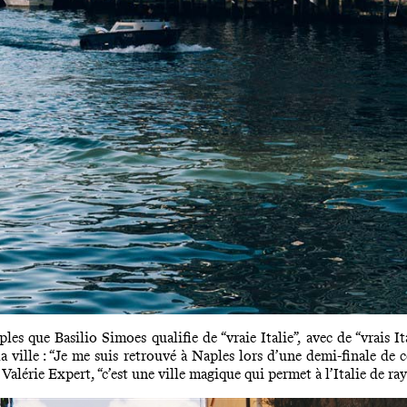
s que Basilio Simoes qualifie de “vraie Italie”, avec de “vrais Ita
 ville : “Je me suis retrouvé à Naples lors d’
une demi-finale de
 Valérie Expert, “c’est une ville magique qui permet à l’Italie de ra