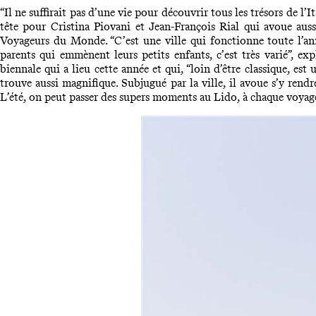
“Il ne suffirait pas d’une vie pour découvrir tous les trésors de l’I
tête pour Cristina Piovani et Jean-François Rial qui avoue aus
Voyageurs du Monde. “C’
est une ville qui fonctionne toute l
’a
parents qui emmènent le
ur
s petits enfants, c
’
est trè
s vari
é
”, ex
biennale qui a lieu cette année et qui, “loin d’être classique, es
trouve aussi magnifique. Subjugué par la ville, il avoue s’y rend
L’été,
on peut passer des supers moments au Lido,
à
chaque
voyage