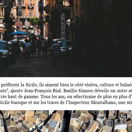
réfèrent la Sicile, ils
aiment bien le c
ôt
é visites, culture et balné
rents”, ajoute Jean-François Rial. Basilio Simoes dévoile un autre a
e très haut de gamme. Tous les ans, on sélectionne de plus en plus
icile baroque et sur les traces de l’Inspecteur Montalbano, une séri