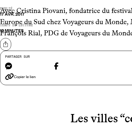
Avec Cristina Piovani, fondatrice du festival
PUBLIÉ
17 AVR. 2017
Europe du Sud chez Voyageurs du Monde, M
TEMPS DE LECTURE
12 MINUTES
François Rial, PDG de Voyageurs du Mond
Partager sur
PARTAGER SUR
Messenger
Facebook
Copier le lien
Les villes “