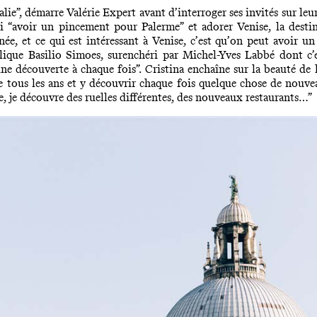
talie”, démarre Valérie Expert avant d’interroger ses invités sur leu
si “avoir un pincement pour Palerme” et adorer Venise, la dest
nn
é
e, et
ce qui est intéressant
à
Venise, c
’
est qu
’
on peut avoir un
plique Basilio Simoes, surenchéri par Michel-Yves Labbé dont c’es
t une découverte à chaque fois”. Cristina enchaîne sur la beauté de
re tous les ans et y découvrir chaque fois quelque chose de nouvea
, je d
écouvre des ruelles différentes, des nouveaux restaurants
…”