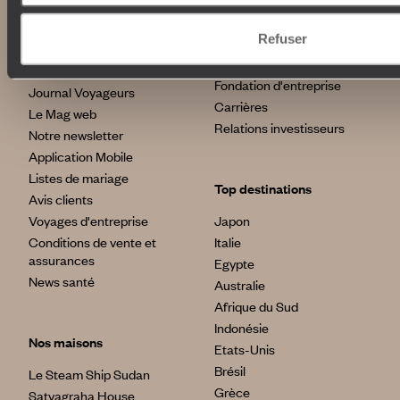
Autour du voyage
Refuser
Institutionnel
Librairie Voyageurs
Fondation d'entreprise
Journal Voyageurs
Carrières
Le Mag web
Relations investisseurs
Notre newsletter
Application Mobile
Listes de mariage
Top destinations
Avis clients
Voyages d'entreprise
Japon
Conditions de vente et
Italie
assurances
Egypte
News santé
Australie
Afrique du Sud
Indonésie
Nos maisons
Etats-Unis
Brésil
Le Steam Ship Sudan
Grèce
Satyagraha House