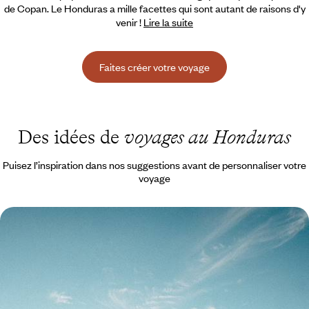
de Copan. Le Honduras a mille facettes qui sont autant de raisons d'y
venir !
Lire la suite
Faites créer votre voyage
Des idées de
voyages au Honduras
Puisez l’inspiration dans nos suggestions avant de personnaliser votre
voyage
Guatemala et Honduras - Du lac Atitlán à Copán, le
monde maya au fil de l’eau
De la douceur de l'Atitlán à la ferveur de Chichi, des lignes coloniales
d'Antigua aux couleurs de Flores : toucher l'essence du Guatemala
13 jours, de CHF 4500 à CHF 5700