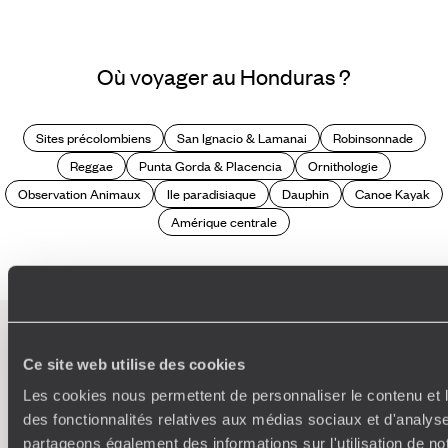
Où voyager au Honduras ?
Sites précolombiens
San Ignacio & Lamanai
Robinsonnade
Reggae
Punta Gorda & Placencia
Ornithologie
Observation Animaux
Ile paradisiaque
Dauphin
Canoe Kayak
Amérique centrale
L’esprit
Voyageurs du
Ce site web utilise des cookies
Monde
Les cookies nous permettent de personnaliser le contenu et l
des fonctionnalités relatives aux médias sociaux et d'analyse
Voyager en toute liberté selon ses envies,
partageons également des informations sur l'utilisation de no