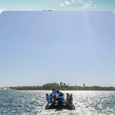
Croisière Ponant au Belize et au Honduras - Îles,
mangroves & lagons
Voguer dans les eaux paradisiaques des Caraïbes, faire halte sur des
îles à la nature merveilleusement sauvage
12 jours, de CHF 6300 à CHF 8800
Toutes nos suggestions de voyages au Honduras (2)
Pourquoi partir avec
Voyageurs
au Honduras
?