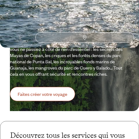
Partir au Honduras, c’est faire ce pas de côté qui promet un
voyage hors normes et loin des foules. Or il n’est pas toujours
aisé d’aller vers l’inconnu, c’est pourquoi Voyageurs vous
accompagne de A à Z dans la conception de votre voyage.
Pour vous rassurer, si besoin, sur la qualité des
infrastructures et de l’accueil. Pour nous assurer, aussi, que
vous ne passiez à côté de rien d’essentiel : les secrets des
Mayas de Copan, les criques et les forêts denses du parc
national de Punta Sal, les incroyables fonds marins de
Guanaja, les mangroves du parc de Cuero y Salado… Tout
cela en vous offrant sécurité et rencontres riches.
Faites créer votre voyage
Découvrez tous les services qui vous