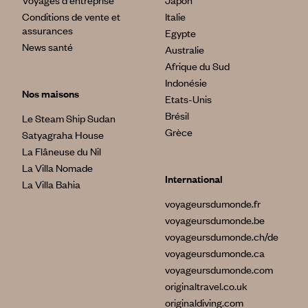
Voyages d'entreprise
Japon
Conditions de vente et
Italie
assurances
Egypte
News santé
Australie
Afrique du Sud
Indonésie
Nos maisons
Etats-Unis
Brésil
Le Steam Ship Sudan
Grèce
Satyagraha House
La Flâneuse du Nil
La Villa Nomade
International
La Villa Bahia
voyageursdumonde.fr
voyageursdumonde.be
voyageursdumonde.ch/de
voyageursdumonde.ca
voyageursdumonde.com
originaltravel.co.uk
originaldiving.com