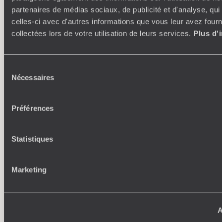
ses idées, ses passions
partenaires de médias sociaux, de publicité et d'analyse, qu
celles-ci avec d'autres informations que vous leur avez fourni
collectées lors de votre utilisation de leurs services.
Plus d'
Sélection
Nécessaires
du
consentement
Préférences
Où je veux
250 conseillers spécialisés par pays et par régions :
À 
Statistiques
Amoureux du beau jamais à court d’idées, ils vous
fran
inspirent et créent un voyage ultra-personnalisé :
suiven
étapes, hébergements, ateliers, rencontres…
Marketing
A
Faites créer votre voyage