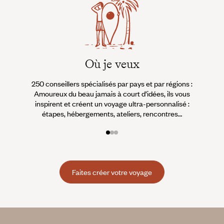
Où je veux
250 conseillers spécialisés par pays et par régions :
À 
Amoureux du beau jamais à court d’idées, ils vous
fran
inspirent et créent un voyage ultra-personnalisé :
suiven
étapes, hébergements, ateliers, rencontres…
Faites créer votre voyage