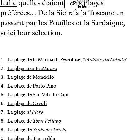
Copier
Italie
quelles étaient leurs plages
le lien
préférées... De la Sicile à la Toscane en
passant par les Pouilles et la Sardaigne,
voici leur sélection.
La plage de la Marina di Pescoluse
,
"Maldive del Solento"
La plage San Fruttuoso
La plage de Mondello
La plage de Porto Pino
La plage de San Vito lo Capo
La plage de Cavoli
La plage
di Floro
La plage de
Torre del lago
La plage de
Scala dei Turchi
La plage de Tuerredda