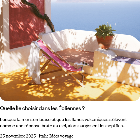
Quelle Île choisir dans les Éoliennes ?
Lorsque la mer s’embrase et que les flancs volcaniques s’élèvent
comme une réponse brute au ciel, alors surgissent les sept îles
Éoliennes posées au nord de la Sicile dans la mer Tyrrhénienne. Un
25 novembre 2025
-
Italie Idées voyage
archipel de feu, de brume et de turquoise, où l’horizon semble respirer.