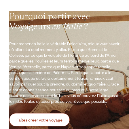
Pourquoi partir avec
Voyageurs
en Italie
?
Pour mener en Italie la véritable Dolce Vita, mieux vaut savoir
où aller et à quel moment y aller. Parce que Rome et le
Colisée, parce que la volupté de Florence au bord de l’Arno,
parce que les Pouilles et leurs terroirs merveilleux, parce que
Venise l’éternelle, parce que Naples et son esprit rebelle,
parce que la lumière de Palerme… Parce que la botte a le
vent en poupe et l’aura certainement toujours, mieux vaut
savoir par quel bout la prendre, où dormir et quoi faire. Grâce
à notre connaissance poussée du pays et à notre large
palette de services ici et là-bas, vous découvrez l’Italie aussi
loin des foules et aussi près de vos rêves que possible.
Faites créer votre voyage