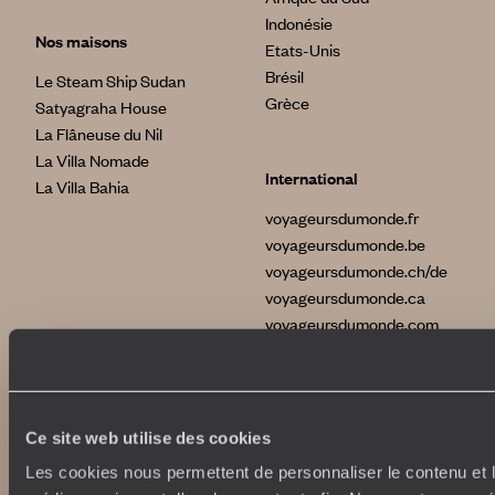
Indonésie
Nos maisons
Etats-Unis
Brésil
Le Steam Ship Sudan
Grèce
Satyagraha House
La Flâneuse du Nil
La Villa Nomade
International
La Villa Bahia
voyageursdumonde.fr
voyageursdumonde.be
voyageursdumonde.ch/de
voyageursdumonde.ca
voyageursdumonde.com
originaltravel.co.uk
originaldiving.com
extraordinaryjourneys.com
Ce site web utilise des cookies
Les cookies nous permettent de personnaliser le contenu et le