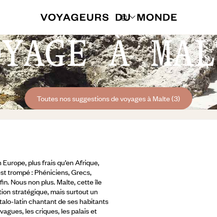
OYAGE À MAL
Toutes nos suggestions de voyages à Malte (3)
 Europe, plus frais qu’en Afrique,
st trompé : Phéniciens, Grecs,
n. Nous non plus. Malte, cette île
ion stratégique, mais surtout un
alo-latin chantant de ses habitants
agues, les criques, les palais et