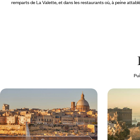
remparts de La Valette,
et dans les restaurants où, à peine attabl
Pui
Malte secrète et historique - En
Nouvel An à 
hôtel de charme & guide privé
palais chic e
Trois jours dans le confort et l’élégance d’un petit
Pour la nouvelle a
palais XVIIe sur les remparts de Mdina
à quelques heur