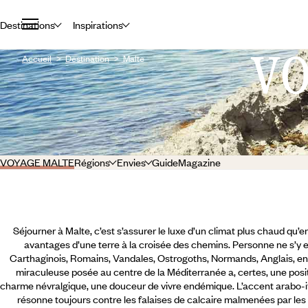
Destinations
Inspirations
V
Accueil
Destination
Malte
VOYAGE MALTE
Régions
Envies
Guide
Magazine
Séjourner à Malte, c’est s’assurer le luxe d’un climat plus chaud qu’en
avantages d’une terre à la croisée des chemins. Personne ne s’y e
Carthaginois, Romains, Vandales, Ostrogoths, Normands, Anglais, enfi
miraculeuse posée au centre de la Méditerranée a, certes, une posit
charme névralgique, une douceur de vivre endémique. L’accent arabo-it
résonne toujours contre les falaises de calcaire malmenées par les v