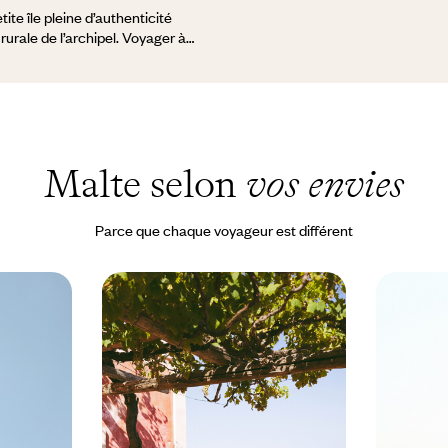
etite île pleine d’authenticité
rurale de l’archipel. Voyager à
 pied, de se mettre, comme ses
ur métronome à eux, c’est la
colorés, l’arrivée au port et les
als des marchés. Si Sannat abrite
 reste de ce petit bout de terre
aires, plages idylliques et criques
Malte selon
vos envies
ssion que le temps s’est arrêté,
a colline, que la sieste sous les
n a des goûts de paradis.
Parce que chaque voyageur est différent