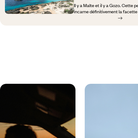
Il y a Malte et il y a Gozo. Cette p
incarne définitivement la facette 
Gozo, c’est accepter de lever le
habitants, au rythme de l’eau. Le
pêche, le va-et-vient des bateaux 
écailles qui scintillent sur les ét
une grande richesse historique, le
n’est que vent odorant, falaises cl
cristallines. Parfois, on a l’impre
que la bruyère est trop verte sur l
oliviers est trop douce, que le vi