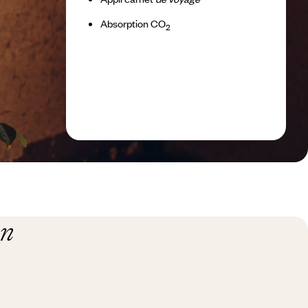
Absorption CO
2
on