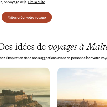
és, on voyage déjà.
Lire la suite
Faites créer votre voyage
Des idées de
voyages à Malt
sez l’inspiration dans nos suggestions avant de personnaliser votre vo
Malte - Soleil d'hiver,
Palais, petits ports et sa
t dîner de fête
Slow life de Malte à Go
nnée, s'offrir le soleil et l'histoire
Retracer l’histoire de l’île de Malt
es de vol seulement
vers les plages secrètes de Gozo