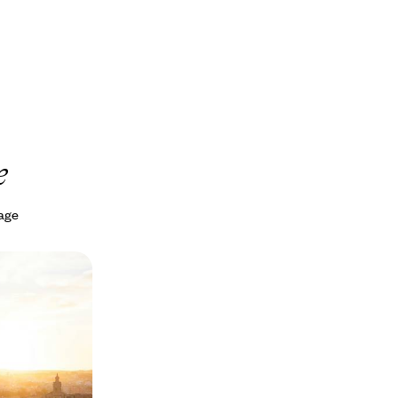
e
yage
ble doré -
zo
e avant de filer