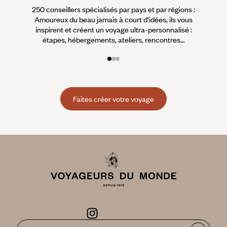
250 conseillers spécialisés par pays et par régions :
À 
Amoureux du beau jamais à court d’idées, ils vous
fran
inspirent et créent un voyage ultra-personnalisé :
suiven
étapes, hébergements, ateliers, rencontres…
Faites créer votre voyage