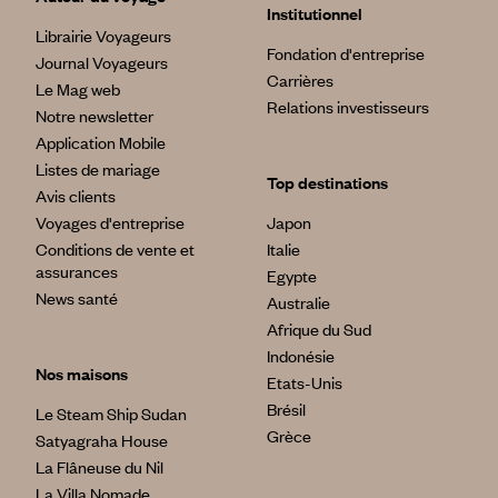
Institutionnel
Librairie Voyageurs
Fondation d'entreprise
Journal Voyageurs
Carrières
Le Mag web
Relations investisseurs
Notre newsletter
Application Mobile
Listes de mariage
Top destinations
Avis clients
Voyages d'entreprise
Japon
Conditions de vente et
Italie
assurances
Egypte
News santé
Australie
Afrique du Sud
Indonésie
Nos maisons
Etats-Unis
Brésil
Le Steam Ship Sudan
Grèce
Satyagraha House
La Flâneuse du Nil
La Villa Nomade