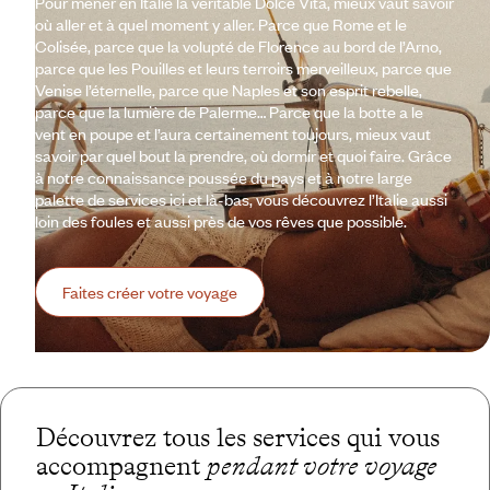
Pour mener en Italie la véritable Dolce Vita, mieux vaut savoir
où aller et à quel moment y aller. Parce que Rome et le
Colisée, parce que la volupté de Florence au bord de l’Arno,
parce que les Pouilles et leurs terroirs merveilleux, parce que
Venise l’éternelle, parce que Naples et son esprit rebelle,
parce que la lumière de Palerme… Parce que la botte a le
vent en poupe et l’aura certainement toujours, mieux vaut
savoir par quel bout la prendre, où dormir et quoi faire. Grâce
à notre connaissance poussée du pays et à notre large
palette de services ici et là-bas, vous découvrez l’Italie aussi
loin des foules et aussi près de vos rêves que possible.
Faites créer votre voyage
Découvrez tous les services qui vous
accompagnent
pendant votre voyage