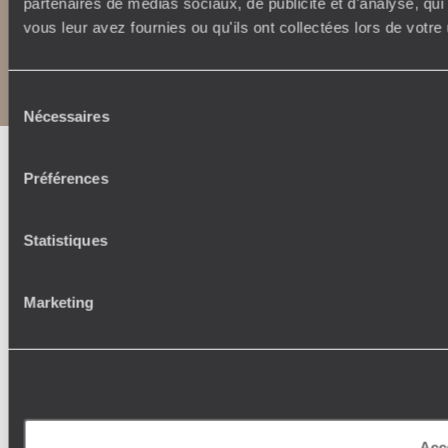
partenaires de médias sociaux, de publicité et d'analyse, qu
vous leur avez fournies ou qu'ils ont collectées lors de votre 
Copyrights
Plan du site
Politique de confidentialité et de Cookies
Notice légale et CGU
CGU application mobile
Sélection
Nécessaires
du
consentement
Préférences
Statistiques
Marketing
Acc