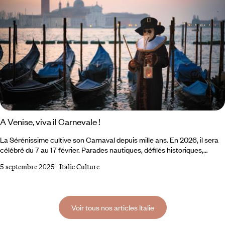
A Venise, viva il Carnevale !
La Sérénissime cultive son Carnaval depuis mille ans. En 2026, il sera
célébré du 7 au 17 février. Parades nautiques, défilés historiques,
festivités grandioses, bals so chics à l’abri des palais de marbre,
5 septembre 2025
-
Italie Culture
costumes féeriques… Promis, la fête sera, comme d’habitude,
exceptionnelle. À vos masques, prêts, partez ! Entrer chez
Tragicomica. La boutique du quartier de San Polo invite à plonger sans
retenue, à laisser vagabonder son imagination au fil des rayonnages
Voir tous nos articles Italie
sur lesquels s’entassent masques et parures, étoffes et chapeaux,
souliers, loups et cannes ouvragées.