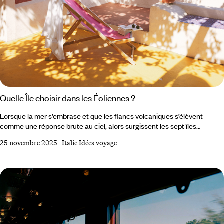
Quelle Île choisir dans les Éoliennes ?
Lorsque la mer s’embrase et que les flancs volcaniques s’élèvent
comme une réponse brute au ciel, alors surgissent les sept îles
Éoliennes posées au nord de la Sicile dans la mer Tyrrhénienne. Un
25 novembre 2025
-
Italie Idées voyage
archipel de feu, de brume et de turquoise, où l’horizon semble respirer.
Choisir son île ici demande de se laisser aller à un mouvement plus
ancien que soi, un mélange de géologie vivante, de mémoire humaine
et de lenteur méditerranéenne.