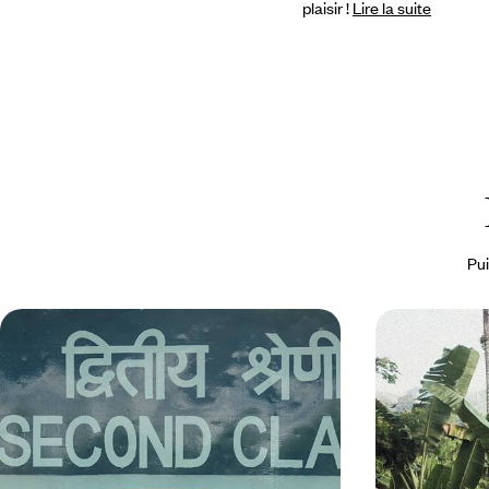
plaisir !
Lire la suite
Pui
En train de Delhi à Udaipur - Les
L’Inde du Su
mille promesses de l’Inde sur rail
Bombay, l'a
En train, desservir Delhi et les cités phares du
De la Porte de l
Rajasthan – Jaipur, Udaipur et Jodhpur – mais
chauffeur privé,
aussi Agra et le mythique Taj Mahal
l'effervescente