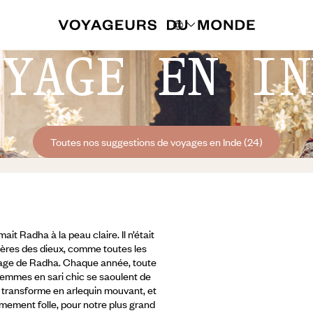
OYAGE EN IN
Toutes nos suggestions de voyages en Inde (24)
it Radha à la peau claire. Il n’était
mères des dieux, comme toutes les
 visage de Radha. Chaque année, toute
s femmes en sari chic se saoulent de
 transforme en arlequin mouvant, et
limement folle,
pour notre plus grand