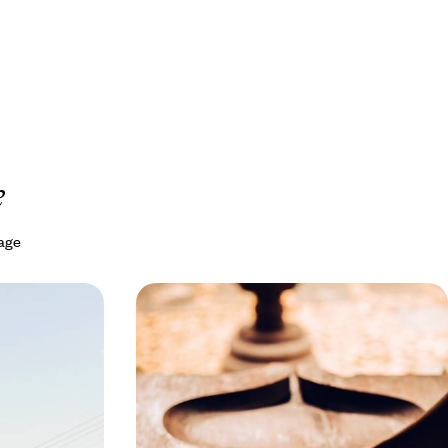
e
yage
de
Après Goa, cure ayurvédique dans le
n avec de
Karnataka - Les mains du miracle
 une grande
Une entrée en matière envoûtante à Goa sur
t des cités
fond de temples hindous, héritage portugais,
-pays
parfums d’épices et embruns de la mer d’Arabie