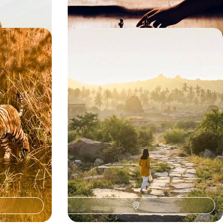
10 jours, de CHF 3600 à CHF 4700
s du
L’Inde historique, sites majeurs et
s de la
grandes épopées - Première fois au
u tigre
Karnataka
ur les hauts
La richesse contrastée du Karnataka : villages
élusive panthère
pittoresques et temples dravidiens, Goa la
paisible en conclusion
13 jours, de CHF 4700 à CHF 5700