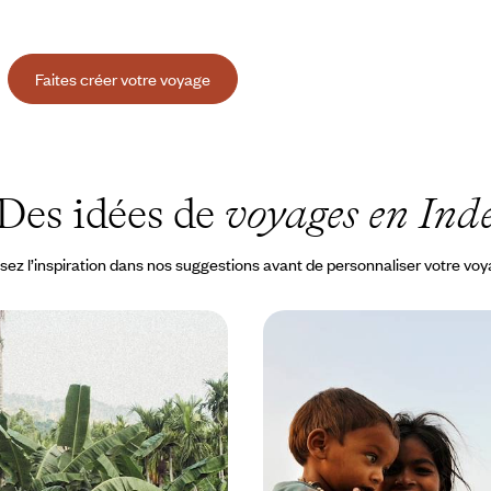
Faites créer votre voyage
Des idées de
voyages en Ind
sez l’inspiration dans nos suggestions avant de personnaliser votre vo
d cet hiver - Après
Palais, safaris et contes 
rchipel des Andaman
Maharajas - Le Rajastha
grands enfants
'Inde à Marine Drive avec un
Tous ensemble, embarquer pour
 convoquer toute la richesse de
épopée indienne, du flamboiemen
 Mumbai
royales à la quiétude de l'arrière