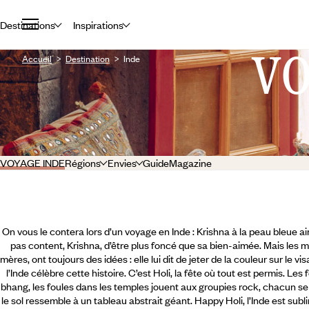
Destinations
Inspirations
V
Accueil
Destination
Inde
VOYAGE INDE
Régions
Envies
Guide
Magazine
On vous le contera lors d’un voyage en Inde : Krishna à la peau bleue aima
pas content, Krishna, d’être plus foncé que sa bien-aimée. Mais les 
mères, ont toujours des idées : elle lui dit de jeter de la couleur sur le
l’Inde célèbre cette histoire. C’est Holi, la fête où tout est permis. Le
bhang, les foules dans les temples jouent aux groupies rock, chacun se
le sol ressemble à un tableau abstrait géant. Happy Holi, l’Inde est sub