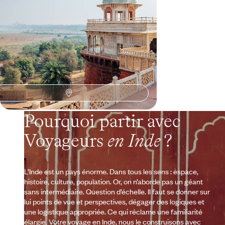
Pourquoi partir avec
Voyageurs
en Inde
?
L’Inde est un pays énorme. Dans tous les sens : espace,
histoire, culture, population. Or, on n’aborde pas un géant
sans intermédiaire. Question d’échelle. Il faut se donner sur
lui points de vue et perspectives, dégager des logiques et
une logistique appropriée. Ce qui réclame une familiarité
élargie. Votre voyage en Inde, nous le construisons avec