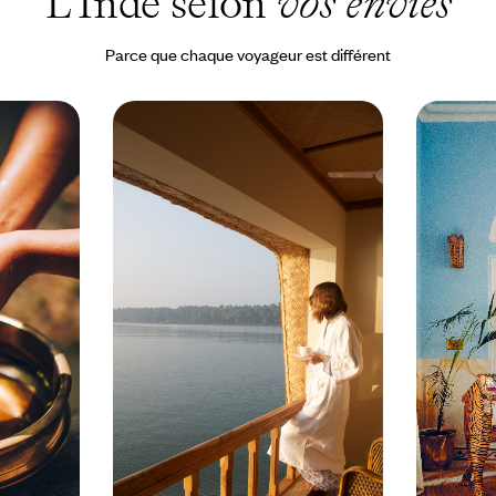
L'Inde selon
vos envies
lus grand palais de la région ainsi
haux.
Parce que chaque voyageur est différent