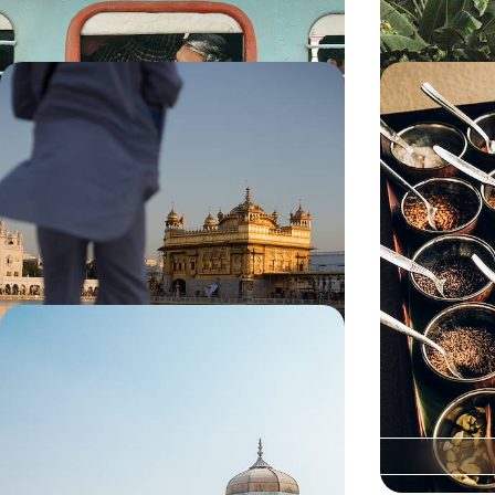
11 jours, de CHF 3500 à CHF 4700
11 jours, de CHF 
À travers l'Inde spirituelle -
Bombay, Goa
Dharamsala, Amritsar, Haridwar,
Grand voyag
Rishikesh
l'Inde
Entreprendre un pèlerinage aux sources de l’Inde
Currys, biryani, 
spirituelle, au pied de l’Himalaya et sur les rives
cardamome : une
du vénéré Gange
saveurs indienn
14 jours, de CHF 3900 à CHF 5200
13 jours, de CHF 
L’Inde des Rois - D'Udaipur à Delhi,
le Rajasthan en belles adresses
Cibler les grandes cités de l’Inde du Nord –
Udaipur, Jodhpur, Jaipur, Agra, Delhi – et opter à
Deogarh pour un joli pas de côté
12 jours, de CHF 5300 à CHF 6400