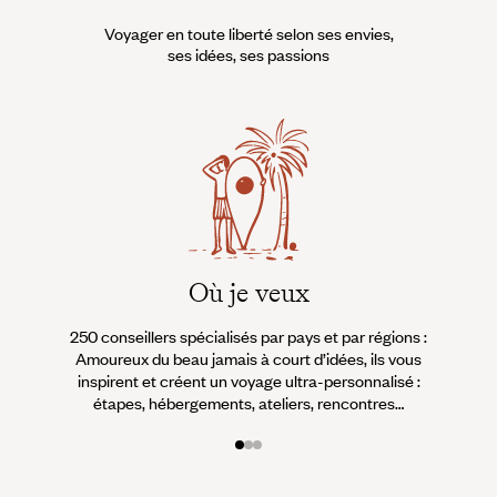
« kalaki », la ville, ses
les amis, menacent les ennemis.
admirateurs la désignent
Voyager en toute liberté selon ses envies,
comme la Florence du Caucase.
ses idées, ses passions
Où je veux
250 conseillers spécialisés par pays et par régions :
À 
Amoureux du beau jamais à court d’idées, ils vous
fran
inspirent et créent un voyage ultra-personnalisé :
suiven
étapes, hébergements, ateliers, rencontres…