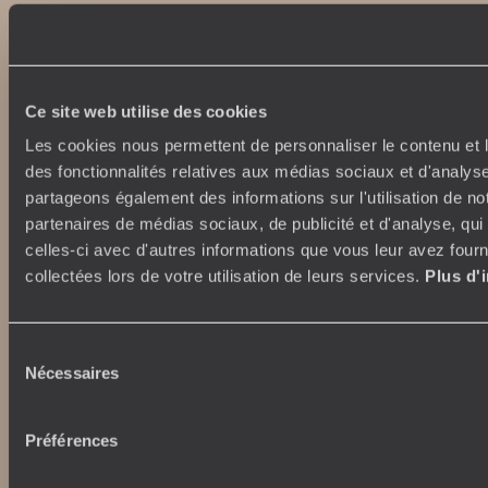
100% carbone absorbé
On part où ?
Tourisme responsable
Voyage de noces
Vacances en famille
Week-end en amoureux
Ce site web utilise des cookies
Qui sommes-nous ?
Vacances d’été
Croisière
Les cookies nous permettent de personnaliser le contenu et l
Où nous trouver ?
Voyage de luxe
des fonctionnalités relatives aux médias sociaux et d'analyse
L’Esprit Voyageurs
Tour du Monde
partageons également des informations sur l'utilisation de no
Le voyage sur mesure
Déconnecter
partenaires de médias sociaux, de publicité et d'analyse, qu
Notre valeur ajoutée
Plongée
celles-ci avec d'autres informations que vous leur avez fourni
collectées lors de votre utilisation de leurs services.
Plus d'
Autour du voyage
Institutionnel
Librairie Voyageurs
Sélection
Fondation d'entreprise
Journal Voyageurs
Nécessaires
du
Carrières
Le Mag web
consentement
Relations investisseurs
Notre newsletter
Préférences
Application Mobile
Listes de mariage