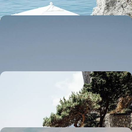
L’Italie volcanique avec des ados - Du Vésuve au
Stromboli et à l’Etna, chaud devant !
Se frotter à la puissance de Vulcain en ralliant, aux côtés de
volcanologues francophones privés, les plus grands cratères italiens
10 jours, de CHF 3100 à CHF 3800
La côte amalfitaine glamour - Capri et Praiano en
adresses de prestige
Apprécier la beauté intense de la Méditerranée italienne dans les
golfes de Naples et de Salerne, depuis le littoral et le large
6 jours, de CHF 3300 à CHF 4100