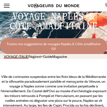
VOYAGE NAPLES &
CÔTE AMALFITAINE
Toutes nos suggestions de voyages Naples & Côte amalfitaine
(9)
VOYAGE ITALIE
Régions
Guide
Magazine
Ville de contrastes suspendue entre les flots bleus de la Méditerranée
et la silhouette paradoxalement paisible et menaçante du Vésuve, un
voyage à Naples sonne comme une invitation perpétuelle à
l'émerveillement. Du Castel dell'Ovo au musée d'archéologie exposant
les trésors retrouvés à Pompéi et Herculanum, en passant par les
ruelles animées où déguster une pizza sur le pouce, Naples se vit
intensément. Au large, les îles de Capri, Procida ou Ischia déclinent,