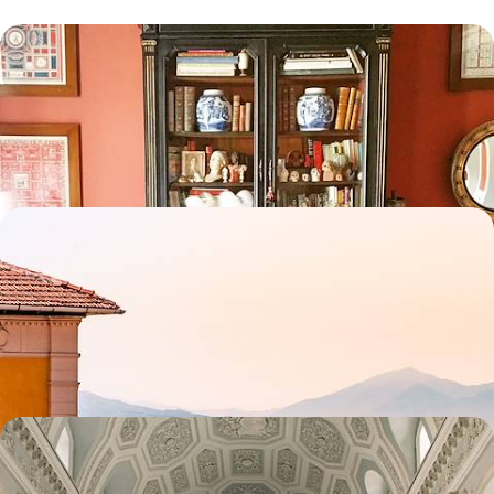
Au cœur de Naples - Un palazzo pour pied-à-terre
Un long week-end pour faire le plein des couleurs, des arts, de la street
food, de la turbulence de l’une des plus belles villes de Méditerranée
4 jours, de CHF 1500 à CHF 2000
Naples et la péninsule de Sorrente - Escapade
italienne avec les bambini
Dans la douceur de l'Italie du Sud, vivre – en liberté et tous ensemble –
les beaux contrastes du golfo di Napoli
6 jours, de CHF 1600 à CHF 2100
Naples et la côte Amalfitaine - De l'art et du
limoncello