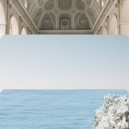
Vous échapper le long de l’une des plus belles côtes de
Méditerranée et vous enivrer de lumière
8 jours, de CHF 2400 à CHF 3200
Lumière sur le Cilento - Au Sud, une Italie
confidentielle et sincère
Vous échapper le long de l’une des plus belles côtes encore secrètes
de Méditerranée, scintillante et préservée
11 jours, de CHF 2600 à CHF 3200
Campanie et Basilicate - En Italie, les secrets d’un
autre Sud
Aller hors des sentiers battus, de Ravello à Naples, en passant par la
douceur balnéaire de la Basilicate
8 jours, de CHF 3000 à CHF 3900