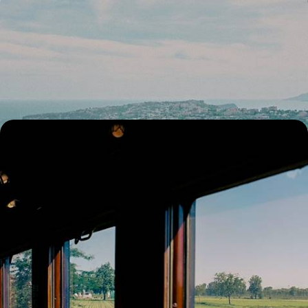
Naples, la Basilicate et les Pouilles - Un charme tout
méridional
Entre mers Ionienne et Tyrrhénienne, aller à la rencontre du baroque,
des citronniers et de l’esprit du Sud
15 jours, de CHF 4300 à CHF 5200
En train, des grandes cités italiennes jusqu’à la Sicile
- Une épopée à travers l’Italie dell’Arte
Délaisser la voiture pour aller en train tout confort, de ville en ville et du
nord au sud, à la rencontre d'une Italie passionnante
16 jours, de CHF 5500 à CHF 6800
Toutes nos suggestions de voyages Naples & Côte amalfitaine
(9)