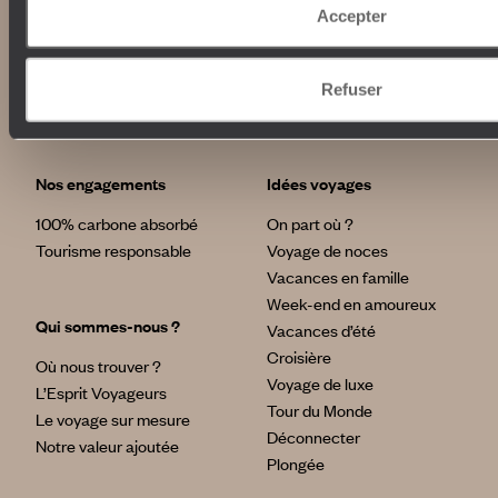
Accepter
Séjourner dans un hôtel de charme, à l’écart de l’agitation
Abonnez-vous à notre newsletter
tourisitique, pour profiter en toute sérénité de la lumière
sereine de la côté amalfitaine : à la casa Angelina près du
village de Positano par exemple
Refuser
Lire notre politique de confidentialité
Revivre « le Mépris » (ou se prendre pour Hervé Villard) à
Capri
Nos engagements
Idées voyages
Déguster une glace face à la mer. Puis une autre pour
comparer les parfums.
100% carbone absorbé
On part où ?
Tourisme responsable
Voyage de noces
Faire une randonnée tout contre la mer le long des chemins
Vacances en famille
de la côte amalfitaine
Week-end en amoureux
Qui sommes-nous ?
Vacances d’été
Croisière
Où nous trouver ?
Voyage de luxe
L’Esprit Voyageurs
Tour du Monde
Le voyage sur mesure
Déconnecter
Notre valeur ajoutée
Plongée