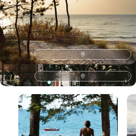
poursuite de l’âme balte
16 jours, de CHF 3600 à CHF 4600
1
2
Le Guide
Pays baltes
Conseils pratiques, témoignages et inspirations pour bien préparer son
voyage