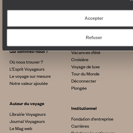
Nos engagements
Idées voyages
Accepter
100% carbone absorbé
On part où ?
Tourisme responsable
Voyage de noces
Refuser
Vacances en famille
Week-end en amoureux
Qui sommes-nous ?
Vacances d’été
Croisière
Où nous trouver ?
Voyage de luxe
L’Esprit Voyageurs
Tour du Monde
Le voyage sur mesure
Déconnecter
Notre valeur ajoutée
Plongée
Autour du voyage
Institutionnel
Librairie Voyageurs
Fondation d'entreprise
Journal Voyageurs
Carrières
Le Mag web