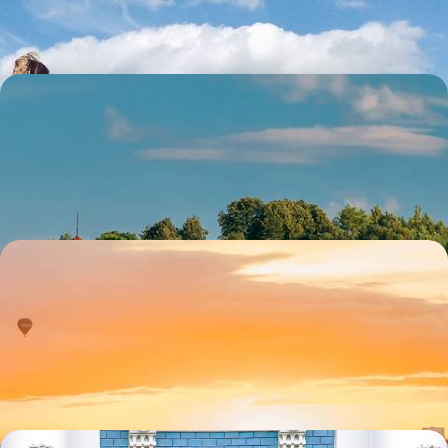
9 jours, de CHF 2000 à CHF 3000
Vilnius, Riga et Tallinn - L’âme des capitales baltes
Suivre l’Unesco dans son appréciation du patrimoine de Vilnius, Riga et
Tallinn : exceptionnel !
8 jours, de CHF 2500 à CHF 3200
Lifestyles nordiques & vents nouveaux - En train et
en ferry autour de la Baltique
Une grande balade Baltique pour vivre, durant dix jours, au rythme des
tendances du Nord qui bouge
10 jours, de CHF 2800 à CHF 3600