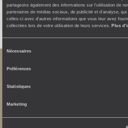
partageons également des informations sur l'utilisation de no
partenaires de médias sociaux, de publicité et d'analyse, qu
celles-ci avec d'autres informations que vous leur avez fourni
collectées lors de votre utilisation de leurs services.
Plus d'
Faites créer votre voyage
Sélection
Nécessaires
du
consentement
Préférences
Statistiques
Abonnez-vous à notre newsletter
Marketing
Lire notre politique de confidentialité
A