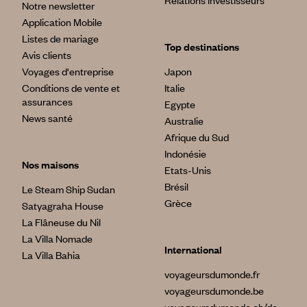
Relations investisseurs
Notre newsletter
Application Mobile
Listes de mariage
Top destinations
Avis clients
Voyages d'entreprise
Japon
Conditions de vente et
Italie
assurances
Egypte
News santé
Australie
Afrique du Sud
Indonésie
Nos maisons
Etats-Unis
Brésil
Le Steam Ship Sudan
Grèce
Satyagraha House
La Flâneuse du Nil
La Villa Nomade
International
La Villa Bahia
voyageursdumonde.fr
voyageursdumonde.be