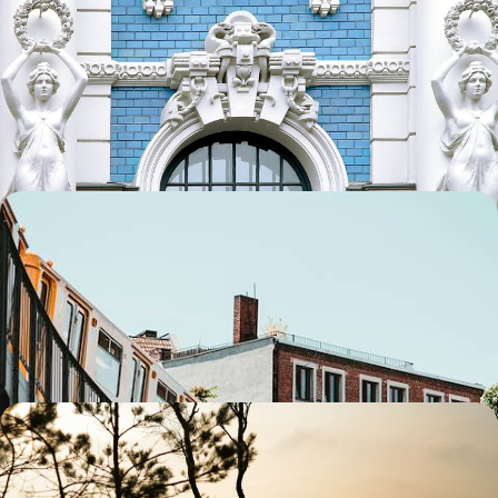
De Vilnius à Tallinn - Road-trip à travers les Pays
Baltes
Aller en liberté de capitale en capitale et découvrir au passage
Klaipeda, Cesis et Tartu
13 jours, de CHF 3200 à CHF 4000
De Berlin à Tallinn - Allemagne, Pologne et Pays
baltes sur rails
Se laisser bercer par le train de capitale en capitale, à la rencontre
conjointe de la vieille et de la nouvelle Europe
12 jours, de CHF 3300 à CHF 4400
Villes d’art, campagne, bord de mer - La face cachée
des Pays Baltes
Rouler dans des paysages doux, entre forêt et plages de sable, à la