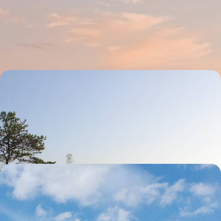
Héritages et mues éclairées - Tallinn au pluriel
Kalamaja, Port Noblessner, Rotterman : des quartiers bohèmes et post-
industriels qui réécrivent le destin de Tallinn
4 jours, de CHF 1400 à CHF 1700
Riga et le parc de Gauja - Quelques jours pour
s'étonner en Lettonie
Combiner l'esprit gothico-cool de la capitale aux paysages vivifiants du
premier parc national du pays
6 jours, de CHF 1800 à CHF 2600
Châteaux, île verte et maison dans les arbres -
L'Estonie tous ensemble
Pédaler le long de la côte, remonter le temps à Tallinn, s'initier au
sauna, rebondir sur les tourbières