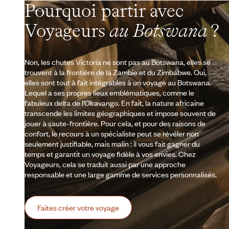
Pourquoi partir avec
Voyageurs
au Botswana
?
Non, les chutes Victoria ne sont pas au Botswana, elles se
trouvent à la frontière de la Zambie et du Zimbabwe. Oui,
elles sont tout à fait intégrables à un voyage au Botswana.
Lequel a ses propres lieux emblématiques, comme le
fabuleux delta de l’Okavango. En fait, la nature africaine
transcende les limites géographiques et impose souvent de
jouer à saute-frontière. Pour cela, et pour des raisons de
confort, le recours à un spécialiste peut se révéler non
seulement justifiable, mais malin : il vous fait gagner du
temps et garantit un voyage fidèle à vos envies. Chez
Voyageurs, cela se traduit aussi par une approche
responsable et une large gamme de services personnalisés.
Faites créer votre voyage