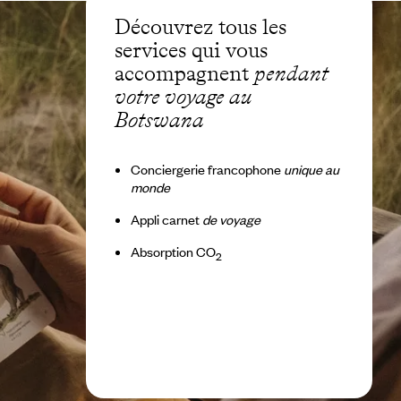
Découvrez tous les
services qui vous
accompagnent
pendant
votre voyage au
Botswana
Conciergerie francophone
unique au
monde
Appli carnet
de voyage
Absorption CO
2