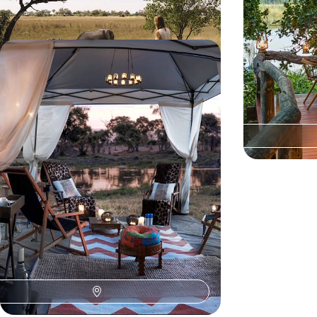
13 jours, de CHF 6800 à CHF 9400
10 jours, de CHF
Glamping chic, sites d'exception -
Le Botswana en adresses exclusives
Le luxe au cœur de l’Afrique : du Zambèze à la
savane, un magnifique retour à l’époque des
explorateurs
9 jours, de CHF 8500 à CHF 11700