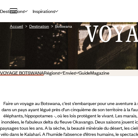
Destinations
Inspirations
VOY
Accueil
Destination
Botswana
VOYAGE BOTSWANA
Régions
Envies
Guide
Magazine
Faire un voyage au Botswana, c’est s’embarquer pour une aventure à nul
dans un pays ayant légué près d’un cinquième de son territoire à la fa
éléphants, hippopotames -, où les lois protègent le vivant. Les marais, 
inondées, le fabuleux delta du fleuve Okavango. Deux saisons jouent ic
paysages tous les ans. A la sèche, la beauté minérale du désert, les ciels
vélo dans le Kalahari. A l’humide l’absence d’êtres humains,
le spectacl