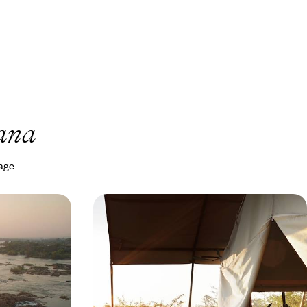
ana
yage
s au
Vic Falls, Makgadikgadi, Okavango
 famille
- Le Botswana en adresses secrètes
ants, survoler
Multiplier les ambiances africaines, des
ayer au cœur
tonitruantes Vic Falls aux méconnus
Makgadikgadi Pans, via le mythique delta de
l'Okavango