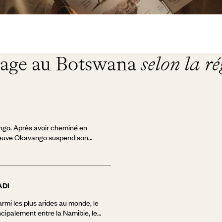
age au Botswana
selon la r
ango. Après avoir cheminé en
fleuve Okavango suspend son
alahari. Ses eaux se dispersent
eauté époustouflante. Ilots
, roseaux, papyrus, palmiers
t lentement sur l’eau… vous êtes
ADI
es camps posés au cœur d’une
 accessible en petit avion, une
rmi les plus arides au monde, le
ut du monde. Glissez sur un
incipalement entre la Namibie, le
t enfoncez vous dans ces