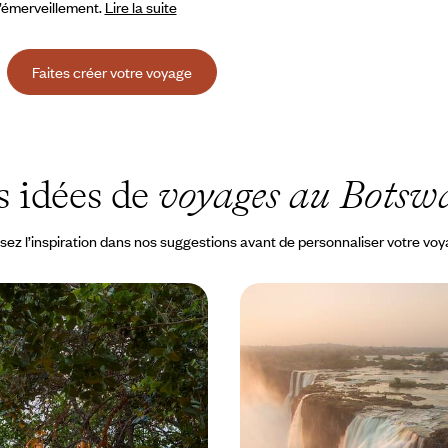
t l’émerveillement.
Lire la suite
Faites créer votre voyage
 idées de
voyages au Botsw
sez l’inspiration dans nos suggestions avant de personnaliser votre vo
 delta - À la saison
Chutes Victoria et safari
otswana à contre-courant
Botswana - Aventures en
d’orage, floraison et grandes
Dormir sous la tente avec vos enf
ales, l'expérience mémorable de
les éléphants en avion-taxi, pag
d'un delta