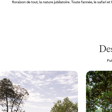
floraison de tout, la nature jubilatoire. Toute l’année, le safari e
Des
Pui
Noces africaines - Namib, Victoria
Du désert au
Falls et Okavango
verte, le B
Une grande aventure à deux à la rencontre de
Belles lumières 
trois pays : Namibie, Zimbabwe et Botswana
migrations anim
la hors-saison