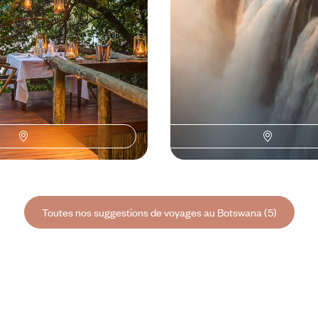
 6900 à CHF 9500
11 jours, de CHF 7000 à CHF 9300
Toutes nos suggestions de voyages au Botswana (5)