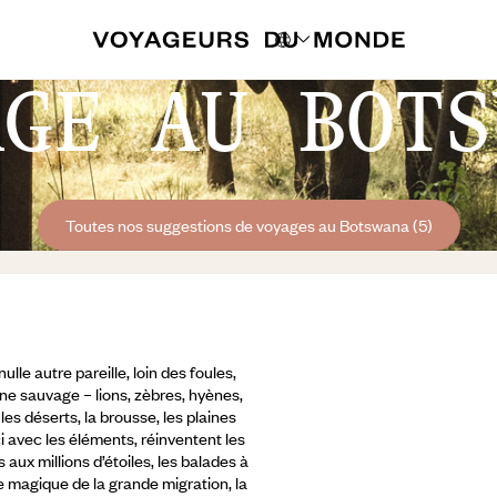
AGE AU BOTS
Toutes nos suggestions de voyages au Botswana (5)
le autre pareille, loin des foules,
une sauvage – lions, zèbres, hyènes,
les déserts, la brousse, les plaines
i avec les éléments, réinventent les
 aux millions d’étoiles, les balades à
e magique de la grande migration, la