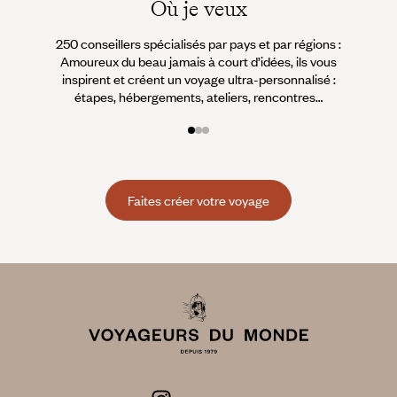
Où je veux
250 conseillers spécialisés par pays et par régions :
À 
Amoureux du beau jamais à court d’idées, ils vous
fran
inspirent et créent un voyage ultra-personnalisé :
suiven
étapes, hébergements, ateliers, rencontres…
Faites créer votre voyage