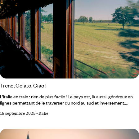
Treno, Gelato, Ciao !
L’Italie en train : rien de plus facile ! Le pays est, là aussi, généreux en
lignes permettant de le traverser du nord au sud et inversement.
Jusqu’à s’étourdir de pi(a)zzas et d’opéras, sans jamais se lasser. Avant
18 septembre 2025
-
Italie
de recommencer. L’épopée glamour de l’Orient-Express a marqué les
mémoires. Or, ce mythe ferroviaire n’est pas la seule manière de (bien)
voyager in treno en Italie. Et l’âme voyageuse peut aisément voir en ces
trains modernes qui sillonnent le pays autant de tapis volants et