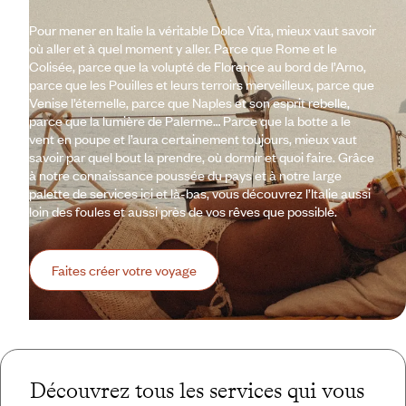
Pour mener en Italie la véritable Dolce Vita, mieux vaut savoir
où aller et à quel moment y aller. Parce que Rome et le
Colisée, parce que la volupté de Florence au bord de l’Arno,
parce que les Pouilles et leurs terroirs merveilleux, parce que
Venise l’éternelle, parce que Naples et son esprit rebelle,
parce que la lumière de Palerme… Parce que la botte a le
vent en poupe et l’aura certainement toujours, mieux vaut
savoir par quel bout la prendre, où dormir et quoi faire. Grâce
à notre connaissance poussée du pays et à notre large
palette de services ici et là-bas, vous découvrez l’Italie aussi
loin des foules et aussi près de vos rêves que possible.
Faites créer votre voyage
Découvrez tous les services qui vous