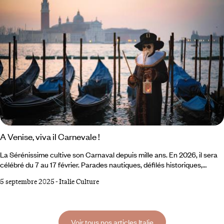
machines à remonter le temps filant vers l’aventure.
A Venise, viva il Carnevale !
La Sérénissime cultive son Carnaval depuis mille ans. En 2026, il sera
célébré du 7 au 17 février. Parades nautiques, défilés historiques,
festivités grandioses, bals so chics à l’abri des palais de marbre,
5 septembre 2025
-
Italie Culture
costumes féeriques… Promis, la fête sera, comme d’habitude,
exceptionnelle. À vos masques, prêts, partez ! Entrer chez
Tragicomica. La boutique du quartier de San Polo invite à plonger sans
retenue, à laisser vagabonder son imagination au fil des rayonnages
Voir tous nos articles Italie