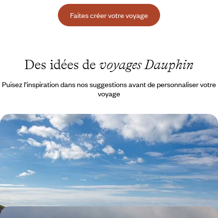
Faites créer votre voyage
Des idées de
voyages Dauphin
Puisez l’inspiration dans nos suggestions avant de personnaliser votre
voyage
Châteaux forts et châteaux de sable - Family trip sur
les routes galloises
Jouer la carte du Pays de Galles en famille pour un road-trip qui sent
bon les légendes et l'air marin… sans les foules des pays voisins !
8 jours, de CHF 1700 à CHF 2300