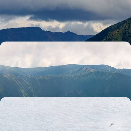
L’essentiel de Madère - De Funchal à la côte nord
L'authenticité de cette île au décor fou, un rythme souple et du temps
pour vous
8 jours, de CHF 1800 à CHF 2500
Nature grandiose et adresses engagées - Toute l’âme
de São Miguel
La diversité naturelle de la plus grande île des Açores, entre volcans,
cascades, lacs et geysers
8 jours, de CHF 1900 à CHF 3000
En famille par les landes et les falaises - L'Irlande au
grand air
Dublin, comté de Clare et Connemara : le meilleur de l’Irlande pour
parents et enfants