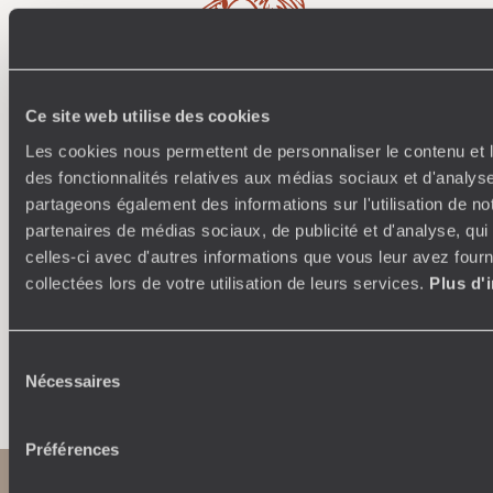
Ce site web utilise des cookies
Où je veux
Les cookies nous permettent de personnaliser le contenu et l
250 conseillers spécialisés par pays et par régions :
À 
des fonctionnalités relatives aux médias sociaux et d'analyse
Amoureux du beau jamais à court d’idées, ils vous
fran
partageons également des informations sur l'utilisation de no
inspirent et créent un voyage ultra-personnalisé :
suiven
partenaires de médias sociaux, de publicité et d'analyse, qu
étapes, hébergements, ateliers, rencontres…
celles-ci avec d'autres informations que vous leur avez fourni
collectées lors de votre utilisation de leurs services.
Plus d'
Sélection
Faites créer votre voyage
Nécessaires
du
consentement
Préférences