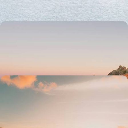
8 jours, de CHF 2000 à CHF 2900
De vert et de lumière - À Madère, l’hiver tout en
douceur
Températures engageantes, sites dépeuplés : nager à contre-courant
en gagnant l'île portugaise de Madère entre décembre et février
6 jours, de CHF 2100 à CHF 2500
Ma quinta dans les fleurs - À Madère, un jardin sous
les alizés
Dans la douceur de l'air madérien, au volant de votre propre véhicule,
sillonner l'île en liberté et ralentir – enfin !
6 jours, de CHF 2200 à CHF 2800