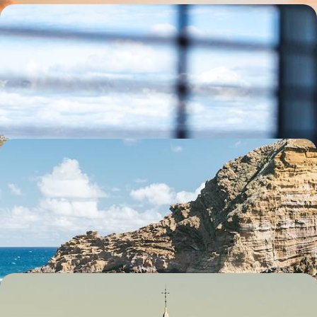
Devon et Cornouailles - Au sud, l'Angleterre
balnéaire et gentry
Rouler jusqu’à la pointe sud de l’Angleterre, de côtes sauvages en
petits ports de pêche
8 jours, de CHF 2300 à CHF 3300
Madère active avec vos ados - Grand air, quintas
panoramiques et virées en mer
Embarquer vos teens pour une semaine de plein air et pleine mer au
cœur de l'Atlantique
11 jours, de CHF 2500 à CHF 3100
Des îles du Nord aux chutes de Plitvice - Cet été,
péripéties familiales en Croatie