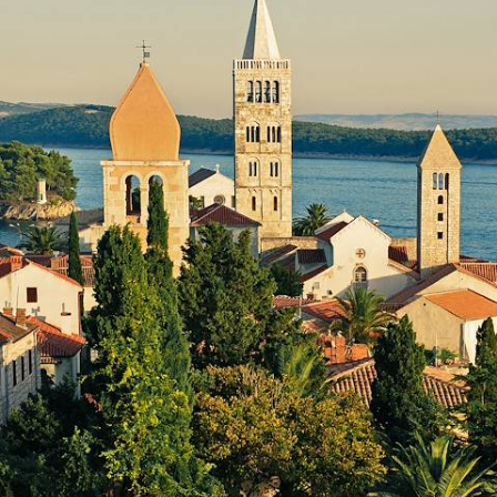
De Krk à Rab, chercher l'aparté en gagnant des îles moins fréquentées
; garder le fil (de l'eau) en rejoignant ensuite Plitvice
9 jours, de CHF 2500 à CHF 3500
1
2
3
4
5
6
7
8
9
Le Guide
Dauphin
Conseils pratiques, témoignages et inspirations pour bien préparer son
voyage