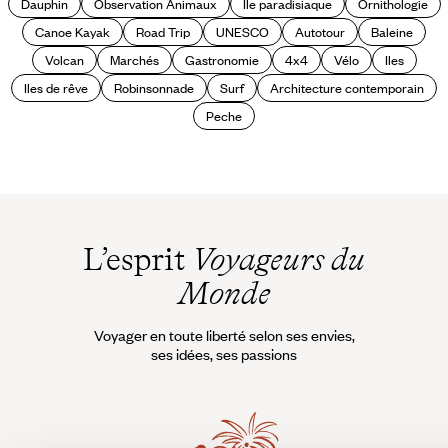
Dauphin
Observation Animaux
Ile paradisiaque
Ornithologie
Canoe Kayak
Road Trip
UNESCO
Autotour
Baleine
Volcan
Marchés
Gastronomie
4x4
Vélo
Iles
Iles de rêve
Robinsonnade
Surf
Architecture contemporain
Peche
L’esprit
Voyageurs du
Monde
Voyager en toute liberté selon ses envies,
ses idées, ses passions