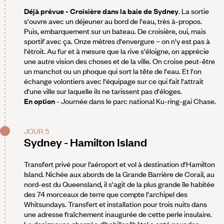
Déjà prévue - Croisière dans la baie de Sydney
. La sortie
s'ouvre avec un déjeuner au bord de l'eau, très à-propos.
Puis, embarquement sur un bateau. De croisière, oui, mais
sportif avec ça. Onze mètres d'envergure – on n'y est pas à
l'étroit. Au fur et à mesure que la rive s'éloigne, on apprécie
une autre vision des choses et de la ville. On croise peut-être
un manchot ou un phoque qui sort la tête de l'eau. Et l'on
échange volontiers avec l'équipage sur ce qui fait l'attrait
d'une ville sur laquelle ils ne tarissent pas d'éloges.
En option
- Journée dans le parc national Ku-ring-gai Chase.
JOUR 5
Sydney - Hamilton Island
Transfert privé pour l’aéroport et vol à destination d'Hamilton
Island. Nichée aux abords de la Grande Barrière de Corail, au
nord-est du Queensland, il s'agit de la plus grande île habitée
des 74 morceaux de terre que compte l'archipel des
Whitsundays. Transfert et installation pour trois nuits dans
une adresse fraîchement inaugurée de cette perle insulaire.
La designeuse chargée d'habiller l'hôtel a opté pour des