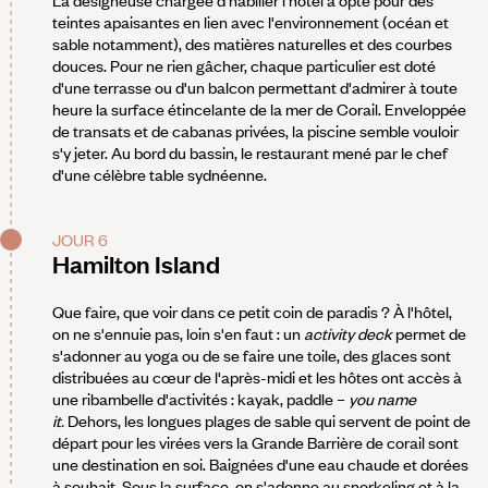
teintes apaisantes en lien avec l'environnement (océan et
sable notamment), des matières naturelles et des courbes
douces. Pour ne rien gâcher, chaque particulier est doté
d'une terrasse ou d'un balcon permettant d'admirer à toute
heure la surface étincelante de la mer de Corail. Enveloppée
de transats et de cabanas privées, la piscine semble vouloir
s'y jeter. Au bord du bassin, le restaurant mené par le chef
d'une célèbre table sydnéenne.
JOUR 6
Hamilton Island
Que faire, que voir dans ce petit coin de paradis ? À l'hôtel,
on ne s'ennuie pas, loin s'en faut : un
activity deck
permet de
s'adonner au yoga ou de se faire une toile, des glaces sont
distribuées au cœur de l'après-midi et les hôtes ont accès à
une ribambelle d'activités : kayak, paddle –
you name
it.
Dehors, les longues plages de sable qui servent de point de
départ pour les virées vers la Grande Barrière de corail sont
une destination en soi. Baignées d'une eau chaude et dorées
à souhait. Sous la surface, on s'adonne au snorkeling et à la