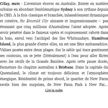
G'day, mate
- L'aventure s’ouvre en Australie. Entrée en matière
urbaine en abordant l’emblématique
Sydney
à son rythme depuis
le CBD. À la fois classique et branchée, inlassablement dynamique
et créative,
the Emerald City
aimante et impressionnante – pas
étonnant que cinq millions d'Australiens l'aient adoptée. Après
avoir pénétré dans le fameux opéra et copieusement caboté dans
la baie, envol vers l'archipel des îles Whitsundays.
Hamilton
Island
, la plus grande d'entre elles, en est une fière ambassadrice.
Valises posées entre deux plages. Sur le sable qui trace gentiment
ses contours, on se jette (littéralement) à l'eau pour aller flirter
avec les récifs de la Grande Barrière. Après cette pause dorée,
fermeture du chapitre australien à
Brisbane
. Dans la capitale du
Queensland, le climat est toujours délicieux et l'atmosphère
énergique. Résidentiel de prime abord, le quartier de New Farm
recèle bien des surprises, de New Farm Park à New Farm
Lire la suite
Powerhouse – voyez par vous-même depuis votre adresse posée
en bord de rivière.
Kia Ora
- Un vol direct plus tard, voici la Nouvelle-Zélande.
L’Île