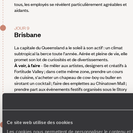
tous, les employés se révèlent particulièrement agréables et
aidants.
JOUR 9
Brisbane
La capitale du Queensland a le soleil à son actif : un climat
subtropical la berce toute l'année. Aérée et pleine de vie, elle
promet son lot de curiosités et de divertissements.
À voir, à faire
- Se mêler aux artistes, designers et créatifs à
Fortitude Valley ; dans cette même zone, prendre un cours
de cuisine, s'acheter un chapeau de cow-boy ou buller en
sirotant un cocktail ; faire des emplettes au Chinatown Mall ;
prendre part aux évènements festifs organisés sous le Story
Bridge ; traverser le jardin botanique et poursuivre jusqu'au
CBD ; inspecter l'ancienne centrale électrique (Powerhouse)
de New Farm, transformée en centre artistique et culturel.
Ce site web utilise des cookies
JOUR 10
Brisbane
Les cookies nous permettent de personnaliser le contenu et l