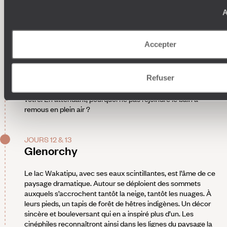
rivaliser avec sa voisine. Pas d’arrivée en fanfare à Glenorchy
A
: dans le hameau, c’est la quiétude qui est de mise.
Installation pour trois nuits dans une petite demeure de bout
du monde. À travers le mur vitré qui fait face au lit, on accède
Accepter
en permanence au panorama : des montagnes drapées dans
un châle de neige, un lac apprêté d’un bleu changeant. D’une
simple pression sur un bouton, le paysage disparaît pour
Refuser
laisser place à un écran où se projettent des films de
grandes aventures. Dès demain, vous serez acteur de la
vôtre. En attendant, pourquoi ne pas rejoindre le bain à
remous en plein air ?
JOURS 12 & 13
Glenorchy
Le lac Wakatipu, avec ses eaux scintillantes, est l’âme de ce
paysage dramatique. Autour se déploient des sommets
auxquels s’accrochent tantôt la neige, tantôt les nuages. À
leurs pieds, un tapis de forêt de hêtres indigènes. Un décor
sincère et bouleversant qui en a inspiré plus d’un. Les
cinéphiles reconnaîtront ainsi dans les lignes du paysage la