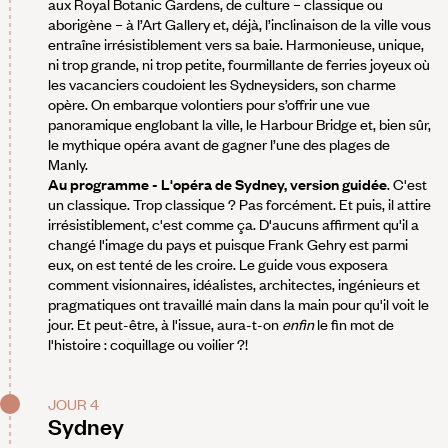
aux Royal Botanic Gardens, de culture – classique ou
aborigène – à l’Art Gallery et, déjà, l’inclinaison de la ville vous
entraîne irrésistiblement vers sa baie. Harmonieuse, unique,
ni trop grande, ni trop petite, fourmillante de ferries joyeux où
les vacanciers coudoient les Sydneysiders, son charme
opère. On embarque volontiers pour s’offrir une vue
panoramique englobant la ville, le Harbour Bridge et, bien sûr,
le mythique opéra avant de gagner l’une des plages de
Manly.
Au programme - L'opéra de Sydney, version guidée
. C'est
un classique. Trop classique ? Pas forcément. Et puis, il attire
irrésistiblement, c'est comme ça. D'aucuns affirment qu'il a
changé l'image du pays et puisque Frank Gehry est parmi
eux, on est tenté de les croire. Le guide vous exposera
comment visionnaires, idéalistes, architectes, ingénieurs et
pragmatiques ont travaillé main dans la main pour qu'il voit le
jour. Et peut-être, à l'issue, aura-t-on
enfin
le fin mot de
l'histoire : coquillage ou voilier ?!
JOUR 4
Sydney