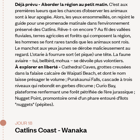
Déjà prévu - Aborder la région au petit matin.
C’est aux
premières lueurs que les chances d’observer les animaux
sont à leur apogée. Alors, les yeux ensommeillés, on rejoint le
guide pour une promenade matinale dans l’environnement
préservé des Catlins. Rêve-t-on encore ? Au fil des vallées
fluviales, terres agricoles et forêts qui composent la région,
les hommes se font rares tandis que les animaux sont rois.
Le manchot aux yeux jaunes se dérobe malicieusement au
regard. L’otarie à fourrure sort (et pique) une tête. La faune
aviaire – tui, bellbird, mohua – se dévoile plus volontiers.
À explorer en liberté -
Cathedral Caves, grottes creusées
dans la falaise calcaire de Waipati Beach, et dont le nom
laisse présager le volume ; Purakaunui Falls, cascade à trois
niveaux qui rebondit en gerbes d’écume ; Curio Bay,
plateforme renfermant une forêt pétrifiée de l’ère jurassique ;
Nugget Point, promontoire orné d’un phare entouré d’îlots
"nuggets" (pépites).
JOUR 18
Catlins Coast - Wanaka