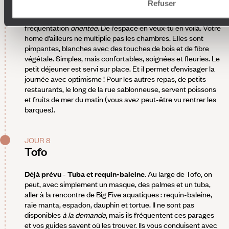
Refuser
rappelle la simplicité des années 70 : des surfeurs, des
plongeurs et pas beaucoup plus. Grande plage pour cette
fréquentation
orientée
. De l’espace en veux-tu en voilà. Votre
home d’ailleurs ne multiplie pas les chambres. Elles sont
pimpantes, blanches avec des touches de bois et de fibre
végétale. Simples, mais confortables, soignées et fleuries. Le
petit déjeuner est servi sur place. Et il permet d’envisager la
journée avec optimisme ! Pour les autres repas, de petits
restaurants, le long de la rue sablonneuse, servent poissons
et fruits de mer du matin (vous avez peut-être vu rentrer les
barques).
JOUR 8
Tofo
Déjà prévu
-
Tuba et requin-baleine
. Au large de Tofo, on
peut, avec simplement un masque, des palmes et un tuba,
aller à la rencontre de Big Five aquatiques : requin-baleine,
raie manta, espadon, dauphin et tortue. Il ne sont pas
disponibles
à la demande
, mais ils fréquentent ces parages
et vos guides savent où les trouver. Ils vous conduisent avec