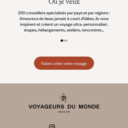
Où je veux
250 conseillers spécialisés par pays et par régions :
À 
Amoureux du beau jamais à court d’idées, ils vous
fran
inspirent et créent un voyage ultra-personnalisé :
suiven
étapes, hébergements, ateliers, rencontres…
Faites créer votre voyage