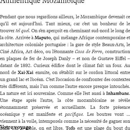
Authentique Mozambique
Pendant que nous regardions ailleurs, le Mozambique devenait ce
qu’il est aujourd’hui. Tant mieux, car c’est un bonheur de le
trouver
tel quel
. On s’en aperçoit en cheminant sud-nord le long de
la côte. Arrivée à
Maputo
, qui mélange Afrique contemporaine et
architecture coloniale portugaise : la gare de style Beaux-Arts, le
Ciné Africa, Art déco, ou l’étonnante
Casa de Ferro
, construction
en plaques de fer de Joseph Danly – et non de Gustave Eiffel –
datant de 1892. Curieux édifice dont le climat fait un four. Au
nord de
Xai-Xai
ensuite, on s’établit sur le cordon littoral entre
un grand lac et l’océan. C’est l’occasion de confronter des contextes
très différents, mais l’un comme l’autre encore presque intouchés.
La nature est ici souveraine. Comme elle l’est aussi à
Inhambane
.
Une étape après l’autre, la côte mozambicaine se révèle
étonnamment préservée et accueillante. La forte présence
océanique y est manifeste et
pacifique.
Les boutres vont et
viennent à la voile, intemporels comme la nécessité de gagner son
Votre voyage
pain. Sur le sable, on est libre.
Tofo
est une plage du bout du