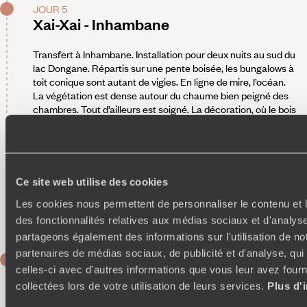
JOUR 5
Xai-Xai - Inhambane
Transfert à Inhambane. Installation pour deux nuits au sud du
lac Dongane. Répartis sur une pente boisée, les bungalows à
toit conique sont autant de vigies. En ligne de mire, l’océan.
La végétation est dense autour du chaume bien peigné des
chambres. Tout d’ailleurs est soigné. La décoration, où le bois
donne le ton, est coquette comme tout. La literie moelleuse.
La salle d’eau extérieure parfaitement adaptée aux
circonstances. Ainsi aussi le petit deck particulier. Depuis
lequel on a les vagues à soi. La cuisine franco-mozambicaine
repose sur trois ingrédients locaux : la langouste, les
Ce site web utilise des cookies
aubergines et les fruits de la passion. Les repas varient, c’est
Les cookies nous permettent de personnaliser le contenu et l
évident, mais ces trois-là ne sont jamais loin. L’ananas, rôti au
miel des dunes, étant une autre petite merveille.
des fonctionnalités relatives aux médias sociaux et d'analyse
partageons également des informations sur l'utilisation de no
partenaires de médias sociaux, de publicité et d'analyse, qu
JOUR 6
celles-ci avec d'autres informations que vous leur avez fourni
Inhambane
collectées lors de votre utilisation de leurs services.
Plus d'
Les noms seuls de quelques oiseaux observables aux