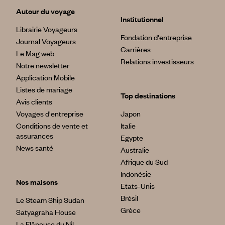
Autour du voyage
Institutionnel
Librairie Voyageurs
Fondation d'entreprise
Journal Voyageurs
Carrières
Le Mag web
Relations investisseurs
Notre newsletter
Application Mobile
Listes de mariage
Top destinations
Avis clients
Voyages d'entreprise
Japon
Conditions de vente et
Italie
assurances
Egypte
News santé
Australie
Afrique du Sud
Indonésie
Nos maisons
Etats-Unis
Brésil
Le Steam Ship Sudan
Grèce
Satyagraha House
La Flâneuse du Nil