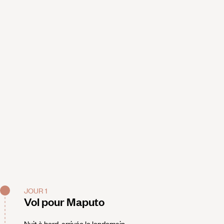
JOUR 1
Vol pour Maputo
Nuit à bord, arrivée le lendemain.