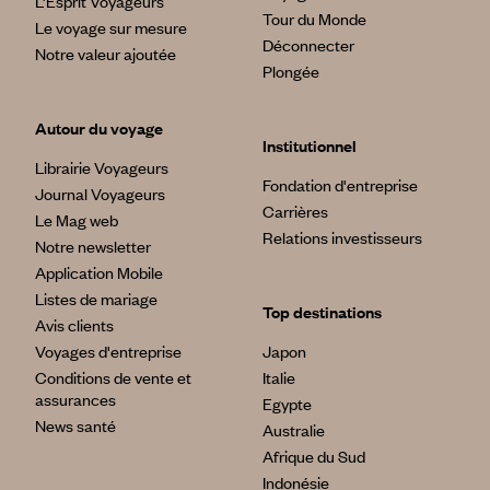
L’Esprit Voyageurs
Tour du Monde
Le voyage sur mesure
Déconnecter
Notre valeur ajoutée
Plongée
Autour du voyage
Institutionnel
Librairie Voyageurs
Fondation d'entreprise
Journal Voyageurs
Carrières
Le Mag web
Relations investisseurs
Notre newsletter
Application Mobile
Listes de mariage
Top destinations
Avis clients
Voyages d'entreprise
Japon
Conditions de vente et
Italie
assurances
Egypte
News santé
Australie
Afrique du Sud
Indonésie