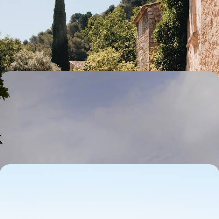
pays des cigales
Arpenter tous ensemble une région lumineuse plantée d'oliviers,
d'adorables villages et de châteaux romanesques
10 jours, de CHF 1700 à CHF 2300
Family-trip de Belfast au Donegal - Au nord, la
campagne irlandaise en cottage
En famille, traverser les frontières et remonter le temps en quête d'une
Irlande aussi bucolique que sincère
8 jours, de CHF 1800 à CHF 2600
Du Douro à l’Alentejo - Loin des foules, le Portugal
authentique
Parcourir les routes vallonnées du Douro puis le riche terroir de
l’Alentejo pour goûter à l'art de vivre de l'arrière-pays portugais