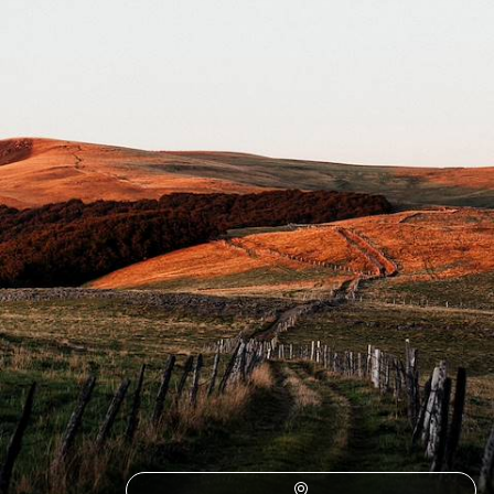
Du Périgord au Massif Central, s’enivrer de nature le long d’une route à
forts contrastes
8 jours, de CHF 2100 à CHF 2800
1
2
3
4
Le Guide
Agritourisme
Conseils pratiques, témoignages et inspirations pour bien préparer son
voyage