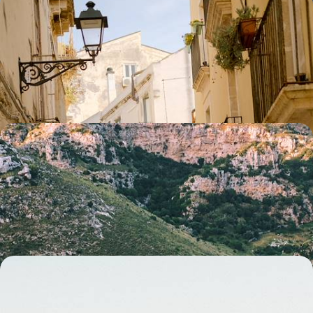
La Sicile versant ouest - Road-trip ensoleillé en
famille
Partir ensemble explorer l'ouest sicilien, de Palerme à la province de
Trapani, la mer toujours à portée de maillot
11 jours, de CHF 2100 à CHF 2800
Les Pouilles du nord au sud - Road-trip en adresses
de caractère
Sillonner à votre rythme une région essentielle de l'Italie, entre terroir et
criques de l’Adriatique
10 jours, de CHF 2100 à CHF 2900
Périgord, Cantal et Aubrac - Voyage au cœur de la
France