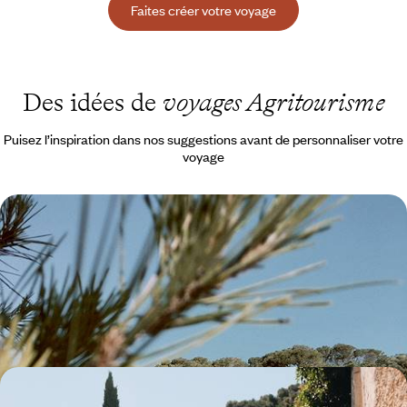
Faites créer votre voyage
Des idées de
voyages Agritourisme
Puisez l’inspiration dans nos suggestions avant de personnaliser votre
voyage
Tous ensemble à Majorque - Palma et l'arrière-pays
en adresses secrètes
Profiter de Majorque en famille et sans artifices, depuis le cœur
historique de Palma puis le calme de la campagne, la plage jamais loin
7 jours, de CHF 1600 à CHF 2400
Échappée familiale en Provence - Slow travel au