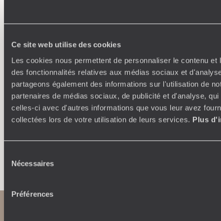
Ce site web utilise des cookies
Où je veux
Les cookies nous permettent de personnaliser le contenu et l
250 conseillers spécialisés par pays et par régions :
À 
des fonctionnalités relatives aux médias sociaux et d'analyse
Amoureux du beau jamais à court d’idées, ils vous
fran
partageons également des informations sur l'utilisation de no
inspirent et créent un voyage ultra-personnalisé :
suiven
partenaires de médias sociaux, de publicité et d'analyse, qu
étapes, hébergements, ateliers, rencontres…
celles-ci avec d'autres informations que vous leur avez fourni
collectées lors de votre utilisation de leurs services.
Plus d'
Sélection
Faites créer votre voyage
Nécessaires
du
consentement
Préférences