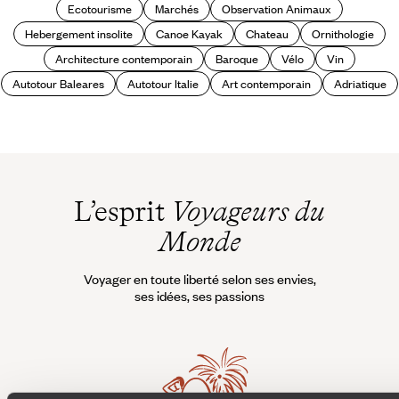
Ecotourisme
Marchés
Observation Animaux
Hebergement insolite
Canoe Kayak
Chateau
Ornithologie
Architecture contemporain
Baroque
Vélo
Vin
Autotour Baleares
Autotour Italie
Art contemporain
Adriatique
L’esprit
Voyageurs du
Monde
Voyager en toute liberté selon ses envies,
ses idées, ses passions