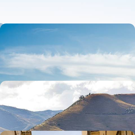
11 jours, de CHF 1900 à CHF 2800
Porto, Guimarães et le Douro - Au Nord, un
Portugal épicurien tout en discrétion
Mettre le cap sur le Nord : villes hédonistes, vieilles pierres classées,
fleuve mythique et terroir gourmet
7 jours, de CHF 1900 à CHF 2700
De Porto à Lisbonne - Les grands sites du Portugal
Parcourir ce bel itinéraire du nord au centre, entre villes d'art et
vignobles du Douro, la douceur de vivre pour fil conducteur
9 jours, de CHF 2100 à CHF 2700