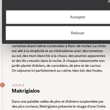
sous cascades, descentes en rappel... Après quelques
A
heures riches en émotions (et en adrénaline), la sortie se
clôture tout en douceur sur le sable du village voisin.
À l'arrivée à Makrigialos, installation pour quatre nuits dans
Accepter
un cottage situé à tout juste un kilomètre du village, dans les
terres. Succombant au charme de ces anciennes maisons
crétoises, le propriétaire les a restaurées dans le respect des
Refuser
traditions et avec un goût sûr, pour en faire de confortables
petites bâtisses à l'atmosphère volontairement rustique,
certaines étant même construites à flanc de rocher. Le choix
est allé à la simplicité et au minimalisme avec des tomettes
au sol, des murs blanchis à la chaux, des poutres apparentes
et des lits creusés dans la roche. À chaque maisonnette son
jardin planté d’oliviers, de caroubiers, de pins et de cactus.
On séjourne ici parfaitement au calme, bien loin des foules.
JOUR 8
Makrigialos
Dans une paisible vallée de pins et d’oliviers surplombée par
des pics rocheux, Makrigialos présente le visage d'une Crète