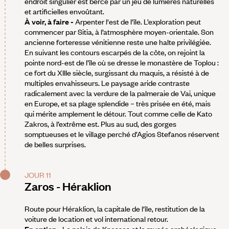
endroit singulier est bercé par un jeu de lumières naturelles
et artificielles envoûtant.
À voir, à faire -
Arpenter l'est de l'île. L’exploration peut
commencer par Sitia, à l’atmosphère moyen-orientale. Son
ancienne forteresse vénitienne reste une halte privilégiée.
En suivant les contours escarpés de la côte, on rejoint la
pointe nord-est de l’île où se dresse le monastère de Toplou :
ce fort du XIIIe siècle, surgissant du maquis, a résisté à de
multiples envahisseurs. Le paysage aride contraste
radicalement avec la verdure de la palmeraie de Vai, unique
en Europe, et sa plage splendide – très prisée en été, mais
qui mérite amplement le détour. Tout comme celle de Kato
Zakros, à l’extrême est. Plus au sud, des gorges
somptueuses et le village perché d’Agios Stefanos réservent
de belles surprises.
JOUR 11
Zaros - Héraklion
Route pour Héraklion, la capitale de l'île, restitution de la
voiture de location et vol international retour.
En option -
Le palais de Knossos et le musée archéologique