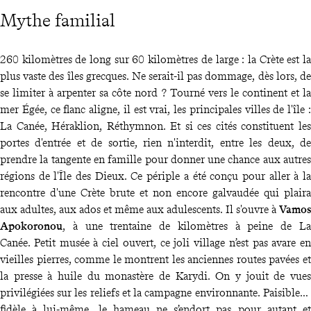
Mythe familial
260 kilomètres de long sur 60 kilomètres de large : la Crète est la
plus vaste des îles grecques. Ne serait-il pas dommage, dès lors, de
se limiter à arpenter sa côte nord ? Tourné vers le continent et la
mer Égée, ce flanc aligne, il est vrai, les principales villes de l'île :
La Canée, Héraklion, Réthymnon. Et si ces cités constituent les
portes d'entrée et de sortie, rien n'interdit, entre les deux, de
prendre la tangente en famille pour donner une chance aux autres
régions de l'Île des Dieux. Ce périple a été conçu pour aller à la
rencontre d'une Crète brute et non encore galvaudée qui plaira
aux adultes, aux ados et même aux adulescents. Il s'ouvre à
Vamos
Apokoronou
, à une trentaine de kilomètres à peine de La
Canée. Petit musée à ciel ouvert, ce joli village n’est pas avare en
vieilles pierres, comme le montrent les anciennes routes pavées et
la presse à huile du monastère de Karydi. On y jouit de vues
privilégiées sur les reliefs et la campagne environnante. Paisible et
fidèle à lui-même, le hameau ne s’endort pas pour autant et