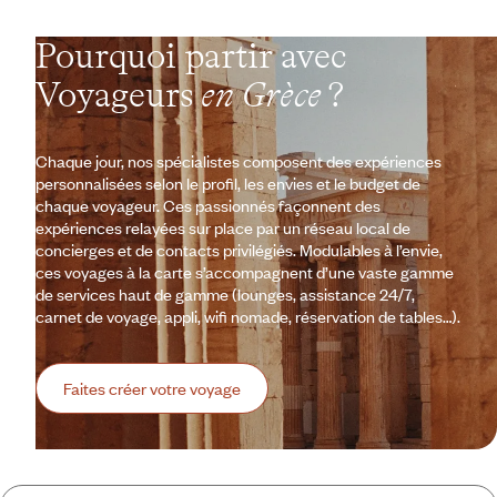
Pourquoi partir avec
Voyageurs
en Grèce
?
Chaque jour, nos spécialistes composent des expériences
personnalisées selon le profil, les envies et le budget de
chaque voyageur. Ces passionnés façonnent des
expériences relayées sur place par un réseau local de
concierges et de contacts privilégiés. Modulables à l’envie,
ces voyages à la carte s’accompagnent d’une vaste gamme
de services haut de gamme (lounges, assistance 24/7,
carnet de voyage, appli, wifi nomade, réservation de tables…).
Faites créer votre voyage