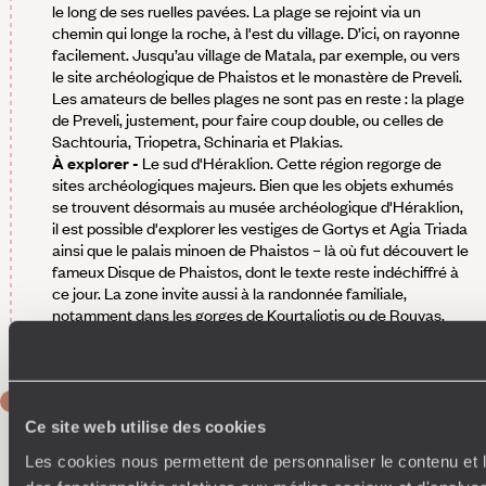
le long de ses ruelles pavées. La plage se rejoint via un
chemin qui longe la roche, à l'est du village. D’ici, on rayonne
facilement. Jusqu’au village de Matala, par exemple, ou vers
le site archéologique de Phaistos et le monastère de Preveli.
Les amateurs de belles plages ne sont pas en reste : la plage
de Preveli, justement, pour faire coup double, ou celles de
Sachtouria, Triopetra, Schinaria et Plakias.
À explorer -
Le sud d'Héraklion. Cette région regorge de
sites archéologiques majeurs. Bien que les objets exhumés
se trouvent désormais au musée archéologique d'Héraklion,
il est possible d'explorer les vestiges de Gortys et Agia Triada
ainsi que le palais minoen de Phaistos – là où fut découvert le
fameux Disque de Phaistos, dont le texte reste indéchiffré à
ce jour. La zone invite aussi à la randonnée familiale,
notamment dans les gorges de Kourtaliotis ou de Rouvas,
près du lac de Zaros.
JOUR 6
Agia Galini
Ce site web utilise des cookies
Les cookies nous permettent de personnaliser le contenu et l
À votre agenda - Sortie en voilier, avec skipper