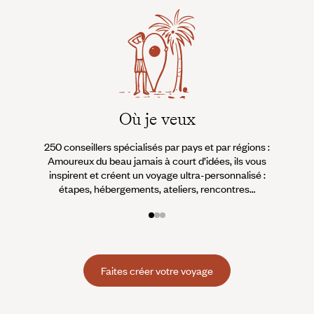
Où je veux
250 conseillers spécialisés par pays et par régions :
À 
Amoureux du beau jamais à court d’idées, ils vous
fran
inspirent et créent un voyage ultra-personnalisé :
suiven
étapes, hébergements, ateliers, rencontres…
Faites créer votre voyage