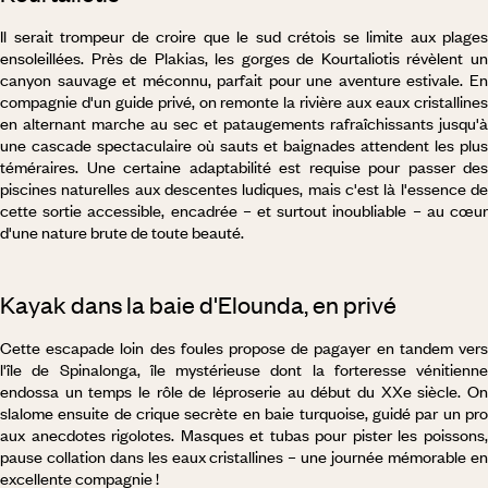
Il serait trompeur de croire que le sud crétois se limite aux plages
ensoleillées. Près de Plakias, les gorges de Kourtaliotis révèlent un
canyon sauvage et méconnu, parfait pour une aventure estivale. En
compagnie d'un guide privé, on remonte la rivière aux eaux cristallines
en alternant marche au sec et pataugements rafraîchissants jusqu'à
une cascade spectaculaire où sauts et baignades attendent les plus
téméraires. Une certaine adaptabilité est requise pour passer des
piscines naturelles aux descentes ludiques, mais c'est là l'essence de
cette sortie accessible, encadrée – et surtout inoubliable – au cœur
d'une nature brute de toute beauté.
Kayak dans la baie d'Elounda, en privé
Cette escapade loin des foules propose de pagayer en tandem vers
l'île de Spinalonga, île mystérieuse dont la forteresse vénitienne
endossa un temps le rôle de léproserie au début du XXe siècle. On
slalome ensuite de crique secrète en baie turquoise, guidé par un pro
aux anecdotes rigolotes. Masques et tubas pour pister les poissons,
pause collation dans les eaux cristallines – une journée mémorable en
excellente compagnie !