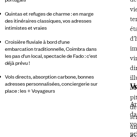
vi
Quintas et refuges de charme : en marge
te
des itinéraires classiques, vos adresses
intimistes et vraies
ét
d’
Croisière fluviale à bord d'une
im
embarcation traditionnelle, Coimbra dans
les pas d’un local, spectacle de Fado : c'est
vi
déjà prévu !
di
Vols directs, absorption carbone, bonnes
il
adresses personnalisées, conciergerie sur
V
Mo
place : les + Voyageurs
pi
At
dé
da
se
vo
un
pr
da