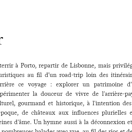
r
terrir à Porto, repartir de Lisbonne, mais privilé
uristiques au fil d’un road-trip loin des itinérai
rrière ce voyage : explorer un patrimoine d’
périmenter la douceur de vivre de l'arrière-pa
lturel, gourmand et historique, à l'intention de
époque, de châteaux aux influences plurielles 
eines d'âme. Un hymne aussi à la déconnexion et à
 nombreuses balades avec vue, au fil des rios et d