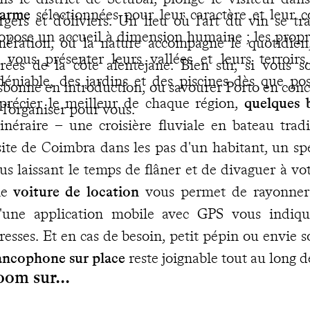
harme
sélectionnées pour leur caractère et leur 
rgers et d’oliviers. Un lieu où l’art du vin se 
opose un accueil à dimension humaine ; les proprié
nération, où la nature accompagne le quotidien
 vous présenter leurs vallées et leurs terroir
rées de la côte alentejane. Bien sûr, si vous so
déniable, des jardins et des piscines dès que po
sbonne en introduction, ou savourer Porto en concl
précier le meilleur de chaque région,
quelques b
 l’organiser pour vous.
itinéraire – une croisière fluviale en bateau trad
site de Coimbra dans les pas d'un habitant, un sp
us laissant le temps de flâner et de divaguer à vot
ne
voiture de location
vous permet de rayonner 
'une application mobile avec GPS vous indiqu
resses. Et en cas de besoin, petit pépin ou envie 
ancophone sur place
reste joignable tout au long 
om sur...