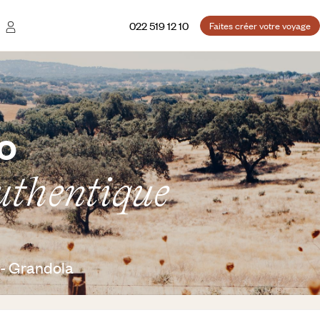
022 519 12 10
Faites créer votre voyage
jo
authentique
 - Grandola