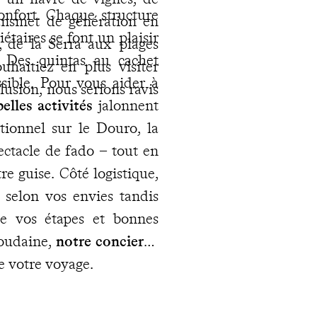
confort. Chaque structure
transmet de génération en
taires se font un plaisir
, de la Serra aux plages
s. Des quintas au cachet
uhaitiez en plus visiter
ssible. Pour vous aider à
usion, nous serions ravis
elles activités
jalonnent
itionnel sur le Douro, la
ectacle de fado – tout en
re guise. Côté logistique,
selon vos envies tandis
e vos étapes et bonnes
soudaine,
notre concierge
de votre voyage.