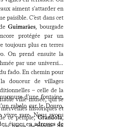
ocaux aiment s'attarder en
me paisible. C’est dans cet
e de
Guimarães
, bourgade
 encore protégée par un
e toujours plus en terres
ro. On prend ensuite la
ythmée par une université
es du fado. En chemin pour
la douceur de villages
ditionnelles – celle de la
 murmure d'une fontaine,
table ville-musée, qui se
d’un rabelo sur le Douro,
 merveilles historiques et
e vivre rare. Nous avons
de ce périple,
Grandola
,
 des étapes en
adresses de
ns un havre de vignes, de