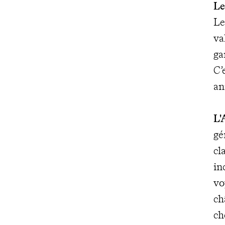
Le
Le
va
ga
C’
an
L'
gé
cl
in
vo
ch
ch