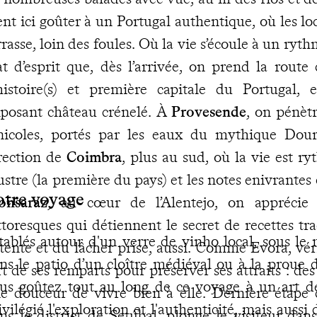
ent ici goûter à un Portugal authentique, où les l
rrasse, loin des foules. Où la vie s’écoule à un ryth
at d’esprit que, dès l’arrivée, on prend la rout
histoire(s) et première capitale du Portugal,
posant château crénelé. À
Provesende
, on pénètr
nicoles, portés par les eaux du mythique Dou
rection de
Coimbra
, plus au sud, où la vie est r
lustre (la première du pays) et les notes enivrant
otre voyage
nsaraz
, au cœur de l’Alentejo, on apprécie 
ttoresques qui détiennent le secret de recettes tra
tablés autour d'un verre de vinho local, sous le
tente et du lâcher prise, aussi. Comme Evora, véri
ns le patio d’un cloître médiéval ou à la proue 
rt de ses remparts pour préserver ses attraits : des
us goûtez tout au long de ce voyage à un art d
e douceur de vivre bien à elle. Dernière étape 
ivilégié l'exploration et l'authenticité, mais aussi
ns le district de Setúbal, plonge le visiteur da