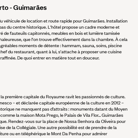
orto - Guimarães
 du véhicule de location et route rapide pour Guimarães. Installation
pas du centre historique. L'hôtel propose un cadre moderne et
é de fauteuils capitonnés, meubles en bois et lumière tamisée
leureuse, que l'on trouve effectivement dans la chambre. À cela
d'agréables moments de détente : hammam, sauna, soins, piscine
 chef du restaurant, quant à lui, s'attache à proposer une cuisine
raffinée. De quoi entrer en matière tout en douceur.
t la première capitale du Royaume ravit les passionnés de culture.
Unesco – et déclarée capitale européenne de la culture en 2012 –
storique ne manquent pas d’attraits : monuments datant du Moyen
comme la maison Mota Prego, le Palais de Vila Flor… Guimarães
que. Rendez-vous sur la place de Nossa Senhora da Oliveira pour
ise de la Collégiale. Une autre possibilité est de prendre de la
iture ou en téléphérique le Mont Da Penha pour admirer