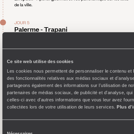
de la ville.
JOUR 5
Palerme - Trapani
Prise en charge de la voiture de location et route rapide pour
Trapani.
À voir, en chemin -
La réserve naturelle du Zingaro,
première aire protégée de Sicile, qui s'étire entre les villages
Ce site web utilise des cookies
de San Vito Lo Capo et Scopello. Un sentier de sept
Les cookies nous permettent de personnaliser le contenu et l
kilomètres longe le littoral, dévoilant de superbes panoramas
côtiers ainsi qu'une faune et une flore typiques. D'autres
des fonctionnalités relatives aux médias sociaux et d'analyse
chemins s'en échappent de temps à autre, permettant de
partageons également des informations sur l'utilisation de no
rejoindre de jolies criques protégées. La réserve compte
partenaires de médias sociaux, de publicité et d'analyse, qu
aussi plusieurs petits musées établis dans des refuges de
celles-ci avec d'autres informations que vous leur avez fourni
berger, plongeant dans l'histoire de Zingaro. À Scopello, on
collectées lors de votre utilisation de leurs services.
Plus d'
n'hésite pas à poser sa serviette sur la belle plage de la
Tonnara.
Poursuite de la route et installation pour quatre nuits dans la
campagne de Trapani, au sein d'un petit agritourisme familial
Sélection
cerné de vignobles et d'oliveraies. Dans les chambres, on
Nécessaires