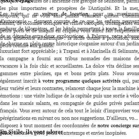
quelques encâblures de l'ancienne cité grecque de Sélinonte, parmi
les plus importantes et prospères de l'Antiquité. Et la mer,
Les trajets – en
voiture de location
, pour un maximum
toujours, qui ne vous aura jamais vraiment quittés. Chemin
d’autonomie – tiennent compte de ce que les enfants peuvent
faisant, de colonnes doriques en vrilles baroques, d’orangeraies en
endurer de kilomètres, et les hôtels permettent à toute la famille
petits ports et de maquis en criques, vous aurez fait l’expérience
de se détendre entre deux explorations. À Palerme, votre adresse
d’une générosité authentique : la Sicile donne à profusion, aux
de charme en plein centre historique s'organise autour d'un jardin
petits comme aux grands.
luxuriant fort appréciable ; à Trapani et à Marinella di Selinunte,
la campagne a fourni aux tribus nomades des maisons de
vacances à la fois chic et accueillantes. La dolce vita décline ses
gammes entre piscines, spa et bons petits plats. Nous avons
également inscrit
à votre programme quelques activités
qui, par
leur variété et leurs contrastes, relancent chaque jour la machine à
émotions : une visite ludique de la capitale puis une sortie à vélo
dans les marais salants, en compagnie de guides privés parlant
français. Vous avez autour de cela tout le loisir d’improviser vos
pérégrinations en suivant ou non nos suggestions. D'ailleurs, vous
disposez à tout moment des coordonnées de
notre concierge sur
En Sicile, ils vont adorer
place
, habitué à gérer petits contretemps et envies inopinées.