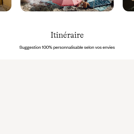
Sicile -
Sicile 
Italie
Italie 
©
Claire
Lucy
Guarr
Itinéraire
Laucht
Suggestion 100% personnalisable selon vos envies