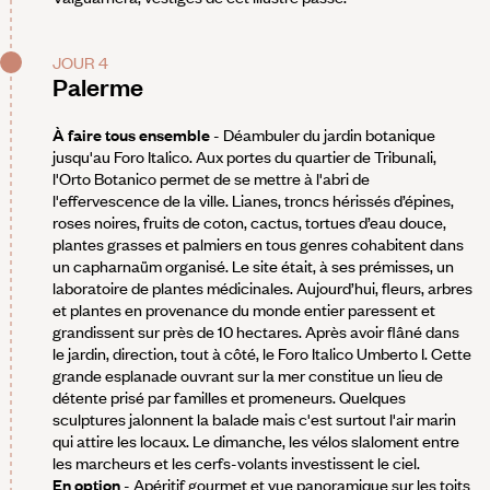
JOUR 4
Palerme
À faire tous ensemble
- Déambuler du jardin botanique
jusqu'au Foro Italico. Aux portes du quartier de Tribunali,
l'Orto Botanico permet de se mettre à l'abri de
l'effervescence de la ville. Lianes, troncs hérissés d’épines,
roses noires, fruits de coton, cactus, tortues d’eau douce,
plantes grasses et palmiers en tous genres cohabitent dans
un capharnaüm organisé. Le site était, à ses prémisses, un
laboratoire de plantes médicinales. Aujourd’hui, fleurs, arbres
et plantes en provenance du monde entier paressent et
grandissent sur près de 10 hectares. Après avoir flâné dans
le jardin, direction, tout à côté, le Foro Italico Umberto I. Cette
grande esplanade ouvrant sur la mer constitue un lieu de
détente prisé par familles et promeneurs. Quelques
sculptures jalonnent la balade mais c'est surtout l'air marin
qui attire les locaux. Le dimanche, les vélos slaloment entre
les marcheurs et les cerfs-volants investissent le ciel.
En option
- Apéritif gourmet et vue panoramique sur les toits