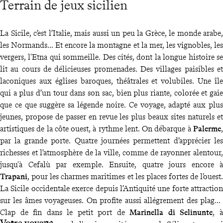
Terrain de jeux sicilien
La Sicile, c’est l’Italie, mais aussi un peu la Grèce, le monde arabe,
les Normands... Et encore la montagne et la mer, les vignobles, les
vergers, l'Etna qui sommeille. Des cités, dont la longue histoire se
lit au cours de délicieuses promenades. Des villages paisibles et
laconiques aux églises baroques, théâtrales et volubiles. Une île
qui a plus d’un tour dans son sac, bien plus riante, colorée et gaie
que ce que suggère sa légende noire. Ce voyage, adapté aux plus
jeunes, propose de passer en revue les plus beaux sites naturels et
artistiques de la côte ouest, à rythme lent. On débarque à
Palerme
,
par la grande porte. Quatre journées permettent d’apprécier les
richesses et l’atmosphère de la ville, comme de rayonner alentour,
jusqu'à Cefalù par exemple. Ensuite, quatre jours encore à
Trapani
, pour les charmes maritimes et les places fortes de l’ouest.
La Sicile occidentale exerce depuis l’Antiquité une forte attraction
sur les âmes voyageuses. On profite aussi allégrement des plages.
Clap de fin dans le petit port de
Marinella di Selinunte
, à
Votre voyage