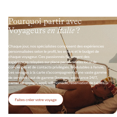
Pourquoi partir avec
Voyageurs
en Italie
?
Chaque jour, nos spécialistes composent des expériences
personnalisées selon le profil, les envies et le budget de
chaque voyageur. Ces passionnés façonnent des
expériences relayées sur place par un réseau local de
concierges et de contacts privilégiés. Modulables à l’envie,
ces voyages à la carte s’accompagnent d’une vaste gamme
de services haut de gamme (lounges, assistance 24/7,
carnet de voyage, appli, wifi nomade, réservation de tables…).
Faites créer votre voyage