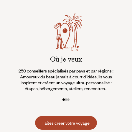
Où je veux
250 conseillers spécialisés par pays et par régions :
À 
Amoureux du beau jamais à court d’idées, ils vous
fran
inspirent et créent un voyage ultra-personnalisé :
suiven
étapes, hébergements, ateliers, rencontres…
Faites créer votre voyage