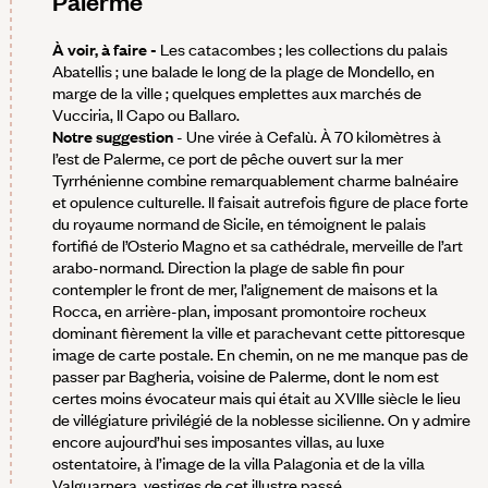
Palerme
À voir, à faire -
Les catacombes ; les collections du palais
Abatellis ; une balade le long de la plage de Mondello, en
marge de la ville ; quelques emplettes aux marchés de
Vucciria, Il Capo ou Ballaro.
Notre suggestion
- Une virée à Cefalù. À 70 kilomètres à
l’est de Palerme, ce port de pêche ouvert sur la mer
Tyrrhénienne combine remarquablement charme balnéaire
et opulence culturelle. Il faisait autrefois figure de place forte
du royaume normand de Sicile, en témoignent le palais
fortifié de l’Osterio Magno et sa cathédrale, merveille de l’art
arabo-normand. Direction la plage de sable fin pour
contempler le front de mer, l’alignement de maisons et la
Rocca, en arrière-plan, imposant promontoire rocheux
dominant fièrement la ville et parachevant cette pittoresque
image de carte postale. En chemin, on ne me manque pas de
passer par Bagheria, voisine de Palerme, dont le nom est
certes moins évocateur mais qui était au XVIIIe siècle le lieu
de villégiature privilégié de la noblesse sicilienne. On y admire
encore aujourd’hui ses imposantes villas, au luxe
ostentatoire, à l’image de la villa Palagonia et de la villa
Valguarnera, vestiges de cet illustre passé.