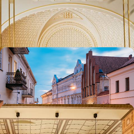
Prague
Rive gauche, rive droite : d'un bord à l’autre de la Vltava, prendre le
pouls d'une ville qui sait se renouveler et prendre du bon temps
4 jours, de CHF 1200 à CHF 1600
Quelques jours à Vilnius - Héritage artistique &
renouveau alternatif
Trois jours pleins dédiés aux arts et séductions de l’une des capitales
les plus stimulantes d’Europe
4 jours, de CHF 1200 à CHF 1500
Milan en train, l’étoffe du style - Haute couture &
art de vivre
Quatre jours consacrés à la mode et aux arts dans la capitale du style