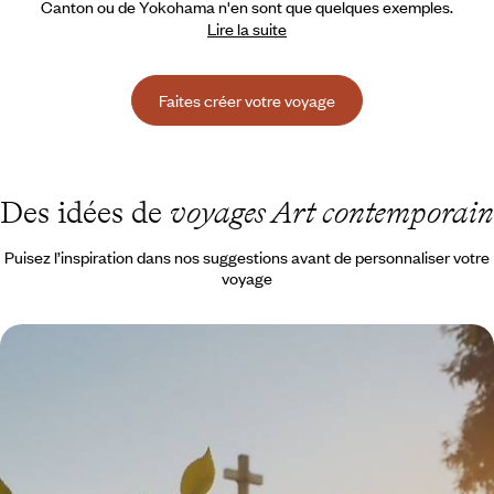
Canton ou de Yokohama n'en sont que quelques exemples.
Lire la suite
Faites créer votre voyage
Des idées de
voyages Art contemporain
Puisez l’inspiration dans nos suggestions avant de personnaliser votre
voyage
Belgrade baroque & underground - Lumière sur une
capitale éternelle
Remonter le cours du temps – et du fleuve – dans une cité en
perpétuelle renaissance et profondément attachante
4 jours, de CHF 1000 à CHF 1500