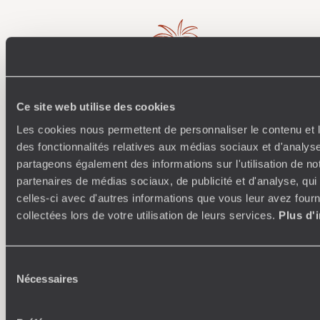
Ce site web utilise des cookies
Où je veux
Les cookies nous permettent de personnaliser le contenu et l
des fonctionnalités relatives aux médias sociaux et d'analyse
250 conseillers spécialisés par pays et par régions :
À 
partageons également des informations sur l'utilisation de no
Amoureux du beau jamais à court d’idées, ils vous
fran
partenaires de médias sociaux, de publicité et d'analyse, qu
inspirent et créent un voyage ultra-personnalisé :
suiven
celles-ci avec d'autres informations que vous leur avez fourni
étapes, hébergements, ateliers, rencontres…
collectées lors de votre utilisation de leurs services.
Plus d'
Sélection
Nécessaires
du
Faites créer votre voyage
consentement