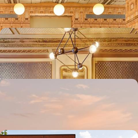
italien, du Quadrilatero della moda au quartier branché d'Isola
4 jours, de CHF 1300 à CHF 1900
Trois jours à Amsterdam - De l’art et des canaux
Passer trois jours dans cette capitale à la fois paisible et effervescente,
verte et connectée
4 jours, de CHF 1300 à CHF 2200
Héritages et mues éclairées - Tallinn au pluriel
Kalamaja, Port Noblessner, Rotterman : des quartiers bohèmes et post-
industriels qui réécrivent le destin de Tallinn
4 jours, de CHF 1400 à CHF 1700