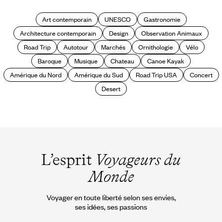
Art contemporain
UNESCO
Gastronomie
Architecture contemporain
Design
Observation Animaux
Road Trip
Autotour
Marchés
Ornithologie
Vélo
Baroque
Musique
Chateau
Canoe Kayak
Amérique du Nord
Amérique du Sud
Road Trip USA
Concert
Desert
L’esprit
Voyageurs du
Monde
Voyager en toute liberté selon ses envies,
ses idées, ses passions