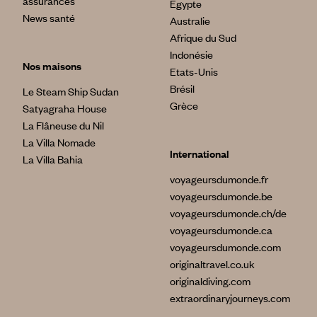
assurances
Egypte
News santé
Australie
Afrique du Sud
Indonésie
Nos maisons
Etats-Unis
Brésil
Le Steam Ship Sudan
Grèce
Satyagraha House
La Flâneuse du Nil
La Villa Nomade
International
La Villa Bahia
voyageursdumonde.fr
voyageursdumonde.be
voyageursdumonde.ch/de
voyageursdumonde.ca
voyageursdumonde.com
originaltravel.co.uk
originaldiving.com
extraordinaryjourneys.com