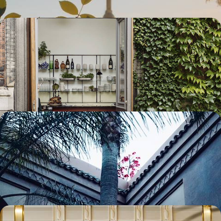
Week-end à Copenhague - Échappée hygge, esprit
alternatif et écoquartiers
Quelques jours dans cette capitale scandinave qui bouge, une adresse
de charme pour pied-à-terre
3 jours, de CHF 1200 à CHF 1600
Marrakech en tête-à-tête - Riad confidentiel et
douceurs berbères
L’atmosphère feutrée et le raffinement de votre riad, une adresse
secrète dissimulée au cœur de la médina
4 jours, de CHF 1200 à CHF 1700
Renouveau et Art nouveau - Un long week-end à