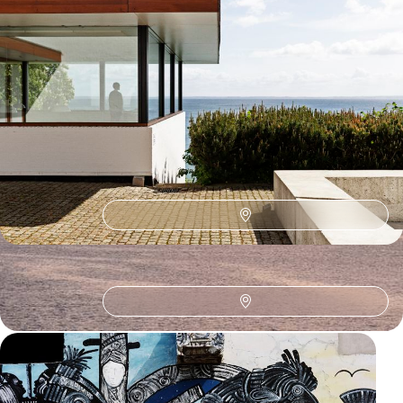
Copenhague et la côte nord - Aparté branché et iodé
au Danemark
Après la cosmopolite Copenhague, prendre ses quartiers marins à
Gilleleje, face au Kattegat
6 jours, de CHF 1400 à CHF 1900
1
2
3
4
5
6
7
8
9
10
11
12
13
Le Guide
Art contemporain
Conseils pratiques, témoignages et inspirations pour bien préparer son
voyage