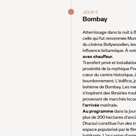
JOUR 2
Bombay
Atterrissage dans la nuit à
celle qui fut renommée Mumbai
du cinéma Bollywoodien, les
influence britannique. À vot
avec chauffeur
.
Transfert privé et installati
proximité de la mythique Po
cœur du centre historique, à 
bourdonnement. L'édifice, j
bohème de Bombay. Les meub
s'inspirent des librairies tr
provenant de marchés locaux
l'arrivée
matinale.
Au programme
dans la jou
plus de 200 hectares d'anci
Dharavi constitue l'un des 
espace popularisé par le fi
habitants. L'occasion d'appré