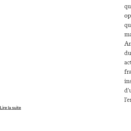
qu
op
qu
ma
An
du
ac
fr
in
d'
l'
Lire la suite
mê
co
m