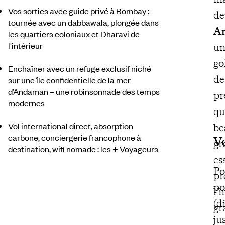
Vos sorties avec guide privé à Bombay :
de
tournée avec un dabbawala, plongée dans
A
les quartiers coloniaux et Dharavi de
l'intérieur
un
go
Enchaîner avec un refuge exclusif niché
de
sur une île confidentielle de la mer
d’Andaman – une robinsonnade des temps
pr
modernes
qu
Vol international direct, absorption
be
carbone, conciergerie francophone à
V
gr
destination, wifi nomade : les + Voyageurs
es
Po
pr
po
l'
(d
gr
ju