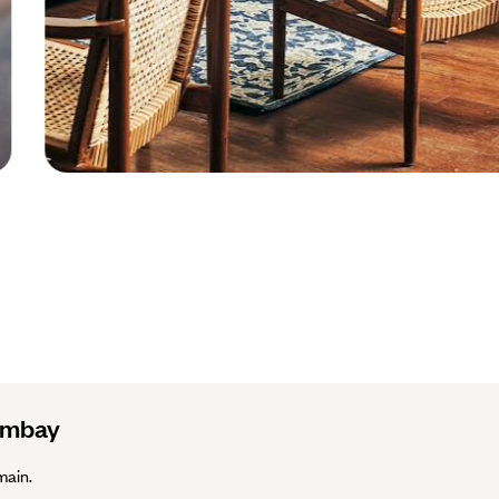
Bombay - Inde © Koumudi
Chouhan / Droits Réservés
Bombay
main.