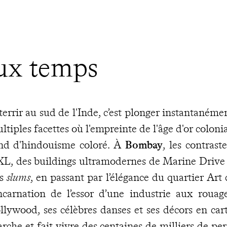
eux temps
terrir au sud de l'Inde, c’est plonger instantaném
ltiples facettes où l'empreinte de l'âge d'or colonia
nd d'hindouisme coloré. À
Bombay
, les contrast
L, des buildings ultramodernes de Marine Drive a
es
slums
, en passant par l’élégance du quartier Art
incarnation de l’essor d’une industrie aux rouag
llywood, ses célèbres danses et ses décors en car
rche et fait vivre des centaines de milliers de pe