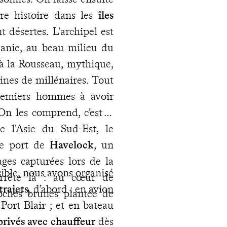
re histoire dans les
îles
 désertes. L'archipel est
manie, au beau milieu du
à la Rousseau, mythique,
ines de millénaires. Tout
remiers hommes à avoir
. On les comprend, c’est si
e l'Asie du Sud-Est, le
 le port de
Havelock
, un
ges capturées lors de la
ible, nous avons organisé
arrête là : au cœur de
trajets
, d’abord : en avion
roches brunes plantée de
 Port Blair ; et en bateau
privés avec chauffeur
dès