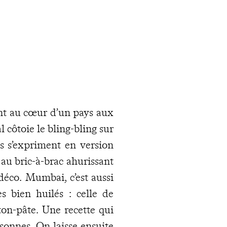
ent au cœur d’un pays aux
l côtoie le bling-bling sur
es s’expriment en version
u bric-à-brac ahurissant
 déco. Mumbai, c’est aussi
es bien huilés : celle de
ton-pâte. Une recette qui
rsonnes. On laisse ensuite