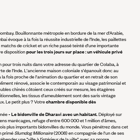
 Bombay. Bouillonnante métropole en bordure de la mer d’Arabie,
 évoque à la fois la réussite industrielle de l’Inde, les paillettes
 matchs de cricket et un riche passé teinté d’une importante
re disposition
pour les trois jours sur place : un véhicule privé
on pour trois nuits dans votre adresse du quartier de Colaba, à
rte de l'Inde. L'ancienne maison coloniale s'épanouit donc au
la fois proche de l'animation du quartier et en retrait de son
oliment rénové, associe le contemporain au visage patrimonial et
les chinés côtoient ceux créés sur mesure, les étagères
aditionnelles, les tissus d'ameublement sont des saris vintage
. Le petit plus ? Votre
chambre disponible dès
rnée
- Le bidonville de Dharavi avec un habitant
. Déployé sur
ens marécages, refuge d'entre 600 000 et 1 million d'âmes,
trois plus importants bidonvilles du monde. Vous pénétrez dans cet
lm primé
Slumdog Millionaire
(2008) en compagnie de l'un de ses
hender une "ville à l'intérieur de la ville" avec sa propre