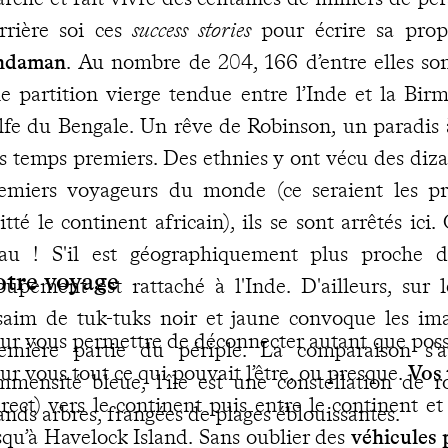
rrière soi ces
success stories
pour écrire sa prop
ndaman
. Au nombre de 204, 166 d’entre elles sont
e partition vierge tendue entre l’Inde et la Bir
lfe du Bengale. Un rêve de Robinson, un paradis 
s temps premiers. Des ethnies y ont vécu des diza
emiers voyageurs du monde (ce seraient les p
itté le continent africain), ils se sont arrêtés ici
au ! S'il est géographiquement plus proche d
otre voyage
oupement est rattaché à l'Inde. D'ailleurs, sur
saim de tuk-tuks noir et jaune convoque les ima
ur vous permettre de déconnecter autant que poss
emière partie du périple. La comparaison s'
ur vous tout ce qui pouvait l’être, ou presque.
Vos 
immensité bleue, l'île est une constellation de 
irect) vers le continent puis entre le continent et
ands arbres, frangées de plages éblouissantes.
squ’à Havelock Island. Sans oublier des
véhicules 