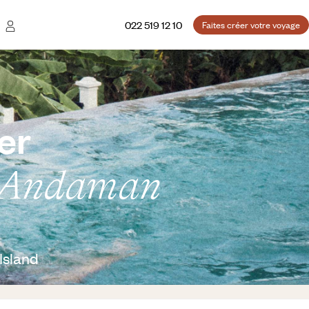
022 519 12 10
Faites créer votre voyage
er
es Andaman
Island