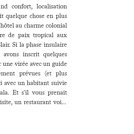
nd confort, localisation
tit quelque chose en plus
un hôtel au charme colonial
e de paix tropical aux
r. Si la phase insulaire
 avons inscrit quelques
une virée avec un guide
ement prévues (et plus
i avec un habitant suivie
a. Et s'il vous prenait
site, un restaurant voire
ge, vous disposez des
tination
, joignable à tout