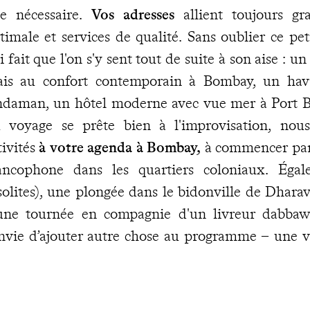
e nécessaire.
Vos adresses
allient toujours gra
timale et services de qualité. Sans oublier ce pe
i fait que l'on s'y sent tout de suite à son aise : 
is au confort contemporain à Bombay, un havr
daman, un hôtel moderne avec vue mer à Port Blai
 voyage se prête bien à l'improvisation, nous
tivités
à votre agenda à Bombay,
à commencer par 
ancophone dans les quartiers coloniaux. Égal
solites), une plongée dans le bidonville de Dharav
une tournée en compagnie d'un livreur dabbawal
envie d’ajouter autre chose au programme – une vi
me une étape – y compris en cours de voya
ordonnées de
notre concierge francophone à des
oment.