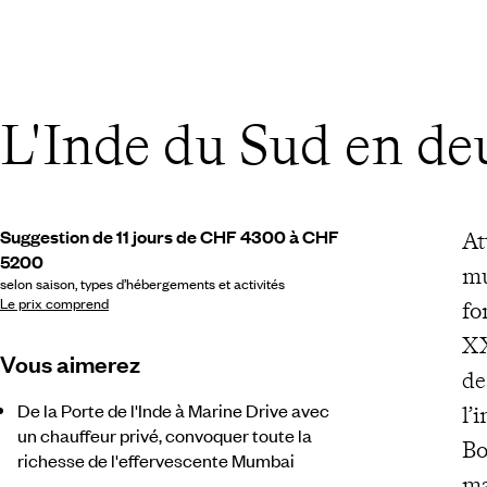
L'Inde du Sud en d
Suggestion de 11 jours de CHF 4300 à CHF
At
5200
mu
selon saison, types d’hébergements et activités
Le prix comprend
fo
XX
Vous aimerez
d
De la Porte de l'Inde à Marine Drive avec
l’
un chauffeur privé, convoquer toute la
Bo
richesse de l'effervescente Mumbai
ma