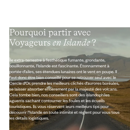
Pourquoi partir avec
Voyageurs
en Islande
?
Île extra-terrestre à l’esthétique fumante, grondante,
bouillonnante, l’Islande est fascinante. Étonnamment à
portée d’ailes, ses étendues lunaires ont le vent en poupe. Il
faut donc être bien conseillé pour se retrouver seul avec le
Cercle d’Or, prendre les meilleurs clichés d’aurores boréales,
se laisser absorber entièrement par la majesté des volcans.
Cela tombe bien, nos conseillers sont des islandophiles
aguerris sachant contourner les foules et les écueils
touristiques. Ils vous réservent leurs meilleurs tips pour
découvrir l’Islande en toute intimité et règlent pour vous tous
les détails logistiques.