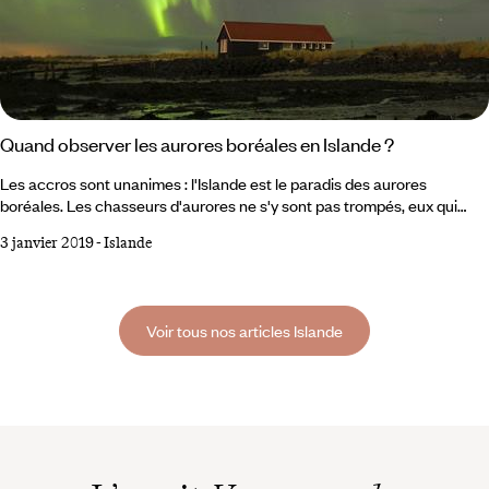
Quand observer les aurores boréales en Islande ?
Les accros sont unanimes : l'Islande est le paradis des aurores
boréales. Les chasseurs d'aurores ne s'y sont pas trompés, eux qui
accourent par milliers dès que l'hiver se fait sentir. Mais pour les
3 janvier 2019
-
Islande
débutants, comment savoir avec certitude quand voir des aurores
boréales en Islande ? Existe-il un moyen infaillible d'observer le
phénomène lors de l'hiver islandais ? La réponse en quelques infos,
pour être certain de bien préparer son voyage et sa chasse aux
Voir tous nos articles Islande
aurores.