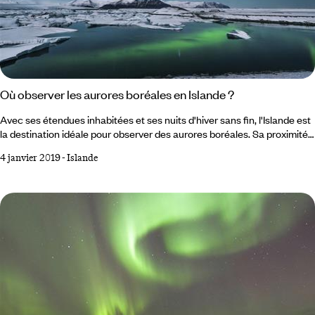
Où observer les aurores boréales en Islande ?
Avec ses étendues inhabitées et ses nuits d'hiver sans fin, l'Islande est
la destination idéale pour observer des aurores boréales. Sa proximité
avec le cercle polaire arctique, qui traverse la partie septentrionale de
4 janvier 2019
-
Islande
l'île, en fait une terre de prédilection pour les amateurs. Mais où voir des
aurores boréales en Islande ? Est-il possible d'en observer à Reykjavik,
la capitale ? Grâce à sa faible densité de population, l'Islande est l'un
des meilleurs endroits de la planète pour observer les aurores boréales.