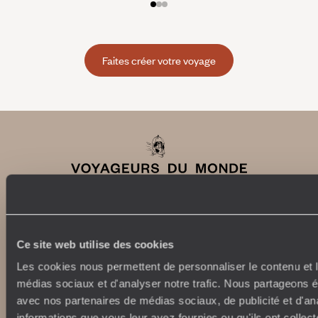
Faites créer votre voyage
Ce site web utilise des cookies
Abonnez-vous à notre newsletter
Les cookies nous permettent de personnaliser le contenu et le
Lire notre politique de confidentialité
médias sociaux et d'analyser notre trafic. Nous partageons ég
avec nos partenaires de médias sociaux, de publicité et d'an
informations que vous leur avez fournies ou qu'ils ont collect