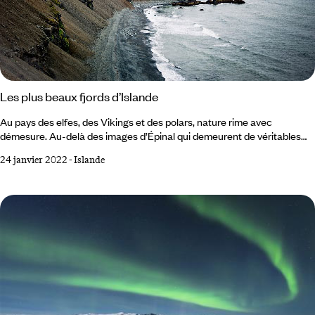
Les plus beaux fjords d’Islande
Au pays des elfes, des Vikings et des polars, nature rime avec
démesure. Au-delà des images d’Épinal qui demeurent de véritables
prodiges, il existe des régions plus confidentielles, encore plus
24 janvier 2022
-
Islande
sauvages, où le voyageur se retrouve seul, confronté aux éléments. A
l’est et au nord-ouest, l’Islande déploie deux zones où les fjords se
multiplient comme le plumage d’une aile. Dans ces terres extrêmes,
pas de geysers ou de champs de lave mais de ravissantes routes
côtières s’enroulant autour des fjords à la beauté céruléenne.