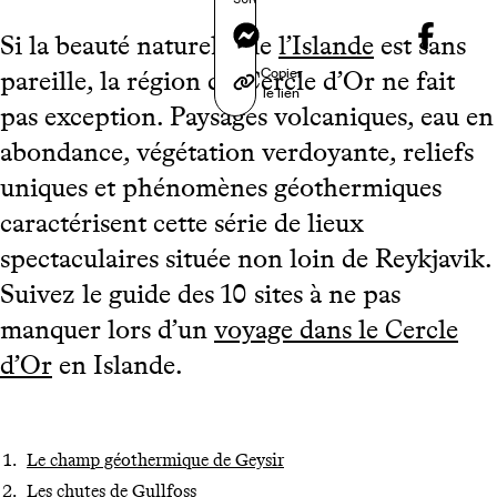
Messenger
Si la beauté naturelle de
l’Islande
est sans
Copier
pareille, la région du Cercle d’Or ne fait
le lien
pas exception. Paysages volcaniques, eau en
abondance, végétation verdoyante, reliefs
uniques et phénomènes géothermiques
caractérisent cette série de lieux
spectaculaires située non loin de Reykjavik.
Suivez le guide des 10 sites à ne pas
manquer lors d’un
voyage dans le Cercle
d’Or
en Islande.
Le champ géothermique de Geysir
Les chutes de Gullfoss