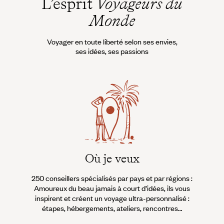
L’esprit
Voyageurs du
Monde
Voyager en toute liberté selon ses envies,
ses idées, ses passions
Où je veux
250 conseillers spécialisés par pays et par régions :
À 
Amoureux du beau jamais à court d’idées, ils vous
fran
inspirent et créent un voyage ultra-personnalisé :
suiven
étapes, hébergements, ateliers, rencontres…