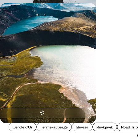
Hautes-Terres, fjords et glaciers -
Second voyage en Islande
S'enfoncer dans une Islande méconnue à la
nature indomptée, entre fjords, déserts de lave et
villages reculés
15 jours, de CHF 4100 à CHF 5900
Cercle d'Or
Ferme-auberge
Geyser
Reykjavik
Road Trip