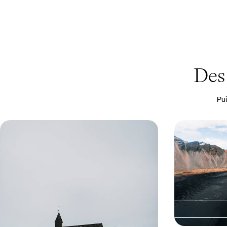
Des
Pui
De geysers en glaciers - L’essentiel
Volcans, gey
de l’Islande
Road-trip is
Le Cercle d’Or, la côte Sud, Skaftafell, lac Myvatn
Un voyage possib
: un condensé des grands sites d'Islande
les tribus : dist
confortables
8 jours, de CHF 2000 à CHF 3200
10 jours, de CHF 