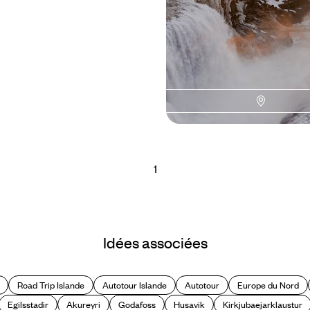
1
Idées associées
Road Trip Islande
Autotour Islande
Autotour
Europe du Nord
Egilsstadir
Akureyri
Godafoss
Husavik
Kirkjubaejarklaustur