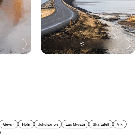
Geysir
Hofn
Jokulsarlon
Lac Myvatn
Skaftafell
Vik