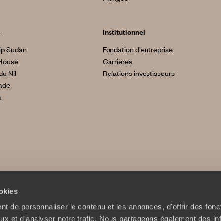
s
Institutionnel
ip Sudan
Fondation d'entreprise
House
Carrières
du Nil
Relations investisseurs
made
a
ookies
t de personnaliser le contenu et les annonces, d'offrir des fonct
ux et d'analyser notre trafic. Nous partageons également des in