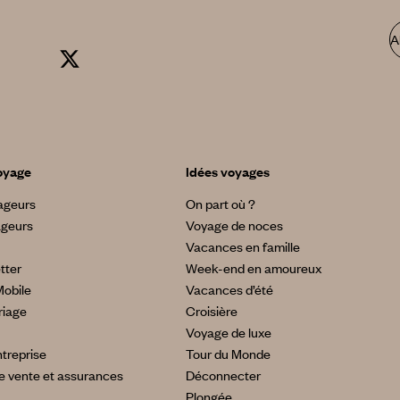
A
oyage
Idées voyages
yageurs
On part où ?
ageurs
Voyage de noces
Vacances en famille
tter
Week-end en amoureux
Mobile
Vacances d’été
riage
Croisière
Voyage de luxe
treprise
Tour du Monde
e vente et assurances
Déconnecter
Plongée