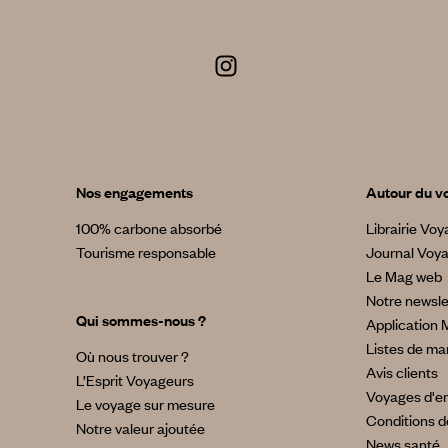
Nos engagements
Autour du v
100% carbone absorbé
Librairie Vo
Tourisme responsable
Journal Voy
Le Mag web
Notre newsle
Qui sommes-nous ?
Application 
Listes de ma
Où nous trouver ?
Avis clients
L’Esprit Voyageurs
Voyages d'en
Le voyage sur mesure
Conditions d
Notre valeur ajoutée
News santé