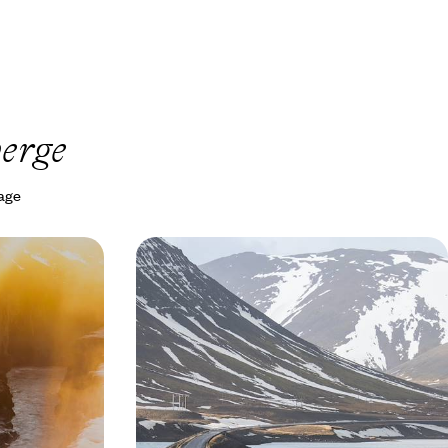
erge
yage
ant en
Islande, la grande boucle - Entre
s thermales
mythes et chemins de traverse
n périple grisant
Explorer toute l’Islande, de Reykjavik aux fjords
r défiler fjords,
du Nord-Ouest, de la côte Sud à Mývatn
res
17 jours, de CHF 3900 à CHF 5800