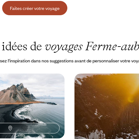
Faites créer votre voyage
 idées de
voyages Ferme-aub
sez l’inspiration dans nos suggestions avant de personnaliser votre vo
sers et sable noir -
Road-trip estival inspir
landais en famille
Islande - Grand air, joie
et saveurs nordiques
le toute l'année et conçu pour
Aux beaux jours, se lancer dans u
ances étudiées et étapes
dans le nord-ouest islandais et voi
cascades, geysers et plages noi
2500 à CHF 3400
11 jours, de CHF 3400 à CHF 4900