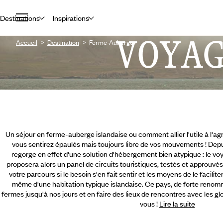
Destinations
Inspirations
VOYA
Accueil
Destination
Ferme-Auberge
Un séjour en ferme-auberge islandaise ou comment allier l'utile à l'a
vous sentirez épaulés mais toujours libre de vos mouvements ! Depu
regorge en effet d'une solution d'hébergement bien atypique : le 
proposera alors un panel de circuits touristiques, testés et approuvés
votre parcours si le besoin s'en fait sentir et les moyens de le facilit
même d'une habitation typique islandaise. Ce pays, de forte renom
fermes jusqu'à nos jours et en faire des lieux de rencontres avec les gl
vous !
Lire la suite