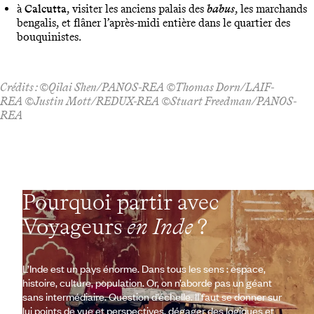
à
Calcutta
, visiter les anciens palais des
babus
, les marchands
bengalis, et flâner l’après-midi entière dans le quartier des
bouquinistes.
Crédits : ©Qilai Shen/PANOS-REA ©Thomas Dorn/LAIF-
REA ©Justin Mott/REDUX-REA ©Stuart Freedman/PANOS-
REA
Pourquoi partir avec
Voyageurs
en Inde
?
L’Inde est un pays énorme. Dans tous les sens : espace,
histoire, culture, population. Or, on n’aborde pas un géant
sans intermédiaire. Question d’échelle. Il faut se donner sur
lui points de vue et perspectives, dégager des logiques et