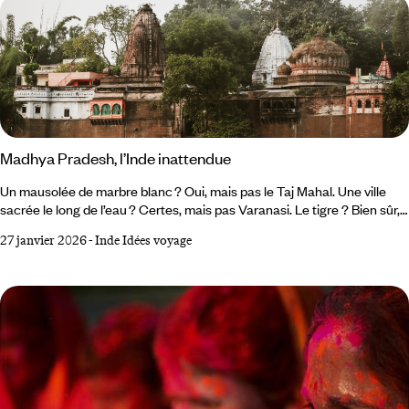
Madhya Pradesh, l’Inde inattendue
Un mausolée de marbre blanc ? Oui, mais pas le Taj Mahal. Une ville
sacrée le long de l’eau ? Certes, mais pas Varanasi. Le tigre ? Bien sûr,
mais pas à Ranthambore. Pour ce premier voyage en Inde, nous
27 janvier 2026
-
Inde Idées voyage
appliquons la politique Voyageurs du Monde : celle du pas de côté. Cela
tombe bien : secret d’initiés, l’État du Madhya Pradesh est un joli
concentré de ce qui aimante ailleurs dans le pays. Agra Express – À
bientôt Taj Mahal Fraîchement débarqués à la capitale, nous gagnons
la New Delhi Railway Station.