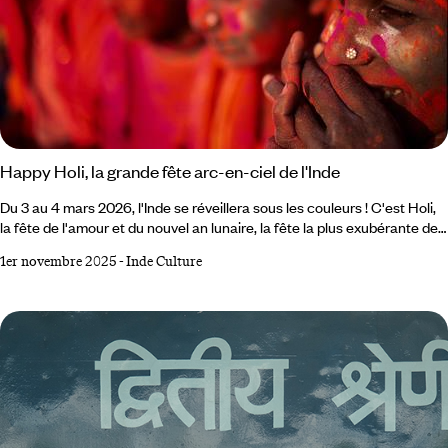
Happy Holi, la grande fête arc-en-ciel de l'Inde
Du 3 au 4 mars 2026, l'Inde se réveillera sous les couleurs ! C'est Holi,
la fête de l'amour et du nouvel an lunaire, la fête la plus exubérante de
toute l'Inde, et Dieu(x) sait s'il y a des concurrentes, dans ce pays aux
1er novembre 2025
-
Inde Culture
1,5 milliard d'habitants, de cultures et de religions très diverses.
L'hindouisme à lui seul compte traditionnellement 33 millions de dieux,
et une bonne partie d'entre eux bénéficie au minimum d'un pittoresque
festival de village, où l'on sort la divinité dans les champs, sous les
chants et les hourras.