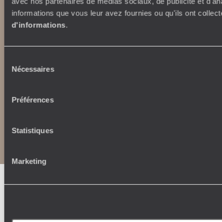
avec nos partenaires de médias sociaux, de publicité et d'an
informations que vous leur avez fournies ou qu'ils ont collect
d'informations
.
Sélection
Nécessaires
du
consentement
Préférences
Copyrights
Plan du site
Statistiques
Politique de confidentialité et de Cookies
Notice légale et CGU
CGU application mobile
Marketing