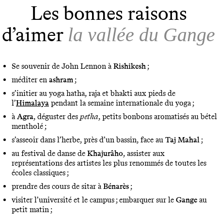
Les bonnes raisons
d’aimer
la vallée du Gange
Se souvenir de John Lennon à
Rishikesh
;
méditer en
ashram
;
s’initier au yoga hatha, raja et bhakti aux pieds de
l’
Himalaya
pendant la semaine internationale du yoga ;
à
Agra
, déguster des
petha
, petits bonbons aromatisés au bétel
mentholé ;
s’asseoir dans l’herbe, près d’un bassin, face au
Taj Mahal
;
au festival de danse de
Khajurâho
, assister aux
représentations des artistes les plus renommés de toutes les
écoles classiques ;
prendre des cours de sitar à
Bénarès
;
visiter l’université et le campus ; embarquer sur le
Gange
au
petit matin ;