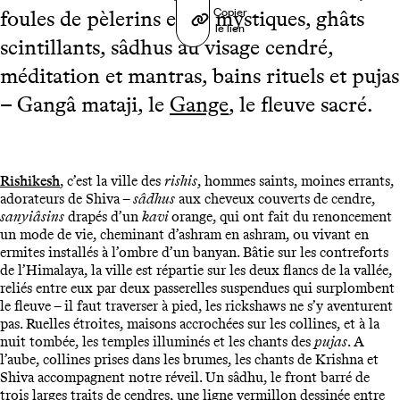
Copier
foules de pèlerins et de mystiques, ghâts
le lien
scintillants, sâdhus au visage cendré,
méditation et mantras, bains rituels et pujas
– Gangâ mataji, le
Gange
, le fleuve sacré.
Rishikesh
, c’est la ville des
rishis
, hommes saints, moines errants,
adorateurs de Shiva –
sâdhus
aux cheveux couverts de cendre,
sanyiâsins
drapés d’un
kavi
orange, qui ont fait du renoncement
un mode de vie, cheminant d’ashram en ashram, ou vivant en
ermites installés à l’ombre d’un banyan. Bâtie sur les contreforts
de l’Himalaya, la ville est répartie sur les deux flancs de la vallée,
reliés entre eux par deux passerelles suspendues qui surplombent
le fleuve – il faut traverser à pied, les rickshaws ne s’y aventurent
pas. Ruelles étroites, maisons accrochées sur les collines, et à la
nuit tombée, les temples illuminés et les chants des
pujas
. A
l’aube, collines prises dans les brumes, les chants de Krishna et
Shiva accompagnent notre réveil. Un sâdhu, le front barré de
trois larges traits de cendres, une ligne vermillon dessinée entre