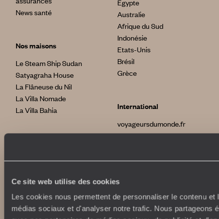
assurances
Egypte
News santé
Australie
Afrique du Sud
Indonésie
Nos maisons
Etats-Unis
Brésil
Le Steam Ship Sudan
Grèce
Satyagraha House
La Flâneuse du Nil
La Villa Nomade
International
La Villa Bahia
voyageursdumonde.fr
voyageursdumonde.be
voyageursdumonde.ch/de
voyageursdumonde.ca
voyageursdumonde.com
Ce site web utilise des cookies
originaltravel.co.uk
originaldiving.com
Les cookies nous permettent de personnaliser le contenu et le
extraordinaryjourneys.com
médias sociaux et d'analyser notre trafic. Nous partageons ég