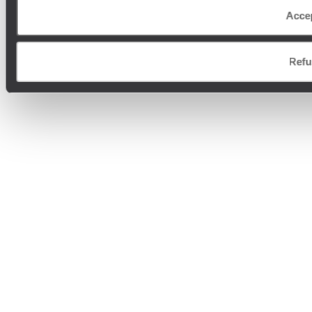
Acce
Refu