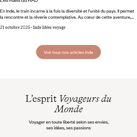
En Inde, le train incarne à la fois la diversité et l’unité du pays. Il permet
la rencontre et la rêverie contemplative. Au cœur de cette aventure,
l’atmosphère des gares indiennes si tumultueuses, et la fantasmagorie
21 octobre 2025
-
Inde Idées voyage
du Rajasthan d’antan, peuplé de palais fastueux et de princes
maharajas. @Anika BUESSEMEIER/LAIF/REA L’Inde compte parmi
les grandes nations ferroviaires. Son réseau ferré est l’un des plus
étendus au monde.
Voir tous nos articles Inde
L’esprit
Voyageurs du
Monde
Voyager en toute liberté selon ses envies,
ses idées, ses passions