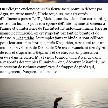
On s’éloigne quelques jours du fleuve sacré pour un détour par
Agra,
un autre monde, l’Inde toujours, mais traversée
d’influences perses. Le Taj Mahal, une dévotion d’un autre ordre,
celle d’un homme pour son épouse défunte - hymne silencieux à
l’aimée et quintessence de l’architecture indo-musulmane. Face au
mausolée immaculé, on est stupéfait par tant de beauté et de
finesse. A
Khajurâho
,
les temples jaïns et hindous sont célèbres
pour leur statuaire érotique, mais Khajurâho, c’est aussi tout un
monde merveilleux de Dieux, de Déesses chevauchant des aigles,
de rois et d’apsaras, d’éléphants et de chevaux en procession
gravés dans la pierre. Et, à la nuit tombée, un festival de danse
aux abords des temples illuminés – on y découvre le
kathak
, une
succession de rythmes complexes, de frappes de pieds qui,
étrangement, évoquent le flamenco !