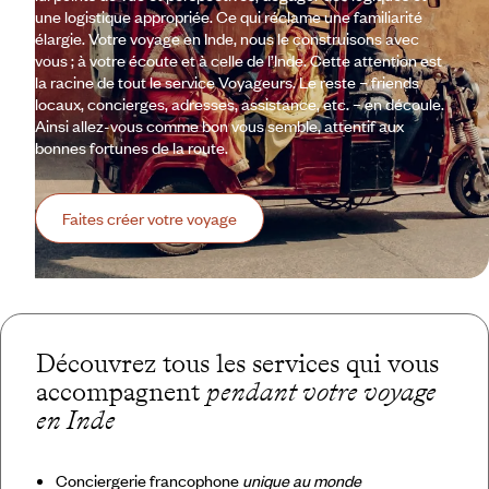
une logistique appropriée. Ce qui réclame une familiarité
élargie. Votre voyage en Inde, nous le construisons avec
vous ; à votre écoute et à celle de l’Inde. Cette attention est
la racine de tout le service Voyageurs. Le reste – friends
locaux, concierges, adresses, assistance, etc. – en découle.
Ainsi allez-vous comme bon vous semble, attentif aux
bonnes fortunes de la route.
Faites créer votre voyage
Découvrez tous les services qui vous
accompagnent
pendant votre voyage
en Inde
Conciergerie francophone
unique au monde