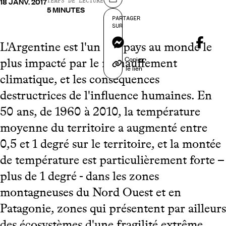
18 JANV. 2017
Partager sur
TEMPS DE LECTURE
5 MINUTES
PARTAGER
SUR
Messenger
L'Argentine est l'un des pays au monde le
Copier
plus impacté par le réchauffement
le lien
climatique, et les conséquences
destructrices de l'influence humaines. En
50 ans, de 1960 à 2010, la température
moyenne du territoire a augmenté entre
0,5 et 1 degré sur le territoire, et la montée
de température est particulièrement forte –
plus de 1 degré - dans les zones
montagneuses du Nord Ouest et en
Patagonie, zones qui présentent par ailleurs
des écosystèmes d'une fragilité extrême.