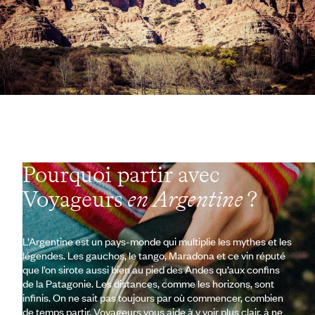
Pourquoi partir avec
Voyageurs
en Argentine
?
L’Argentine est un pays-monde qui multiplie les mythes et les
légendes. Les gauchos, le tango, Maradona et ce vin réputé
que l’on sirote aussi bien au pied des Andes qu’aux confins
de la Patagonie. Les distances, comme les horizons, sont
infinis. On ne sait pas toujours par où commencer, combien
de temps partir. Voyageurs vous aide à y voir plus clair, à ne