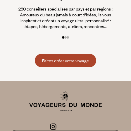
250 conseillers spécialisés par pays et par régions :
À 
Amoureux du beau jamais à court d’idées, ils vous
fran
inspirent et créent un voyage ultra-personnalisé :
suiven
étapes, hébergements, ateliers, rencontres…
Faites créer votre voyage