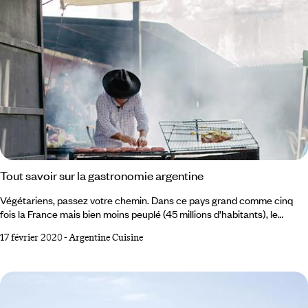
Tout savoir sur la gastronomie argentine
Végétariens, passez votre chemin. Dans ce pays grand comme cinq
fois la France mais bien moins peuplé (45 millions d’habitants), le
registre alimentaire s’en tient aux élans initiaux de la conquête : l’amour
17 février 2020
-
Argentine Cuisine
de la terre, la fameuse et immense pampa, celui de l’élevage avec ses
dizaines de millions d’ovins et de bovins qui paissent en totale liberté, la
classe d’estancias tendues sur des milliers d’hectares sans oublier l’art
des gauchos artistes du galop et du lasso.