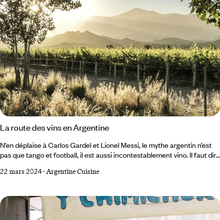
La route des vins en Argentine
N’en déplaise à Carlos Gardel et Lionel Messi, le mythe argentin n’est
pas que tango et football, il est aussi incontestablement vino. Il faut dire
qu’avec 2,7 millions de kilomètres carrés étirés entre Atlantique et
22 mars 2024
-
Argentine Cuisine
cordillère des Andes, le pays-monde qu’est l’Argentine présente des
conditions naturelles particulièrement propices à la culture de la vigne.
Cela n’a pas échappé aux colons espagnols qui, dès leur arrivée au
XVIe siècle, ont cherché le moyen de produire leur indispensable vin de
messe.