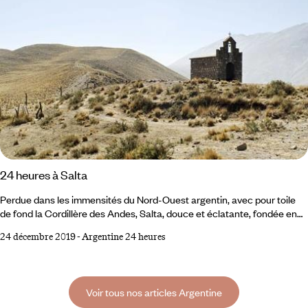
24 heures à Salta
Perdue dans les immensités du Nord-Ouest argentin, avec pour toile
de fond la Cordillère des Andes, Salta, douce et éclatante, fondée en
1582 par les conquistadors, se découvre à pied – le couvent, l’église de
24 décembre 2019
-
Argentine 24 heures
San Francisco et son délicat clocher rose. Ses places ombragées, ses
marchés, ses églises par dizaines, et la fusion d'influences indiennes et
gauchos : Salta est la quintessence de la petite ville andine.
Voir tous nos articles Argentine