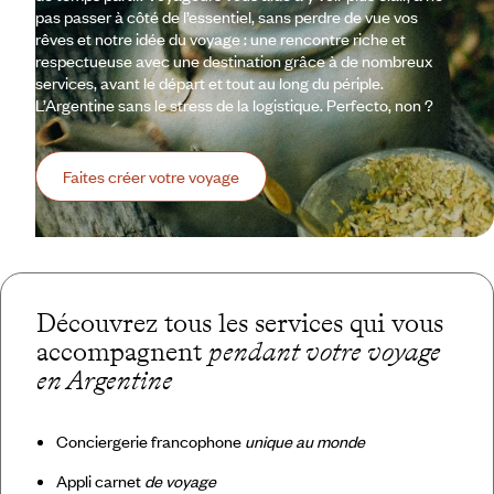
pas passer à côté de l’essentiel, sans perdre de vue vos
rêves et notre idée du voyage : une rencontre riche et
respectueuse avec une destination grâce à de nombreux
services, avant le départ et tout au long du périple.
L’Argentine sans le stress de la logistique. Perfecto, non ?
Faites créer votre voyage
Découvrez tous les services qui vous
accompagnent
pendant votre voyage
en Argentine
Conciergerie francophone
unique au monde
Appli carnet
de voyage