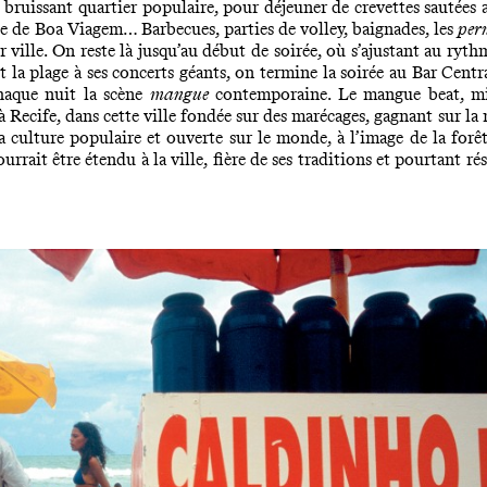
 bruissant quartier populaire, pour déjeuner de crevettes sautées 
age de Boa Viagem… Barbecues, parties de volley, baignades, les
per
ville. On reste là jusqu’au début de soirée, où s’ajustant au ryth
t la plage à ses concerts géants, on termine la soirée au Bar Centr
haque nuit la scène
mangue
contemporaine. Le mangue beat, mi
 à Recife, dans cette ville fondée sur des marécages, gagnant sur l
a culture populaire et ouverte sur le monde, à l’image de la forê
rrait être étendu à la ville, fière de ses traditions et pourtant ré