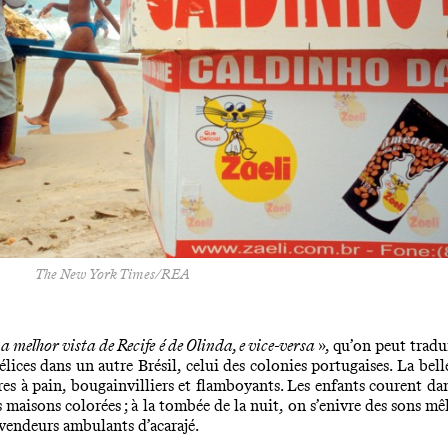
The New York Times/REA
«
a melhor vista de Recife é de Olinda, e vice-versa
», qu’on peut tradu
 délices dans un autre Brésil, celui des colonies portugaises. La be
es à pain, bougainvilliers et flamboyants. Les enfants courent dan
rs maisons colorées ; à la tombée de la nuit, on s’enivre des sons m
s vendeurs ambulants d’acarajé.