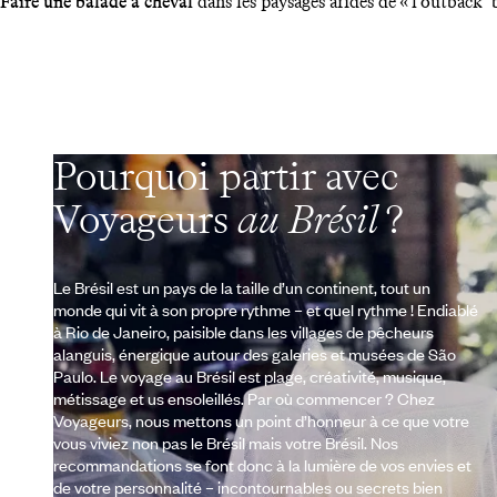
Faire une balade à cheval
dans les paysages arides de « l’outback b
Pourquoi partir avec
Voyageurs
au Brésil
?
Le Brésil est un pays de la taille d’un continent, tout un
monde qui vit à son propre rythme – et quel rythme ! Endiablé
à Rio de Janeiro, paisible dans les villages de pêcheurs
alanguis, énergique autour des galeries et musées de São
Paulo. Le voyage au Brésil est plage, créativité, musique,
métissage et us ensoleillés. Par où commencer ? Chez
Voyageurs, nous mettons un point d’honneur à ce que votre
vous viviez non pas le Brésil mais votre Brésil. Nos
recommandations se font donc à la lumière de vos envies et
de votre personnalité – incontournables ou secrets bien