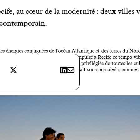
cife, au cœur de la modernité : deux villes v
 contemporain.
 des énergies conjuguées de l’océan Atlantique et des terres du Nord
issage entre Atlantique et Sertão qui impulse à
Recife
ce tempo vibr
lle de 10 % ! -, c’est aussi la scène privilégiée de toutes les cu
X
LinkedIn
E-mail
 concert. C’est comme si la terre bougeait sous nos pieds, comme si
rgie !