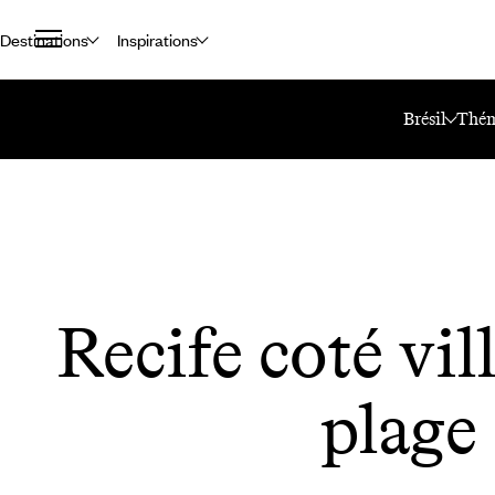
Destinations
Inspirations
Accueil
Le Mag Voyageurs
Recife Coté Ville Et Coté Plage
Brésil
Thém
Recife coté vill
plage