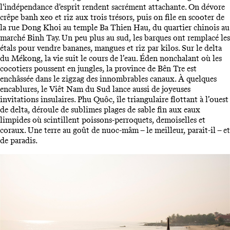
l'indépendance d'esprit rendent sacrément attachante. On dévore
crêpe banh xeo et riz aux trois trésors, puis on file en scooter de
la rue Dong Khoi au temple Ba Thien Hau, du quartier chinois au
marché Binh Tay. Un peu plus au sud, les barques ont remplacé les
étals pour vendre bananes, mangues et riz par kilos. Sur le delta
du Mékong, la vie suit le cours de l’eau. Éden nonchalant où les
cocotiers poussent en jungles, la province de Bên Tre est
enchâssée dans le zigzag des innombrables canaux. À quelques
encablures, le Viêt Nam du Sud lance aussi de joyeuses
invitations insulaires. Phu Quôc, île triangulaire flottant à l’ouest
de delta, déroule de sublimes plages de sable fin aux eaux
limpides où scintillent poissons-perroquets, demoiselles et
coraux. Une terre au goût de nuoc-mâm – le meilleur, parait-il – et
de paradis.