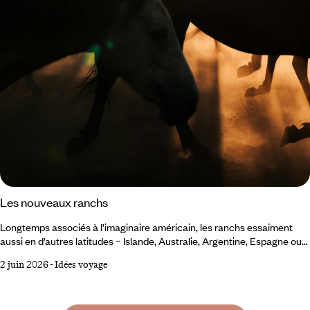
Les nouveaux ranchs
Longtemps associés à l’imaginaire américain, les ranchs essaiment
aussi en d’autres latitudes – Islande, Australie, Argentine, Espagne ou
en France. Ces nouvelles adresses réinterprètent l’héritage rural dans
2 juin 2026
-
Idées voyage
des zones peu densément habitées, où la nature domine et où l’activité
humaine se fait discrète. Autant de destinations que nous avons
parcourues pour sélectionner quelques-uns de ces nouveaux ranchs,