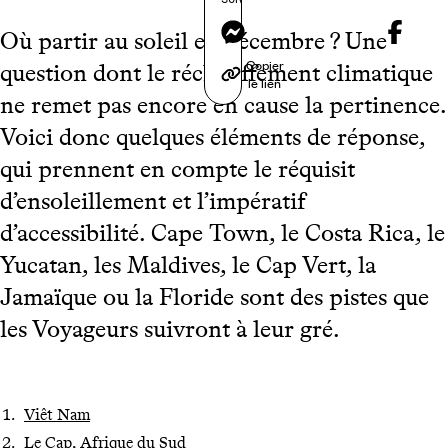
Messenger
Où partir au soleil en décembre ? Une
Copier
question dont le réchauffement climatique
le lien
ne remet pas encore en cause la pertinence.
Voici donc quelques éléments de réponse,
qui prennent en compte le réquisit
d’ensoleillement et l’impératif
d’accessibilité. Cape Town, le Costa Rica, le
Yucatan, les Maldives, le Cap Vert, la
Jamaïque ou la Floride sont des pistes que
les Voyageurs suivront à leur gré.
Viêt Nam
Le Cap, Afrique du Sud