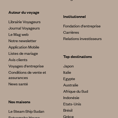
Autour du voyage
Institutionnel
Librairie Voyageurs
Fondation d'entreprise
Journal Voyageurs
Carrières
Le Mag web
Relations investisseurs
Notre newsletter
Application Mobile
Listes de mariage
Top destinations
Avis clients
Voyages d'entreprise
Japon
Conditions de vente et
Italie
assurances
Egypte
News santé
Australie
Afrique du Sud
Indonésie
Nos maisons
Etats-Unis
Brésil
Le Steam Ship Sudan
Grèce
Satyagraha House