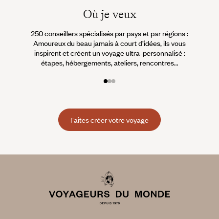
Où je veux
250 conseillers spécialisés par pays et par régions :
À 
Amoureux du beau jamais à court d’idées, ils vous
fran
inspirent et créent un voyage ultra-personnalisé :
suiven
étapes, hébergements, ateliers, rencontres…
Faites créer votre voyage