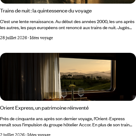
Trains de nuit : la quintessence du voyage
C’est une lente renaissance. Au début des années 2000, les uns après
les autres, les pays européens ont renoncé aux trains de nuit. Jugés
trop coûteux, trop lents, inadaptés à la concurrence de l’avion low cost
28 juillet 2026
-
Idées voyage
et du TGV, ils semblaient condamnés à disparaître. Dans l’imaginaire
collectif, le train de nuit appartenait à un temps révolu. Mais le
mouvement s’est inversé et il apparaît aujourd’hui comme le moyen de
transport le plus adapté aux enjeux de mobilité actuels et futurs.
Orient Express, un patrimoine réinventé
Près de cinquante ans après son dernier voyage, l’Orient-Express
renaît sous l’impulsion du groupe hôtelier Accor. En plus de son train
historique, la marque éponyme déploie un univers qui s’étend
2 juillet 2026
-
Idées voyage