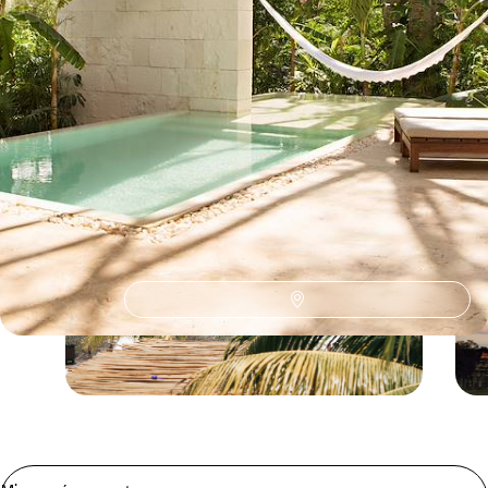
Le Guide
Caraïbes
Conseils pratiques, témoignages et inspirations pour bien préparer son
voyage
Le Mag
Les Caraïbes d’île en île