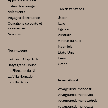
Application Mobile
Listes de mariage
Top destinations
Avis clients
Voyages d'entreprise
Japon
Conditions de vente et
Italie
assurances
Egypte
News santé
Australie
Afrique du Sud
Indonésie
Nos maisons
Etats-Unis
Brésil
Le Steam Ship Sudan
Grèce
Satyagraha House
La Flâneuse du Nil
La Villa Nomade
International
La Villa Bahia
voyageursdumonde.fr
voyageursdumonde.be
voyageursdumonde.ch/de
voyageursdumonde.ca