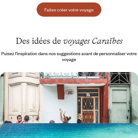
Faites créer votre voyage
Des idées de
voyages Caraïbes
Puisez l’inspiration dans nos suggestions avant de personnaliser votre
voyage
Cuba avec vos ados - La Havane, Viñales et la playa
Cuba kaléidoscopique : les rythmes de La Havane, les paysages dorés
de Viñales et les maisons coloniales de Trinidad
12 jours, de CHF 2700 à CHF 3700
L’aventure mexicaine en famille - Cités mayas,