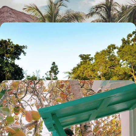
12 jours, de CHF 4100 à CHF 5500
Du Yucatán au Belize - Héritage maya et lifestyle
caribéen
Vivre le meilleur du Mexique caribéen et du Belize : grands sites
précolombiens et délicieuse retraite insulaire
15 jours, de CHF 4500 à CHF 6600
New Providence, Eleuthera, Harbour Island - Les
Bahamas, un air de paradis perdu
L'énergie de New Providence, la douceur d'Eleuthera, le chic de
"Briland" : trois îles suspendues en filigrane sur une mer de cristal
10 jours, de CHF 5100 à CHF 6300