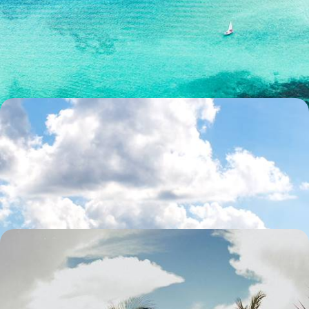
cenotes et plages du Yucatán
Embarquer les enfants sur les traces du monde maya ; les voir
s'émerveiller devant les couleurs des maisons, de l'eau et des poissons
12 jours, de CHF 3100 à CHF 4500
La ville, la jungle, la plage - Mexico et le Yucatán
avec vos ados
Après l’effervescence urbaine, tailler la route à travers le Yucatán et
prendre le pouls du Mexique d'hier et d'aujourd'hui
13 jours, de CHF 3800 à CHF 5200
Tête-à-tête dans le Yucatán - Cités coloniales et
douceur caribéenne
Vivre l’essentiel du Yucatán à deux ; de cités mayas en villes coloniales,
faire escale dans de petites adresses de charme