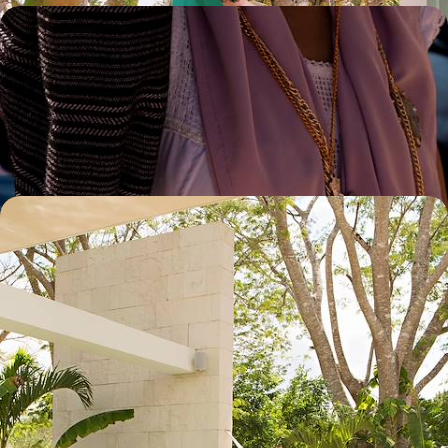
Mexico, le Chiapas et le Yucatán - Cité mythique,
grands sites préhispaniques et douceur Caraïbe
Parcourir un pays incroyablement varié et riche, dans sa nature
comme dans ses cultures, dans son actualité et dans son histoire
15 jours, de CHF 5200 à CHF 6500
Privilèges mexicains - Le Yucatán en haciendas et
hôtels d'exception
De la mer à la selva, des pyramides mayas aux couvents espagnols, de
villa perchée en casita design, un Yucatán véritablement privilégié
10 jours, de CHF 7900 à CHF 9700
1