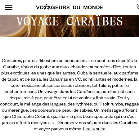
VOYAGE CARAÏBES
Corsaires, pirates, flibustiers ou boucaniers, il se sont tous disputés la
Caraïbe, région du globe aux eaux chaudes parsemées d’îles, toutes
plus exotiques les unes que les autres. Cuba la sensuelle, aux parfums
de tabac et de salsa, les Bahamas en VO, scintillantes et modernes, la
côte mexicaine et ses adresses robinson, tel Tulum, petite île
enchanteresse… Un voyage dans les Caraïbes aujourd’hui est sans
risque, mis à part peut être celui de vouloir y finir sa vie. Tout y
concourt, le mélange des langues, des rythmes, qu’il soit rumba, reggae
ou merengue, des couleurs de peau, de sables. Un métissage
affolant
que Christophe Colomb qualifia « le plus beau spectacle qui ne s’est
jamais offert à mes yeux ! ». Découvrez nos séjours dans les Caraïbes
et voyez par vous même.
Lire la suite