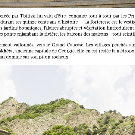
ercée par Tbilissi lui valu d’être conquise tour à tour par les Pers
rant ses quinze cents ans d’histoire – la forteresse est le vestige 
des jardins botaniques, falaises abruptes et végétation lintroduisent
les ponts enjambant la rivière, les balcons des maisons – tout scintil
ement vallonnés, vers le Grand Caucase. Les villages perchés au
skhéta
, ancienne capitale de Géorgie, elle en est restée la métropo
, qui domine sur son piton rocheux.