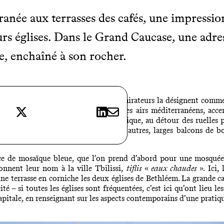
rranée aux terrasses des cafés, une impressi
eurs églises. Dans le Grand Caucase, une adres
, enchaîné à son rocher.
 simplicité, «
kalaki
»,
la ville
, ses admirateurs la désignent comm
X
LinkedIn
E-mail
et les grands platanes lui donnent des airs méditerranéens, acce
enelles en pente, ou mieux, en téléphérique, au détour des ruelles 
aisons de bois adossées les unes aux autres, larges balcons de b
ce de mosaïque bleue, que l’on prend d’abord pour une mosquée p
onnent leur nom à la ville Tbilissi,
tiflis
«
eaux chaudes
». Ici
une terrasse en corniche les deux églises de Bethléem. La grande c
té – si toutes les églises sont fréquentées, c’est ici qu’ont lieu le
capitale, en renseignant sur les aspects contemporains d’une pratiq