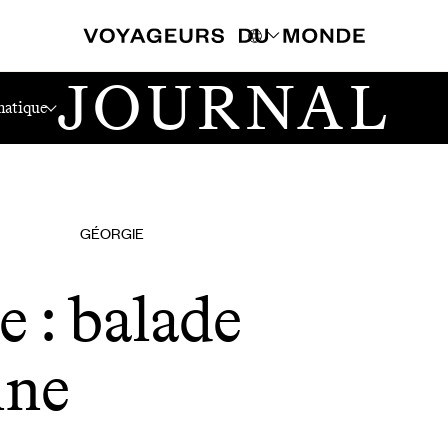
JOURNAL
atique
GÉORGIE
e : balade
nne