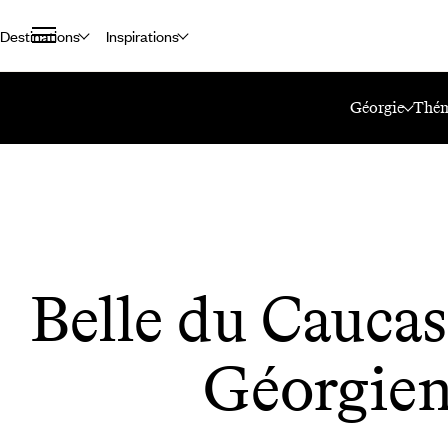
Destinations
Inspirations
Accueil
Le Mag Voyageurs
Belle Du Caucase : Balade Géorgienne
Géorgie
Thém
Belle du Caucas
Géorgie