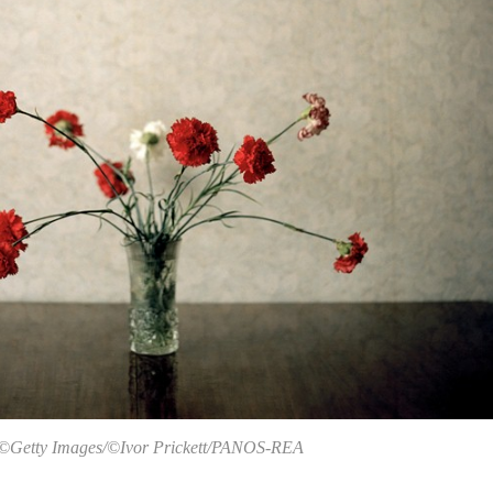
©Getty Images/
©Ivor Prickett/PANOS-REA