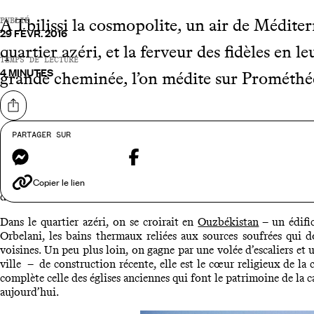
A Tbilissi la cosmopolite, un air de Médite
PUBLIÉ
29 FÉVR. 2016
quartier azéri, et la ferveur des fidèles en l
TEMPS DE LECTURE
4 MINUTES
grande cheminée, l’on médite sur Prométhée
Partager sur
PARTAGER SUR
Tbilissi
invite à la flânerie – pour ses habitants elle est, en toute
Messenger
Facebook
ville basse, la perspective Roustaveli – les demeures anciennes 
terrasses de café ; dans la ville haute, que l’on rejoint par les v
fleuries, des fontaines. On se perd dans ses dédales – petites m
Copier le lien
délicates, treilles lourdes de fruits.
Dans le quartier azéri, on se croirait en
Ouzbékistan
– un édifi
Orbelani, les bains thermaux reliées aux sources soufrées qui d
voisines. Un peu plus loin, on gagne par une volée d’escaliers et 
ville – de construction récente, elle est le cœur religieux de la ci
complète celle des églises anciennes qui font le patrimoine de la 
aujourd’hui.