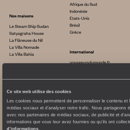
Afrique du Sud
Indonésie
Nos maisons
Etats-Unis
Brésil
Le Steam Ship Sudan
Grèce
Satyagraha House
La Flâneuse du Nil
La Villa Nomade
International
La Villa Bahia
voyageursdumonde.fr
voyageursdumonde.be
voyageursdumonde.ch/de
voyageursdumonde.ca
voyageursdumonde.com
Ce site web utilise des cookies
originaltravel.co.uk
Les cookies nous permettent de personnaliser le contenu et le
originaldiving.com
médias sociaux et d'analyser notre trafic. Nous partageons ég
extraordinaryjourneys.com
avec nos partenaires de médias sociaux, de publicité et d'an
informations que vous leur avez fournies ou qu'ils ont collect
d'informations
.