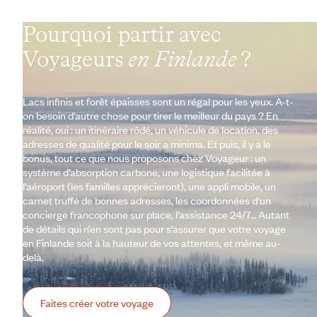
Pourquoi partir avec
Voyageurs
en Finlande
?
Lacs infinis et forêt épaisses sont un régal pour les yeux. A-t-
on besoin d’autre chose pour tirer le meilleur du pays ? En
réalité, oui : un itinéraire rôdé, un véhicule de location, des
adresses de qualité pour le soir a minima. Et puis, il y a le
bonus, tout ce que nous proposons chez Voyageur : un
système d’absorption carbone, une logistique facilitée à
l’aéroport (les familles apprécieront), une appli mobile, un
carnet truffé de bonnes adresses, les coordonnées d’un
concierge francophone sur place, l’assistance 24/7… Autant
de détails qui n’en sont pas pour s’assurer que votre voyage
en Finlande soit à la hauteur de vos attentes, et même au-
delà.
Faites créer votre voyage