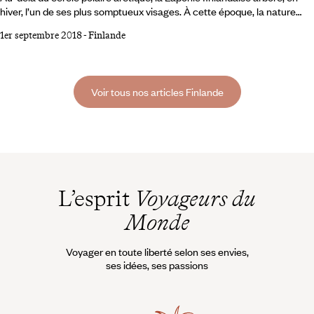
hiver, l’un de ses plus somptueux visages. À cette époque, la nature
s’habille d’un moelleux manteau de neige, si épais qu’il camoufle tous
1er septembre 2018
-
Finlande
les bruits alentour. Le silence qui s’installe alors génère calme et
sérénité à l’envi. Voyageurs du Mondea opté pour un jeûne des sons et
une boulimie de paysages vierges. En Laponie, le silence est de neige.
Voir tous nos articles Finlande
L’esprit
Voyageurs du
Monde
Voyager en toute liberté selon ses envies,
ses idées, ses passions