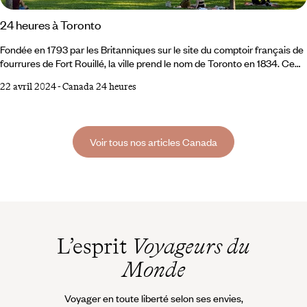
24 heures à Toronto
Fondée en 1793 par les Britanniques sur le site du comptoir français de
fourrures de Fort Rouillé, la ville prend le nom de Toronto en 1834. Ce
nom, dérivé d’un terme iroquois qui signifie « lieu de rencontre », lui sied
22 avril 2024
-
Canada 24 heures
à merveille : Toronto est l’une des villes les plus cosmopolites au
monde – un habitant sur deux est né hors du Canada. Plus qu’une
métropole uniforme, c’est un patchwork de quartiers :
Voir tous nos articles Canada
L’esprit
Voyageurs du
Monde
Voyager en toute liberté selon ses envies,