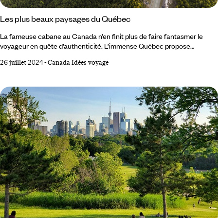
Les plus beaux paysages du Québec
La fameuse cabane au Canada n’en finit plus de faire fantasmer le
voyageur en quête d’authenticité. L’immense Québec propose
justement une immersion naturelle intense et variée. Des rives du
26 juillet 2024
-
Canada Idées voyage
Saint-Laurent à celles placides du lac Saint-Jean, des pentes du Mont-
Tremblant à celles du Mont-Mégantic éclairées par les étoiles, des
méandres du fjord du Saguenay aux charmes savoureux du Charlevoix,
c’est tout un panel de paysages qui s’offre à vous – il suffit simplement
d’ouvrir les yeux et d’en profiter, tout naturellement.