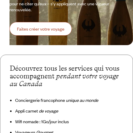
pour ne citer qu’eux – s’y appliquent avec une vigueur
renouvelée.
Faites créer votre voyage
Découvrez tous les services qui vous
accompagnent
pendant votre voyage
au Canada
Conciergerie francophone
unique au monde
Appli carnet
de voyage
Wifi nomade : 1Go/jour inclus
Voyageurs
Gourmet