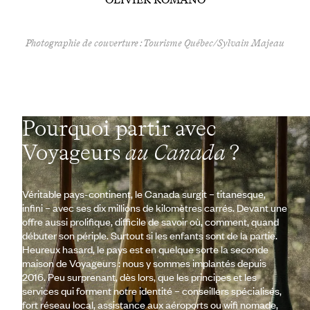
Photographie de couverture : Tourisme Québec/Sylvain Majeau
Pourquoi partir avec
Voyageurs
au Canada
?
Véritable pays-continent, le Canada surgit – titanesque,
infini – avec ses dix millions de kilomètres carrés. Devant une
offre aussi prolifique, difficile de savoir où, comment, quand
débuter son périple. Surtout si les enfants sont de la partie.
Heureux hasard, le pays est en quelque sorte la seconde
maison de Voyageurs : nous y sommes implantés depuis
2016. Peu surprenant, dès lors, que les principes et les
services qui forment notre identité – conseillers spécialisés,
fort réseau local, assistance aux aéroports ou wifi nomade,