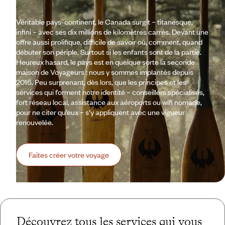
Véritable pays-continent, le Canada surgit – titanesque,
infini – avec ses dix millions de kilomètres carrés. Devant une
offre aussi prolifique, difficile de savoir où, comment, quand
débuter son périple. Surtout si les enfants sont de la partie.
Heureux hasard, le pays est en quelque sorte la seconde
maison de Voyageurs : nous y sommes implantés depuis
2016. Peu surprenant, dès lors, que les principes et les
services qui forment notre identité – conseillers spécialisés,
fort réseau local, assistance aux aéroports ou wifi nomade,
pour ne citer qu’eux – s’y appliquent avec une vigueur
renouvelée.
Faites créer votre voyage
Découvrez tous les services qui vous