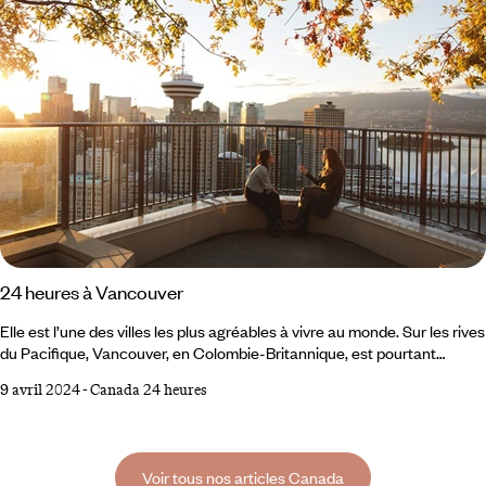
24 heures à Vancouver
Elle est l’une des villes les plus agréables à vivre au monde. Sur les rives
du Pacifique, Vancouver, en Colombie-Britannique, est pourtant
toujours en mouvement. Patchwork culturel, architectural et naturel,
9 avril 2024
-
Canada 24 heures
Vancouver déploie une profusion d’ambiances et d’atmosphères. La
visiter en un jour peut alors relever de la gageure, à moins d’être bien
renseigné. 8 heures French petit déjeuner La journée commence à
Coal Harbour, à la fois au bord de l’eau et en plein cœur de la ville, où
Voir tous nos articles Canada
règne une étonnante tranquillité.