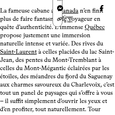
Messenger
La fameuse cabane au
Canada
n’en finit
Copier
plus de faire fantasmer le voyageur en
le lien
quête d’authenticité. L’immense
Québec
propose justement une immersion
naturelle intense et variée. Des rives du
Saint-Laurent
à celles placides du lac Saint-
Jean, des pentes du Mont-Tremblant à
celles du Mont-Mégantic éclairées par les
étoiles, des méandres du fjord du Saguenay
aux charmes savoureux du Charlevoix, c’est
tout un panel de paysages qui s’offre à vous
– il suffit simplement d’ouvrir les yeux et
d’en profiter, tout naturellement. Tour