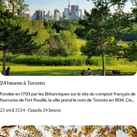
24 heures à Toronto
Fondée en 1793 par les Britanniques sur le site du comptoir français de
fourrures de Fort Rouillé, la ville prend le nom de Toronto en 1834. Ce
nom, dérivé d’un terme iroquois qui signifie « lieu de rencontre », lui sied
22 avril 2024
-
Canada 24 heures
à merveille : Toronto est l’une des villes les plus cosmopolites au
monde – un habitant sur deux est né hors du Canada. Plus qu’une
métropole uniforme, c’est un patchwork de quartiers :