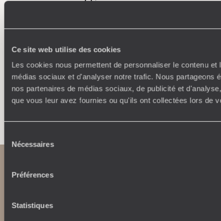
Où je veux
250 conseillers spécialisés par pays et par régions :
À 
Amoureux du beau jamais à court d’idées, ils vous
fran
inspirent et créent un voyage ultra-personnalisé :
suiven
Ce site web utilise des cookies
étapes, hébergements, ateliers, rencontres…
Les cookies nous permettent de personnaliser le contenu et le
médias sociaux et d'analyser notre trafic. Nous partageons ég
nos partenaires de médias sociaux, de publicité et d'analyse
que vous leur avez fournies ou qu'ils ont collectées lors de vo
Faites créer votre voyage
Sélection
Nécessaires
du
consentement
Préférences
Statistiques