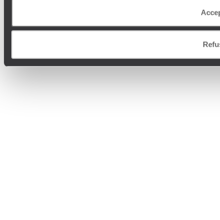
Accep
Refu