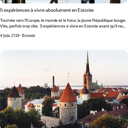
5 expériences à vivre absolument en Estonie
Tournée vers l'Europe, le monde et le futur, la jeune République bouge.
Vite, parfois trop vite. 5 expériences à vivre en Estonie avant qu'il ne
soit trop tard. 1 Le quartier de Kalamaja La vieille cité de Tallinn est une
4 juin 2019
-
Estonie
ville-musée, tout entière tournée vers les touristes qui la visitent. De
l'autre côté de la ville médiévale, à quelques minutes de marche à
pieds, Kalamaja, un ancien quartier d'entrepôts décrépits, d'usines
abandonnées et de maisons de bois délabrées, a été repris il y a peu
par les hipsters et la jeunesse dorée de Tallinn.