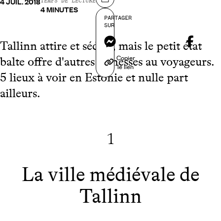
4 JUIL. 2018
Partager sur
TEMPS DE LECTURE
4 MINUTES
PARTAGER
SUR
Messenger
Tallinn attire et séduit, mais le petit état
Copier
balte offre d'autres richesses au voyageurs.
le lien
5 lieux à voir en Estonie et nulle part
ailleurs.
1
La ville médiévale de
Tallinn