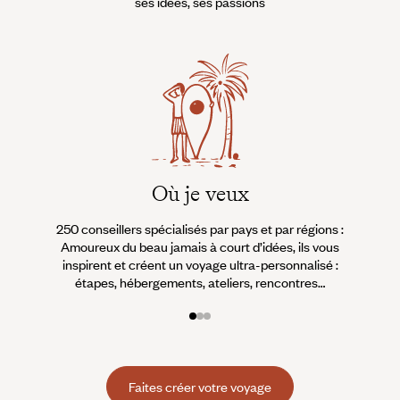
ses idées, ses passions
Où je veux
250 conseillers spécialisés par pays et par régions :
À 
Amoureux du beau jamais à court d’idées, ils vous
fran
inspirent et créent un voyage ultra-personnalisé :
suiven
étapes, hébergements, ateliers, rencontres…
Faites créer votre voyage