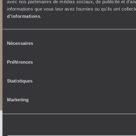
extraordinaryjourneys.com
avec nos partenaires de médias sociaux, de publicité et d'an
informations que vous leur avez fournies ou qu'ils ont collect
d'informations
.
Sélection
Nécessaires
du
consentement
Préférences
Statistiques
Copyrights
Plan du site
Politique de confidentialité et de Cookies
Notice légale et CGU
CGU application mobile
Marketing