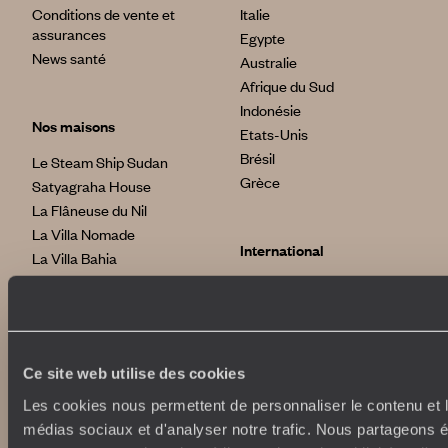
Conditions de vente et
Italie
assurances
Egypte
News santé
Australie
Afrique du Sud
Indonésie
Nos maisons
Etats-Unis
Brésil
Le Steam Ship Sudan
Grèce
Satyagraha House
La Flâneuse du Nil
La Villa Nomade
International
La Villa Bahia
voyageursdumonde.fr
voyageursdumonde.be
voyageursdumonde.ch/de
voyageursdumonde.ca
Ce site web utilise des cookies
voyageursdumonde.com
originaltravel.co.uk
Les cookies nous permettent de personnaliser le contenu et le
originaldiving.com
médias sociaux et d'analyser notre trafic. Nous partageons ég