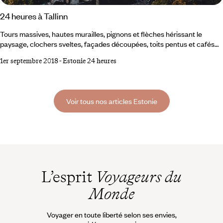
24 heures à Tallinn
Tours massives, hautes murailles, pignons et flèches hérissant le
paysage, clochers sveltes, façades découpées, toits pentus et cafés
clos où se tissent des conversations feutrées : Tallinn arbore un
1er septembre 2018
-
Estonie 24 heures
patrimoine exceptionnel et magnifiquement restauré. C’est aussi la
capitale de l’Estonie, un pays dynamique, artistiquement,
culturellement, économiquement, et dont la modernité s’affiche dans
les usines réhabilitées en ateliers d’artistes ou espaces de co-working.
Voir tous nos articles Estonie
L’esprit
Voyageurs du
Monde
Voyager en toute liberté selon ses envies,