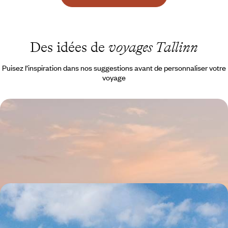
Des idées de
voyages Tallinn
Puisez l’inspiration dans nos suggestions avant de personnaliser votre
voyage
Héritages et mues éclairées - Tallinn au pluriel
Kalamaja, Port Noblessner, Rotterman : des quartiers bohèmes et post-
industriels qui réécrivent le destin de Tallinn
4 jours, de CHF 1400 à CHF 1700
Châteaux, île verte et maison dans les arbres -
L'Estonie tous ensemble
Pédaler le long de la côte, remonter le temps à Tallinn, s'initier au