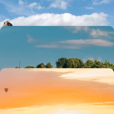
sauna, rebondir sur les tourbières
9 jours, de CHF 2000 à CHF 3000
Vilnius, Riga et Tallinn - L’âme des capitales baltes
Suivre l’Unesco dans son appréciation du patrimoine de Vilnius, Riga et
Tallinn : exceptionnel !
8 jours, de CHF 2500 à CHF 3200
Lifestyles nordiques & vents nouveaux - En train et
en ferry autour de la Baltique
Une grande balade Baltique pour vivre, durant dix jours, au rythme des
tendances du Nord qui bouge
10 jours, de CHF 2800 à CHF 3600