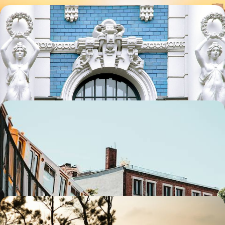
De Vilnius à Tallinn - Road-trip à travers les Pays
Baltes
Aller en liberté de capitale en capitale et découvrir au passage
Klaipeda, Cesis et Tartu
13 jours, de CHF 3200 à CHF 4000
De Berlin à Tallinn - Allemagne, Pologne et Pays
baltes sur rails
Se laisser bercer par le train de capitale en capitale, à la rencontre
conjointe de la vieille et de la nouvelle Europe
12 jours, de CHF 3300 à CHF 4400
Villes d’art, campagne, bord de mer - La face cachée
des Pays Baltes