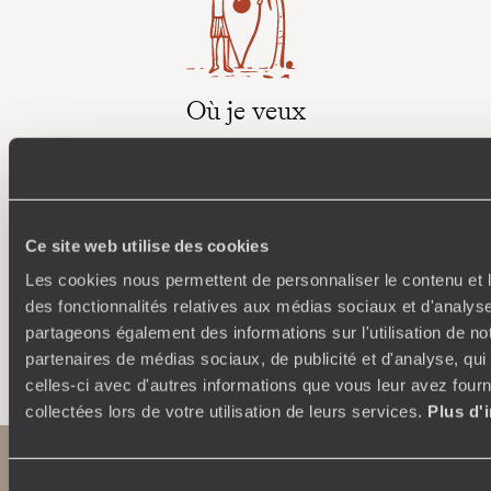
Où je veux
250 conseillers spécialisés par pays et par régions :
À 
Amoureux du beau jamais à court d’idées, ils vous
fran
inspirent et créent un voyage ultra-personnalisé :
suiven
étapes, hébergements, ateliers, rencontres…
Ce site web utilise des cookies
Les cookies nous permettent de personnaliser le contenu et l
des fonctionnalités relatives aux médias sociaux et d'analyse
partageons également des informations sur l'utilisation de no
Faites créer votre voyage
partenaires de médias sociaux, de publicité et d'analyse, qu
celles-ci avec d'autres informations que vous leur avez fourni
collectées lors de votre utilisation de leurs services.
Plus d'
Sélection