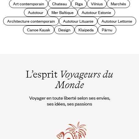
Art contemporain
Chateau
Riga
Vilnius
Marchés
Autotour
Mer Baltique
Autotour Estonie
Architecture contemporain
Autotour Lituanie
Autotour Lettonie
Canoe Kayak
Design
Klaipeda
Pärnu
L’esprit
Voyageurs du
Monde
Voyager en toute liberté selon ses envies,
ses idées, ses passions