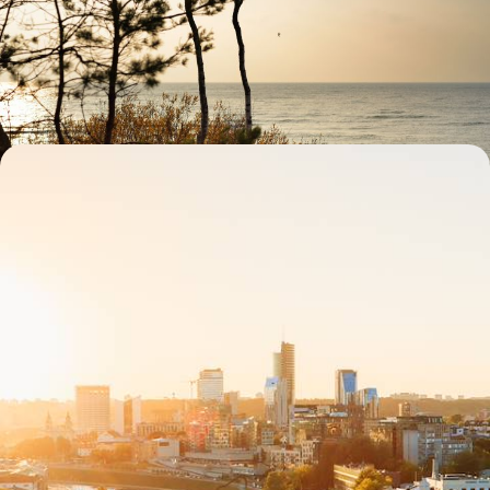
Rouler dans des paysages doux, entre forêt et plages de sable, à la
poursuite de l’âme balte
16 jours, de CHF 3600 à CHF 4600
Trio balte de grand style - Villes d'art et hôtels de
caractère
Aborder les trois capitales baltes par leur héritage artistique et leur
élégance hôtelière
8 jours, de CHF 3900 à CHF 4900
1
Le Guide
Tallinn