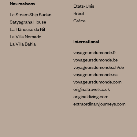
Nos maisons
Etats-Unis
Brésil
Le Steam Ship Sudan
Grèce
Satyagraha House
La Flâneuse du Nil
La Villa Nomade
International
La Villa Bahia
voyageursdumonde.fr
voyageursdumonde.be
voyageursdumonde.ch/de
voyageursdumonde.ca
voyageursdumonde.com
originaltravel.co.uk
originaldiving.com
extraordinaryjourneys.com