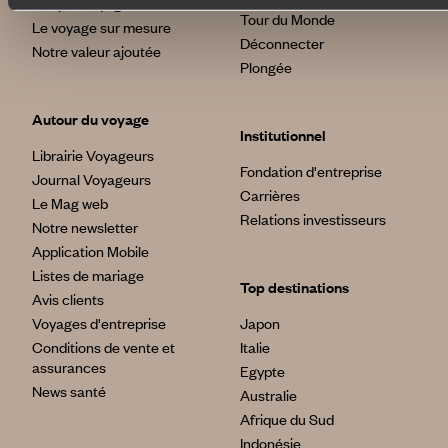
L’Esprit Voyageurs
Tour du Monde
Le voyage sur mesure
Déconnecter
Notre valeur ajoutée
Plongée
Autour du voyage
Institutionnel
Librairie Voyageurs
Fondation d'entreprise
Journal Voyageurs
Carrières
Le Mag web
Relations investisseurs
Notre newsletter
Application Mobile
Listes de mariage
Top destinations
Avis clients
Voyages d'entreprise
Japon
Conditions de vente et
Italie
assurances
Egypte
News santé
Australie
Afrique du Sud
Indonésie