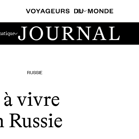
JOURNAL
ussie
atique
RUSSIE
 à vivre
 Russie