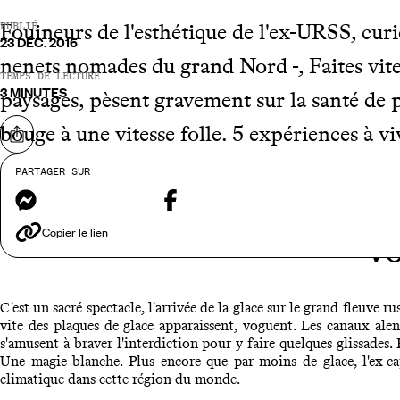
Fouineurs de l'esthétique de l'ex-URSS, curi
PUBLIÉ
23 DÉC. 2016
nenets nomades du grand Nord -, Faites vite 
TEMPS DE LECTURE
3 MINUTES
paysages, pèsent gravement sur la santé de p
bouge à une vitesse folle. 5 expériences à 
Partager sur
PARTAGER SUR
Messenger
Facebook
Copier le lien
Vo
C'est un sacré spectacle, l'arrivée de la glace sur le grand fleuve ru
vite des plaques de glace apparaissent, voguent. Les canaux ale
s'amusent à braver l'interdiction pour y faire quelques glissades
Une magie blanche. Plus encore que par moins de glace, l'ex-ca
climatique dans cette région du monde.