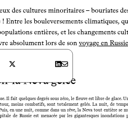
eux des cultures minoritaires – bouriates des
! Entre les bouleversements climatiques, qui
opulations entières, et les changements cultu
vivre absolument lors de son
voyage en Russi
1
X
LinkedIn
E-mail
ir la Neva gelée
sse. Il fait quelques degrés sous zéro, le fleuve est libre de glace. 
ntour, moins combatifs, sont totalement gelés. La nuit, de temps
. Puis, en une nuit, comme dans un rêve, la Neva tout entière se 
pitale de Russie est menacée par les gigantesques inondations 