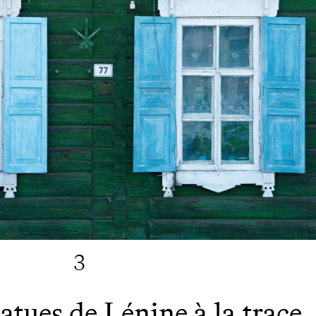
3
tatues de Lénine à la trace