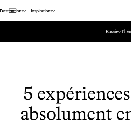
Destinations
Inspirations
Accueil
Le Mag Voyageurs
5 Expériences À Vivre Absolument En R
Russie
Thém
5 expériences
absolument en