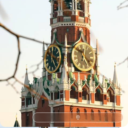
16 jours, de CHF 9000 à CHF 12400
1
Le Guide
Irkoutsk
Conseils pratiques, témoignages et inspirations pour bien préparer son
voyage