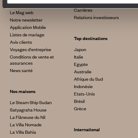
Fondation d'entreprise
Journal Voyageurs
Carrières
Le Mag web
Relations investisseurs
Notre newsletter
Application Mobile
Listes de mariage
Top destinations
Avis clients
Voyages d'entreprise
Japon
Conditions de vente et
Italie
assurances
Egypte
News santé
Australie
Afrique du Sud
Indonésie
Nos maisons
Etats-Unis
Brésil
Le Steam Ship Sudan
Grèce
Satyagraha House
La Flâneuse du Nil
La Villa Nomade
International
La Villa Bahia