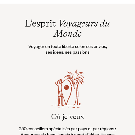
L’esprit
Voyageurs du
Monde
Voyager en toute liberté selon ses envies,
ses idées, ses passions
Où je veux
250 conseillers spécialisés par pays et par régions :
À 
Amoureux du beau jamais à court d’idées, ils vous
fran