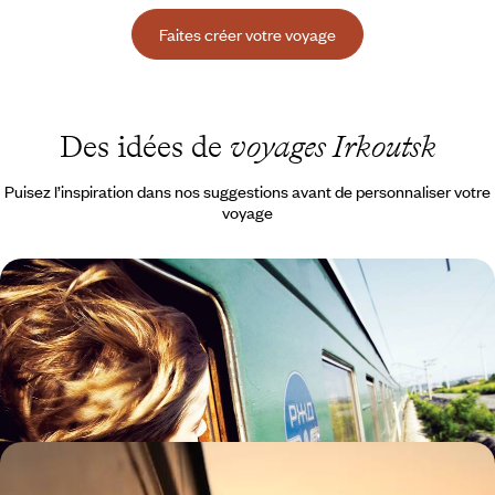
Faites créer votre voyage
Des idées de
voyages Irkoutsk
Puisez l’inspiration dans nos suggestions avant de personnaliser votre
voyage
Objectif Baïkal ! - Un voyage en Transsibérien
Le train mythique de Moscou à Irkoutsk, 3 jours sur l’île d’Olkhon : le lac
Baïkal intime
15 jours, de CHF 3300 à CHF 4500
De Moscou à Pékin - Le Transsibérien avec les