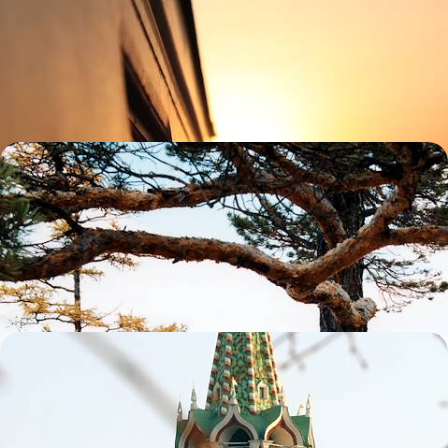
locaux
Voyager à un autre rythme, vivre le microcosme embarqué sur rails
pour un voyage au long cours avec la population locale
16 jours, de CHF 5200 à CHF 7100
Transmongol & Sibérie - En tribu, du Lac Baïkal à la
steppe
Une équipée de Sibérie en Mongolie, vécue avec ses enfants, à un
rythme qui convient à tous
16 jours, de CHF 5200 à CHF 7100
L’Or des tsars de Moscou à Pékin - Au fil du
Transsibérien
Prendre la tangente vers l'est le temps d'un grand voyage à bord du
mythique Transsibérien : le luxe !