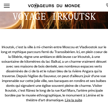
VOYAGE IRKOUTSK
Irkoutsk, c'est la ville à mi-chemin entre Moscou et Vladivostok sur le
long et mythique parcours ferré du Transsibérien. Ici, en plein coeur de
la Sibérie, règne une ambiance délicieuse car Irkoutsk, à une
soixantaine de kilomètres du lac Baïkal, a un charme vraiment désuet
avec ses maisons de bois dentelé, ses nombreux espaces verts
disséminés de ci de là et le ruban bleu de la rivière Angara qui la
traverse. Depuis l'église du Sauveur, on peut d'ailleurs jouir d'une vue
imprenable sur cette jolie ville, ses baraques en rondins et ses bulbes
dorés qui signalent une église souvent pleine de charme.
Visiter
Ikoutsk, c'est flânez le long de la rue Karl Marx, l'artère principale
bordée par le musée ethnographique, le monument à Lénine et le
théâtre d'art dramatique.
Lire la suite