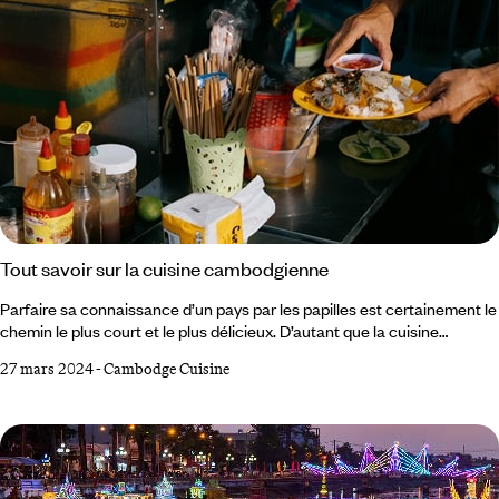
Tout savoir sur la cuisine cambodgienne
Parfaire sa connaissance d’un pays par les papilles est certainement le
chemin le plus court et le plus délicieux. D’autant que la cuisine
cambodgienne recèle de trésors mijotant à l’ombre des marmites
27 mars 2024
-
Cambodge Cuisine
thaïlandaises et vietnamiennes, voisines au succès déjà planétaire.
Amok de poisson fondant, bœuf lok lak succulent, soupes et recettes
familiales sont irrésistibles. Abondants, épices, légumes et fruits frais
viennent agrémenter une gastronomie déjà riche et colorée.