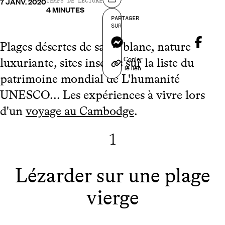
7 JANV. 2020
Partager sur
TEMPS DE LECTURE
4 MINUTES
PARTAGER
SUR
Messenger
Plages désertes de sable blanc, nature
Copier
luxuriante, sites inscrits sur la liste du
le lien
patrimoine mondial de L'humanité
UNESCO... Les expériences à vivre lors
d'un
voyage au Cambodge
.
1
Lézarder sur une plage
vierge