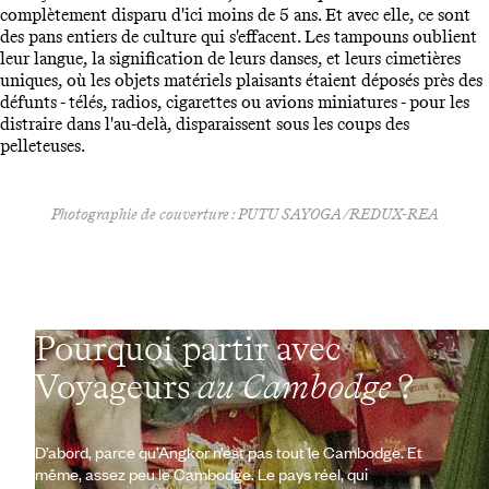
complètement disparu d'ici moins de 5 ans. Et avec elle, ce sont
des pans entiers de culture qui s'effacent. Les tampouns oublient
leur langue, la signification de leurs danses, et leurs cimetières
uniques, où les objets matériels plaisants étaient déposés près des
défunts - télés, radios, cigarettes ou avions miniatures - pour les
distraire dans l'au-delà, disparaissent sous les coups des
pelleteuses.
Photographie de couverture :
PUTU SAYOGA/REDUX-REA
Pourquoi partir avec
Voyageurs
au Cambodge
?
D’abord, parce qu’Angkor n’est pas tout le Cambodge. Et
même, assez peu le Cambodge. Le pays réel, qui