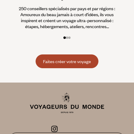
250 conseillers spécialisés par pays et par régions :
À 
Amoureux du beau jamais à court d’idées, ils vous
fran
inspirent et créent un voyage ultra-personnalisé :
suiven
étapes, hébergements, ateliers, rencontres…
Faites créer votre voyage