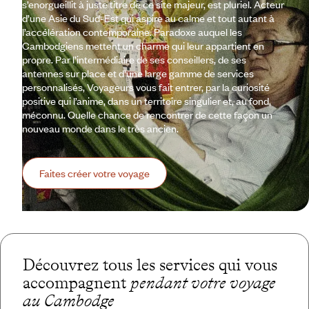
s’enorgueillit à juste titre de ce site majeur, est pluriel. Acteur
d’une Asie du Sud-Est qui aspire au calme et tout autant à
l’accélération contemporaine. Paradoxe auquel les
Cambodgiens mettent un charme qui leur appartient en
propre. Par l’intermédiaire de ses conseillers, de ses
antennes sur place et d’une large gamme de services
personnalisés, Voyageurs vous fait entrer, par la curiosité
positive qui l’anime, dans un territoire singulier et, au fond,
méconnu. Quelle chance de rencontrer de cette façon un
nouveau monde dans le très ancien.
Faites créer votre voyage
Découvrez tous les services qui vous
accompagnent
pendant votre voyage
au Cambodge