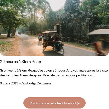
24 heures à Siem Reap
Si on vient à Siem Reap, c’est bien sûr pour Angkor, mais après la visite
des temples, Siem Reap est l’escale parfaite pour profiter du
Cambodge provincial, entre tables gourmandes et rencontres avec
9 mars 2019
-
Cambodge 24 heures
artistes et artisans. 6h00 Angkor à l’aube Les temples sont moins
fréquentés à l’aube, et c’est un enchantement de voir le ciel se teinter
d’ocre et de bleu face à Angkor Vat. Une harmonie stupéfiante,
accentuée par le reflet du temple en son bassin-miroir.
Voir tous nos articles Cambodge