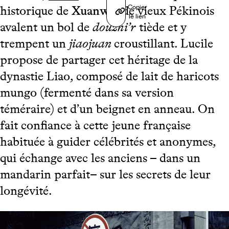
Copier
historique de
Xuanwu
, de vieux Pékinois
le lien
avalent un bol de
douzhi’r
tiède et y
trempent un
jiaojuan
croustillant. Lucile
propose de partager cet héritage de la
dynastie Liao, composé de lait de haricots
mungo (fermenté dans sa version
téméraire) et d’un beignet en anneau. On
fait confiance à cette jeune française
habituée à guider célébrités et anonymes,
qui échange avec les anciens – dans un
mandarin parfait– sur les secrets de leur
longévité.