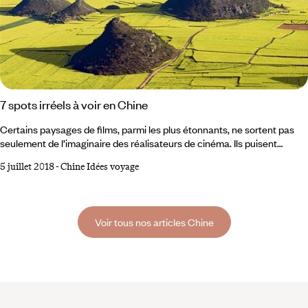
7 spots irréels à voir en Chine
Certains paysages de films, parmi les plus étonnants, ne sortent pas
seulement de l’imaginaire des réalisateurs de cinéma. Ils puisent
parfois leur source sur notre planète ! Lacs aux formes et aux couleurs
5 juillet 2018
-
Chine Idées voyage
mystérieuses, gigantesques pics de roche, rizières à perte de vue… Nos
voyageurs et spécialistes de la Chine vous livrent leur sélection des
lieux les plus surprenants. Vous ne rêvez pas, vous êtes bien sur terre !
Voir tous nos articles Chine