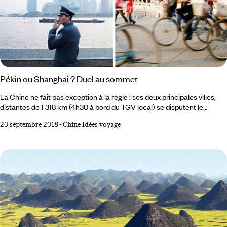
Pékin ou Shanghai ? Duel au sommet
La Chine ne fait pas exception à la règle : ses deux principales villes,
distantes de 1 318 km (4h30 à bord du TGV local) se disputent le
premier rang de l’empire depuis la nuit des temps. Comme Marseille et
20 septembre 2018
-
Chine Idées voyage
Paris, Saint-Pétersbourg et Moscou, New York et Washington (ou San
Francisco et Los Angeles), le nord contre le sud, le pouvoir politique
versus la puissance économique, les arts et la finance, esprit de
sérieux d’un côté, joyeux drilles de l’autre… Irréconciliables, même au
temps de l’empereur, des comptoirs ou de la Révolution culturelle.