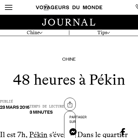
JOURNAL
Chine
Tips
CHINE
48 heures à Pékin
PUBLIÉ
23 MARS 2016
Partager sur
TEMPS DE LECTURE
3 MINUTES
PARTAGER
SUR
Messenger
Il est 7h,
Pékin
s’éveille. Dans le quartier