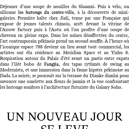
Déjeuner d’une soupe de nouilles du Shaanxi. Puis à vélo, on
sillonne
les
hutongs du centre
-
ville
, à la découverte de mini
galeries. Première halte chez Jiali, tenue par une Française qui
expose de jeunes talents chinois, arrêt devant la vitrine de
l’Arrow factory puis à l’Aotu où l’on profite d’une coupe de
cheveux en pleine expo. Dans les usines désaffectées du centre,
l’art contemporain pékinois prend un second souffle. À l’heure où
l’iconique espace 798 devient un lieu avant tout commercial, les
artistes ont élu résidence au Meridian Space et au Yishu 8.
Respiration autour du Palais d’été avant un pastis entre expats
dans l‘ilôt bobo de
Fangjia
, des tapas rythmés de swing a
Modernista, et une immersion dans la faune hipster pékinoise au
Dada. La soirée, se poursuit sur la terrasse du Dianke dianlai pour
savourer une omelette aux fleurs de jasmin et la vue confrontant
les hutongs sombres à l’architecture futuriste du Galaxy Soho.
UN NOUVEAU JOUR