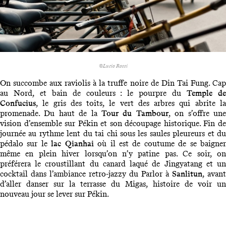
©Lucio Rossi
On succombe aux raviolis à la truffe noire de Din Tai Fung. Cap
au Nord, et bain de couleurs : le pourpre du
Temple d
Confucius
, le gris des toits, le vert des arbres qui abrite la
promenade. Du haut de la
Tour du Tambour
, on s’offre un
vision d’ensemble sur Pékin et son découpage historique. Fin de
journée au rythme lent du tai chi sous les saules pleureurs et du
pédalo sur le
lac Qianhai
où il est de coutume de se baigne
même en plein hiver lorsqu’on n’y patine pas. Ce soir, on
préférera le croustillant du canard laqué de Jingyatang et un
cocktail dans l’ambiance retro-jazzy du Parlor à
Sanlitun
, avant
d’aller danser sur la terrasse du Migas, histoire de voir un
nouveau jour se lever sur Pékin.