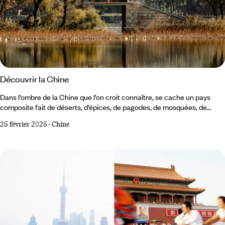
Découvrir la Chine
Dans l’ombre de la Chine que l’on croit connaître, se cache un pays
composite fait de déserts, d’épices, de pagodes, de mosquées, de
sommets et de cavernes. Une Chine de villes tentaculaires, créative et
25 février 2025
-
Chine
contestataire. Une Chine de rizières où l’on gagne petit, une Chine de
demain où l’on rêve en grand. Pékin et le nord-est Depuis le parc
Jingshan, Pékin s’étire à perte de vue. Au premier plan, les toits
recourbés de la Cité interdite.