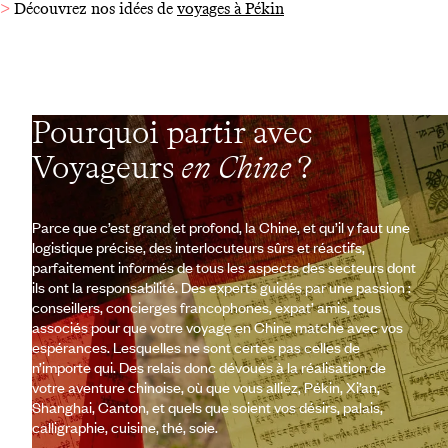
>
Découvrez nos idées de
voyages à Pékin
Pourquoi partir avec
Voyageurs
en Chine
?
Parce que c’est grand et profond, la Chine, et qu’il y faut une
logistique précise, des interlocuteurs sûrs et réactifs,
parfaitement informés de tous les aspects des secteurs dont
ils ont la responsabilité. Des experts guidés par une passion :
conseillers, concierges francophones, expat’ amis, tous
associés pour que votre voyage en Chine matche avec vos
espérances. Lesquelles ne sont certes pas celles de
n’importe qui. Des relais donc dévoués à la réalisation de
votre aventure chinoise, où que vous alliez, Pékin, Xi’an,
Shanghai, Canton, et quels que soient vos désirs, palais,
calligraphie, cuisine, thé, soie.