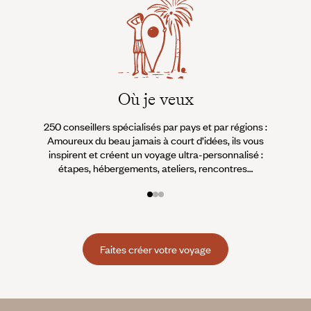
Où je veux
250 conseillers spécialisés par pays et par régions :
À 
Amoureux du beau jamais à court d’idées, ils vous
fran
inspirent et créent un voyage ultra-personnalisé :
suiven
étapes, hébergements, ateliers, rencontres…
Faites créer votre voyage