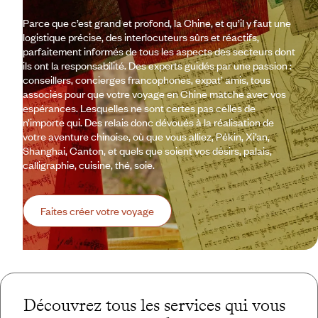
Parce que c’est grand et profond, la Chine, et qu’il y faut une
logistique précise, des interlocuteurs sûrs et réactifs,
parfaitement informés de tous les aspects des secteurs dont
ils ont la responsabilité. Des experts guidés par une passion :
conseillers, concierges francophones, expat’ amis, tous
associés pour que votre voyage en Chine matche avec vos
espérances. Lesquelles ne sont certes pas celles de
n’importe qui. Des relais donc dévoués à la réalisation de
votre aventure chinoise, où que vous alliez, Pékin, Xi’an,
Shanghai, Canton, et quels que soient vos désirs, palais,
calligraphie, cuisine, thé, soie.
Faites créer votre voyage
Découvrez tous les services qui vous