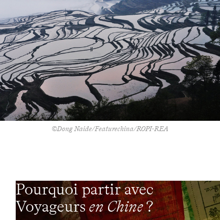
©Dong Naide/Featurechina/ROPI-REA
Pourquoi partir avec
Voyageurs
en Chine
?