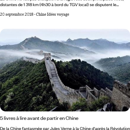
distantes de 1 318 km (4h30 à bord du TGV local) se disputent le
premier rang de l’empire depuis la nuit des temps. Comme Marseille et
20 septembre 2018
-
Chine Idées voyage
Paris, Saint-Pétersbourg et Moscou, New York et Washington (ou San
Francisco et Los Angeles), le nord contre le sud, le pouvoir politique
versus la puissance économique, les arts et la finance, esprit de
sérieux d’un côté, joyeux drilles de l’autre… Irréconciliables, même au
temps de l’empereur, des comptoirs ou de la Révolution culturelle.
5 livres à lire avant de partir en Chine
De la Chine fantasmée par Jules Verne à la Chine d'après la Révolution