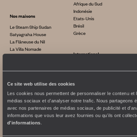
Afrique du Sud
Indonésie
Nos maisons
Etats-Unis
Brésil
Le Steam Ship Sudan
Grèce
Satyagraha House
La Flâneuse du Nil
La Villa Nomade
International
La Villa Bahia
voyageursdumonde.fr
voyageursdumonde.be
voyageursdumonde.ch/de
Ce site web utilise des cookies
voyageursdumonde.ca
Les cookies nous permettent de personnaliser le contenu et le
voyageursdumonde.com
médias sociaux et d'analyser notre trafic. Nous partageons ég
originaltravel.co.uk
avec nos partenaires de médias sociaux, de publicité et d'an
originaldiving.com
informations que vous leur avez fournies ou qu'ils ont collect
extraordinaryjourneys.com
d'informations
.