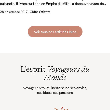
culturelle, 5 livres sur l'ancien Empire du Milieu à découvrir avant de
partir en Chine. Le saviez-vous ? Adresse phare de la rue Sainte-Anne,
28 novembre 2017
-
Chine Culture
la librairie Voyageurs, située en face de notre Cité parisienne, est la
passerelle idéale vers une destination qui se dévoile à travers son
paysage littéraire. Nos libraires vous proposent une vaste collection de
guides, cartes, romans, BD, livres photo, cuisine ou encore jeunesse,
Voir tous nos articles Chine
classés par régions du monde.
L’esprit
Voyageurs du
Monde
Voyager en toute liberté selon ses envies,
ses idées, ses passions