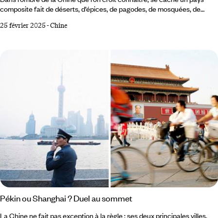
composite fait de déserts, d’épices, de pagodes, de mosquées, de
sommets et de cavernes. Une Chine de villes tentaculaires, créative et
25 février 2025
-
Chine
contestataire. Une Chine de rizières où l’on gagne petit, une Chine de
demain où l’on rêve en grand. Pékin et le nord-est Depuis le parc
Jingshan, Pékin s’étire à perte de vue. Au premier plan, les toits
recourbés de la Cité interdite.
Pékin ou Shanghai ? Duel au sommet
La Chine ne fait pas exception à la règle : ses deux principales villes,