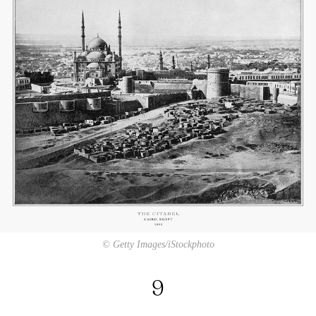
© Getty Images/iStockphoto
9