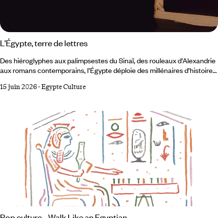
L’Égypte, terre de lettres
Des hiéroglyphes aux palimpsestes du Sinaï, des rouleaux d’Alexandrie
aux romans contemporains, l’Égypte déploie des millénaires d’histoire
et un patrimoine vivant qui nourrit toujours la curiosité des voyageurs
15 juin 2026
-
Egypte Culture
et la plume des écrivains. Fondée au IIIᵉ siècle avant notre ère,
la bibliothèque d’Alexandrie fut rêvée par Ptolémée Ier, et enrichie par
ses successeurs, comme un lieu rassemblant tous les savoirs.
Pop culture - Walk Like an Egyptian