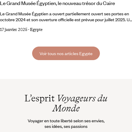
Le Grand Musée Égyptien, le nouveau trésor du Caire
Le Grand Musée Égyptien a ouvert partiellement ouvert ses portes en
octobre 2024 et son ouverture officielle est prévue pour juillet 2025. Un
évènement attendu, qui marque un tournant dans l’exposition du
17 janvier 2025
-
Egypte
patrimoine culturel égyptien et fait entrer l’égyptologie dans la
modernité. Initialement prévue pour 2021, l’ouverture du Grand Musée
Égyptien (GEM) a été maintes fois repoussée, et les pouvoirs publics
égyptiens ont finalement opté pour une ouverture par étapes
Voir tous nos articles Egypte
progressives.
L’esprit
Voyageurs du
Monde
Voyager en toute liberté selon ses envies,
ses idées, ses passions