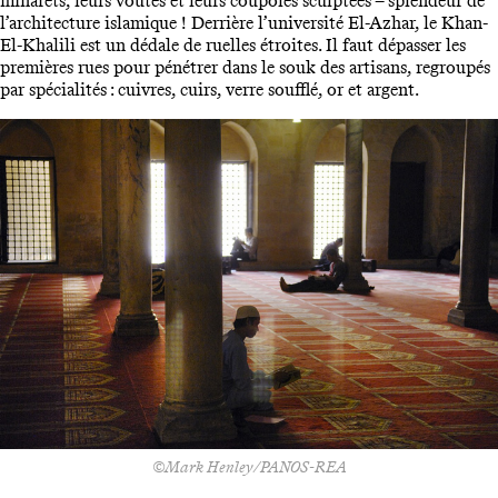
minarets, leurs voûtes et leurs coupoles sculptées – splendeur de
l’architecture islamique ! Derrière l’université El-Azhar, le Khan-
El-Khalili est un dédale de ruelles étroites. Il faut dépasser les
premières rues pour pénétrer dans le souk des artisans, regroupés
par spécialités : cuivres, cuirs, verre soufflé, or et argent.
©Mark Henley/PANOS-REA