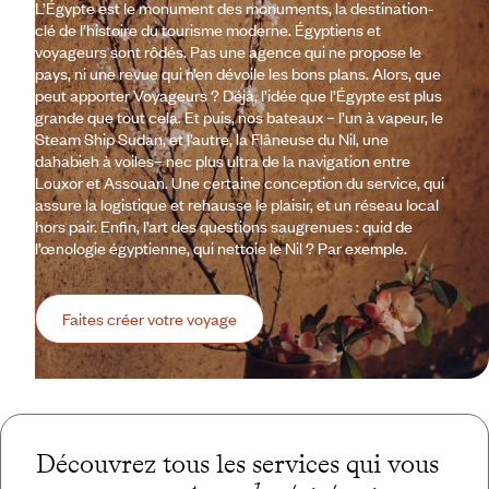
L’Égypte est le monument des monuments, la destination-
clé de l’histoire du tourisme moderne. Égyptiens et
voyageurs sont rôdés. Pas une agence qui ne propose le
pays, ni une revue qui n’en dévoile les bons plans. Alors, que
peut apporter Voyageurs ? Déjà, l’idée que l’Égypte est plus
grande que tout cela. Et puis, nos bateaux – l’un à vapeur, le
Steam Ship Sudan, et l’autre, la Flâneuse du Nil, une
dahabieh à voiles– nec plus ultra de la navigation entre
Louxor et Assouan. Une certaine conception du service, qui
assure la logistique et rehausse le plaisir, et un réseau local
hors pair. Enfin, l’art des questions saugrenues : quid de
l’œnologie égyptienne, qui nettoie le Nil ? Par exemple.
Faites créer votre voyage
Découvrez tous les services qui vous