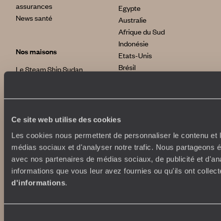
assurances
Egypte
News santé
Australie
Afrique du Sud
Indonésie
Nos maisons
Etats-Unis
Brésil
Le Steam Ship Sudan
Grèce
Satyagraha House
La Flâneuse du Nil
La Villa Nomade
International
La Villa Bahia
Ce site web utilise des cookies
voyageursdumonde.fr
Les cookies nous permettent de personnaliser le contenu et le
voyageursdumonde.be
médias sociaux et d'analyser notre trafic. Nous partageons ég
voyageursdumonde.ch/de
avec nos partenaires de médias sociaux, de publicité et d'an
voyageursdumonde.ca
informations que vous leur avez fournies ou qu'ils ont collect
voyageursdumonde.com
d'informations
.
originaltravel.co.uk
originaldiving.com
extraordinaryjourneys.com
Sélection