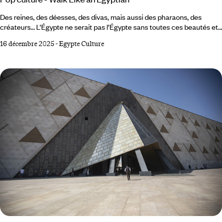
Des reines, des déesses, des divas, mais aussi des pharaons, des
créateurs… L’Égypte ne serait pas l’Égypte sans toutes ces beautés et
ces talents, antiques ou plus contemporains, dont on aimerait pouvoir
16 décembre 2025
-
Egypte Culture
s’approcher. Ce florilège indique la marche à suivre. Toutânkhamon
(1345-1327 av. J.-C.)D'enfant roi à roi superstar. Il doit sa célébrité à
l’archéologue britannique Howard Carter qui, le 4 novembre 1922,
découvre sa tombe, intacte.