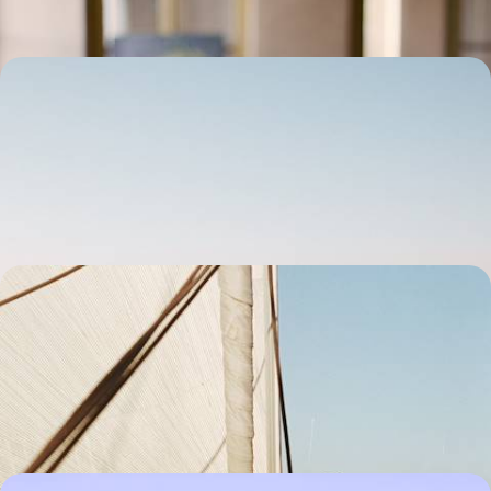
Lumière sur le Cilento - Au Sud, une Italie
confidentielle et sincère
Vous échapper le long de l’une des plus belles côtes encore secrètes
de Méditerranée, scintillante et préservée
11 jours, de CHF 2600 à CHF 3200
De la Provence au cap Corse à la voile - Éloge du
temps retrouvé
Après un prélude dans le Luberon, rejoindre l'Île de Beauté à bord d'un
voilier confortable et intimiste
9 jours, de CHF 2800 à CHF 3700