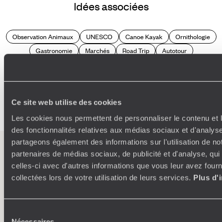
Idées associées
Observation Animaux
UNESCO
Canoe Kayak
Ornithologie
Gastronomie
Marchés
Road Trip
Autotour
Architecture contemporain
Baleine
Ile paradisiaque
Volcan
Art contemporain
Bouddhisme
Cheval
Dauphin
Vélo
Baroque
Chez l'habitant
Desert
Ce site web utilise des cookies
Les cookies nous permettent de personnaliser le contenu et l
des fonctionnalités relatives aux médias sociaux et d'analyse
partageons également des informations sur l'utilisation de no
partenaires de médias sociaux, de publicité et d'analyse, qu
L’esprit
Voyageurs du
celles-ci avec d'autres informations que vous leur avez fourni
Monde
collectées lors de votre utilisation de leurs services.
Plus d'
Voyager en toute liberté selon ses envies,
ses idées, ses passions
Sélection
Nécessaires