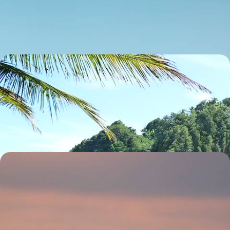
iodé, loin des foules mais proche de la mer – comme une évidence
11 jours, de CHF 4900 à CHF 5900
La Dominique et Antigua en adresses d'exception -
Entre jungle et sable chaud, le luxe de l'intimité
Les Caraïbes, oui, mais en deux temps et tout en volupté : calme,
nature préservée et cocons privilégiés
9 jours, de CHF 6300 à CHF 7500
Le Gabon, discret royaume du vivant - Gorilles,
baleines et nature confidentielle
Oser une destination méconnue et avoir la primeur d'une nature à la
richesse insoupçonnée, bien loin des foules
8 jours, de CHF 6800 à CHF 9500