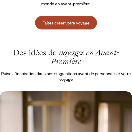
monde en avant-première.
Faites créer votre voyage
Des idées de
voyages en Avant-
Première
Puisez l’inspiration dans nos suggestions avant de personnaliser votre
voyage
City-trip épicurien à Tbilissi - Accords mets-vin
sous influence
Cinq jours pour croquer Tbilissi à pleines dents et embrasser l'art de
vivre géorgien, à la croisée des cultures et des continents
5 jours, de CHF 1900 à CHF 2400