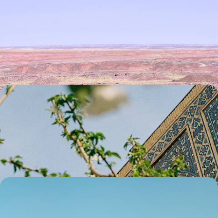
From New Mexico to Arizona - Odyssée minérale
sur les routes de l'Ouest
Dérouler les miles et dessiner, en teintes sépia, un périple éclairant à
travers deux États à la nature sculpturale
15 jours, de CHF 3200 à CHF 4500
Bazars et médersas d'Ouzbékistan et de Turquie -
Un Orient proche et lointain
Samarcande, Boukhara et Istanbul : conjuguer trois cités légendaires
qui vous reçoivent comme des hôtes de marque
9 jours, de CHF 3200 à CHF 3700
Au Sud, la Corée de l’eau - Des îles, de l'écume et
des embruns
Le Sud de la Corée du Sud : de cité côtière en île nature, un road-trip