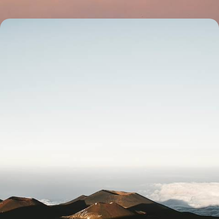
Du Japon à Hawaï - Archipels de terre, de feu et
d'eau
S'ouvrir en un même voyage à l'âme de deux États insulaires, liés par
une histoire et un rapport intime à la nature
17 jours, de CHF 9500 à CHF 11500
Toutes nos suggestions (31)
Vous aimerez aussi